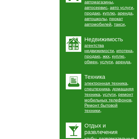
,
автомагазины
,
,
автосервис
авто услуги
,
,
,
продаю
куплю
аренда
,
автошколы
прокат
,
,
автомобилей
такси
Недвижимость
агентства
,
,
недвижимости
ипотека
,
,
,
продаю
жкх
куплю
,
,
,
обмен
услуги
аренда
Техника
,
электронная техника
,
спецтехника
домашняя
,
,
техника
услуги
ремонт
,
мобильных телефонов
Ремонт бытовой
,
техники
Отдых и
развлечения
,
клубы
развлекательные