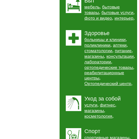
Быт
,
мебель
бытовые
,
,
товары
бытовые услуги
,
,
фото и видео
интерьер
Здоровье
,
больницы и клиники
,
,
поликлиники
аптеки
,
,
стоматологии
питание
,
,
магазины
консультации
,
лаборатории
,
ортопедические товары
реабилитационные
,
центры
,
Ортопедический центр
Уход за собой
,
,
услуги
фитнес
,
магазины
,
косметология
Спорт
,
спортивные магазины