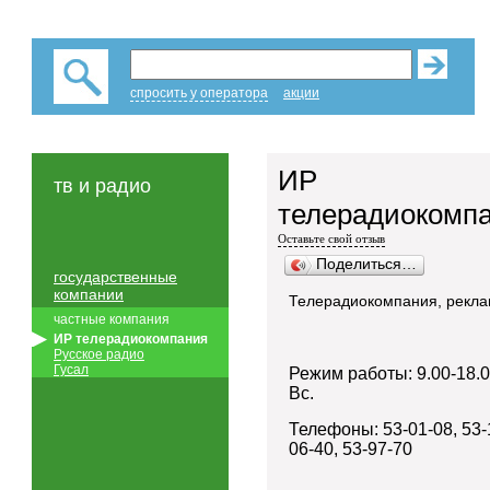
спросить у оператора
акции
ИР
тв и радио
телерадиокомп
Оставьте свой отзыв
Поделиться…
государственные
компании
Телерадиокомпания, рекла
частные компания
ИР телерадиокомпания
Русское радио
Гусал
Режим работы: 9.00-18.00
Вс.
Телефоны: 53-01-08, 53-
06-40, 53-97-70