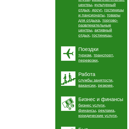
,
центры
культурный
,
,
отдых
досуг
гостиницы
,
и пансионаты
товары
,
для отдыха
торгово-
развлекательные
,
центры
активный
,
,
отдых
гостиницы
Поездки
,
,
туризм
транспорт
,
перевозки
Работа
,
службы занятости
,
,
вакансии
резюме
Бизнес и финансы
,
бизнес услуги
,
,
финансы
реклама
,
юридические услуги