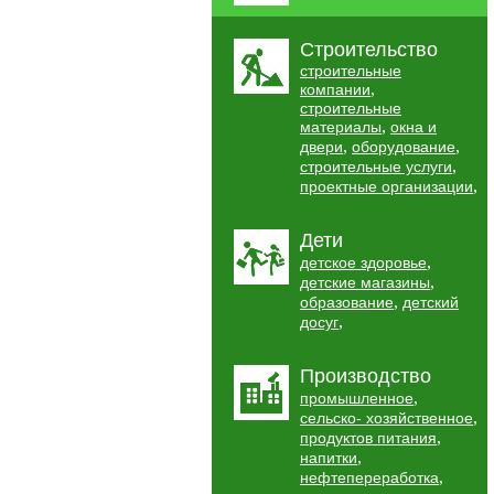
Строительство
строительные
,
компании
строительные
,
материалы
окна и
,
,
двери
оборудование
,
строительные услуги
,
проектные организации
Дети
,
детское здоровье
,
детские магазины
,
образование
детский
,
досуг
Производство
,
промышленное
,
сельско- хозяйственное
,
продуктов питания
,
напитки
,
нефтепереработка