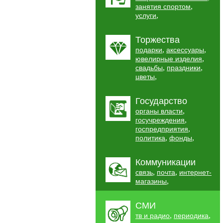
,
занятия спортом
,
услуги
Торжества
,
,
подарки
аксессуары
,
ювелирные изделия
,
,
свадьбы
праздники
,
цветы
Государство
,
органы власти
,
госучреждения
,
госпредприятия
,
,
политика
фонды
Коммуникации
,
,
связь
почта
интернет-
,
магазины
СМИ
,
,
тв и радио
периодика