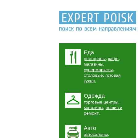
Еда
,
,
рестораны
кафе
,
магазины
,
супермаркеты
,
столовые
готовая
,
кухня
Одежда
,
торговые центры
,
магазины
пошив и
,
ремонт
Авто
,
автосалоны