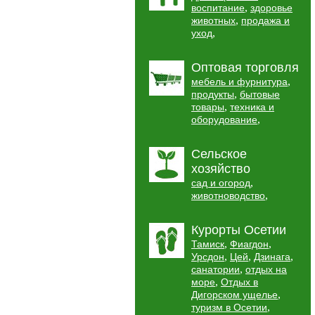
,
воспитание
здоровье
,
животных
продажа и
,
уход
Оптовая торговля
,
мебель и фурнитура
,
продукты
бытовые
,
товары
техника и
,
оборудование
Сельское
хозяйство
,
сад и огород
,
животноводство
Курорты Осетии
,
,
Тамиск
Фиагдон
,
,
,
Урсдон
Цей
Дзинага
,
санатории
отдых на
,
море
Отдых в
,
Дигорском ущелье
,
туризм в Осетии