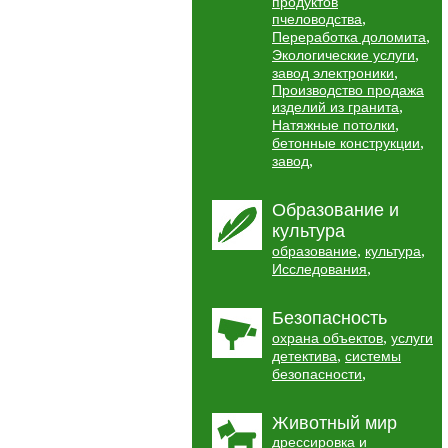
продуктов
,
пчеловодства
,
Переработка доломита
,
Экологические услуги
,
завод электроники
Производство продажа
,
изделий из гранита
,
Натяжные потолки
,
бетонные конструкции
,
завод
Образование и
культура
,
,
образование
культура
,
Исследования
Безопасность
,
охрана объектов
услуги
,
детектива
системы
,
безопасности
Животный мир
дрессировка и