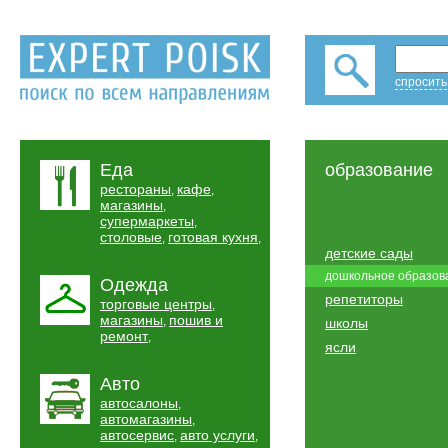
спросить
Еда
образование
рестораны
кафе
,
,
магазины
,
супермаркеты
,
столовые
готовая кухня
,
,
детские сады
дошкольное образов
Одежда
репетиторы
торговые центры
,
магазины
пошив и
,
школы
ремонт
,
ясли
Авто
автосалоны
,
автомагазины
,
автосервис
авто услуги
,
,