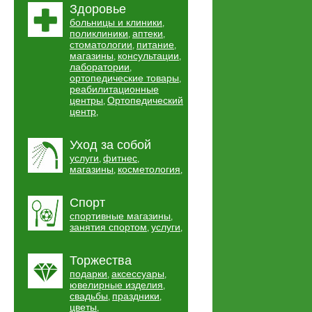
Здоровье
больницы и клиники
,
поликлиники
аптеки
,
,
стоматологии
питание
,
,
магазины
консультации
,
,
лаборатории
,
ортопедические товары
,
реабилитационные
центры
Ортопедический
,
центр
,
Уход за собой
услуги
фитнес
,
,
магазины
косметология
,
,
Спорт
спортивные магазины
,
занятия спортом
услуги
,
,
Торжества
подарки
аксессуары
,
,
ювелирные изделия
,
свадьбы
праздники
,
,
цветы
,