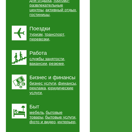
для отдыха
торгово-
,
развлекательные
центры
активный отдых
,
,
гостиницы
,
Поездки
туризм
транспорт
,
,
перевозки
,
Работа
службы занятости
,
вакансии
резюме
,
,
Бизнес и финансы
бизнес услуги
финансы
,
,
реклама
юридические
,
услуги
,
Быт
мебель
бытовые
,
товары
бытовые услуги
,
,
фото и видео
интерьер
,
,