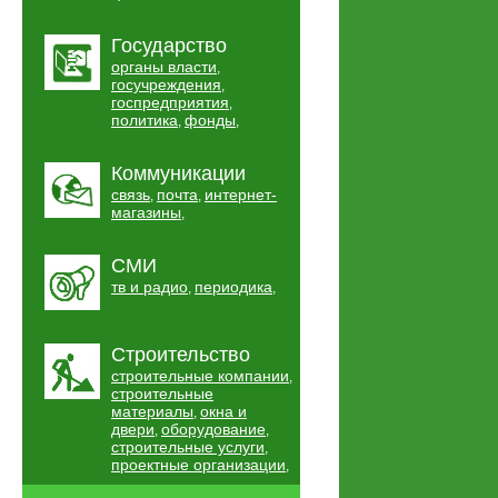
Государство
органы власти
,
госучреждения
,
госпредприятия
,
политика
фонды
,
,
Коммуникации
связь
почта
интернет-
,
,
магазины
,
СМИ
тв и радио
периодика
,
,
Строительство
строительные компании
,
строительные
материалы
окна и
,
двери
оборудование
,
,
строительные услуги
,
проектные организации
,