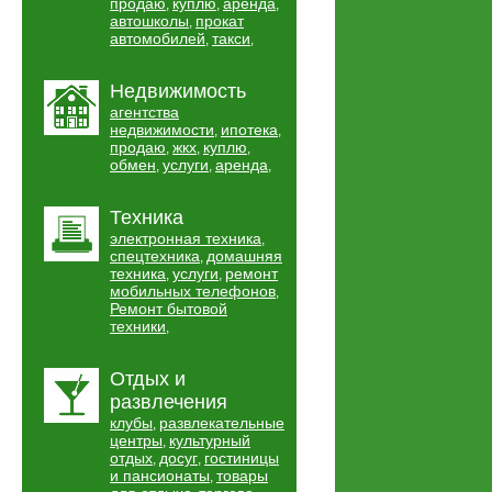
продаю
куплю
аренда
,
,
,
автошколы
прокат
,
автомобилей
такси
,
,
Недвижимость
агентства
недвижимости
ипотека
,
,
продаю
жкх
куплю
,
,
,
обмен
услуги
аренда
,
,
,
Техника
электронная техника
,
спецтехника
домашняя
,
техника
услуги
ремонт
,
,
мобильных телефонов
,
Ремонт бытовой
техники
,
Отдых и
развлечения
клубы
развлекательные
,
центры
культурный
,
отдых
досуг
гостиницы
,
,
и пансионаты
товары
,