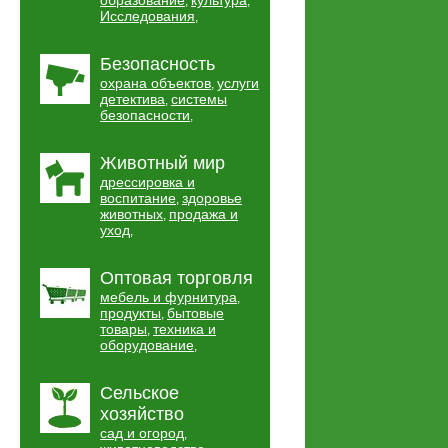
образование
культура
,
,
Исследования
,
Безопасность
охрана объектов
услуги
,
детектива
системы
,
безопасности
,
Животный мир
дрессировка и
воспитание
здоровье
,
животных
продажа и
,
уход
,
Оптовая торговля
мебель и фурнитура
,
продукты
бытовые
,
товары
техника и
,
оборудование
,
Сельское
хозяйство
сад и огород
,