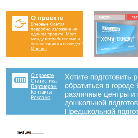
О проекте
Карта скидок!
лет
Впервые Осетия
подробно изложена на
едином
проекте
. Мост
между потребителями и
организациями возведен!
Мнение
.
О проекте
Хотите подготовить р
Статистика
обратиться в городе
Партнерам
Контакты
различные центры и 
Реклама
дошкольной подготов
Предшкольной подгот
внимание, так как и
приобретению внутре
концентрироваться н