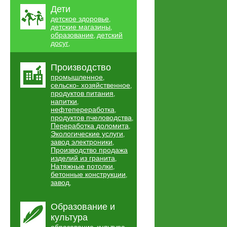
Дети
детское здоровье
,
детские магазины
,
образование
детский
,
досуг
,
Производство
промышленное
,
сельско- хозяйственное
,
продуктов питания
,
напитки
,
нефтепереработка
,
продуктов пчеловодства
,
Переработка доломита
,
Экологические услуги
,
завод электроники
,
Производство продажа
изделий из гранита
,
Натяжные потолки
,
бетонные конструкции
,
завод
,
Образование и
культура