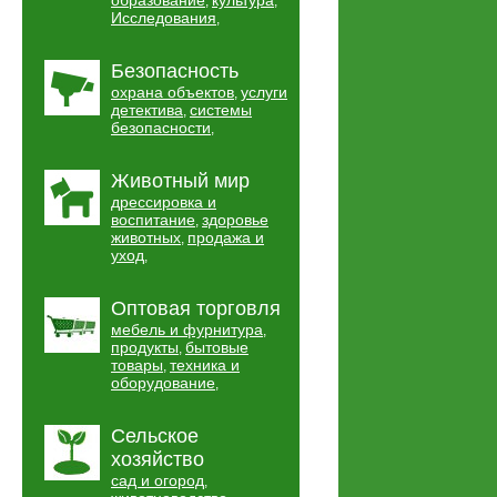
образование
культура
,
,
Исследования
,
Безопасность
охрана объектов
услуги
,
детектива
системы
,
безопасности
,
Животный мир
дрессировка и
воспитание
здоровье
,
животных
продажа и
,
уход
,
Оптовая торговля
мебель и фурнитура
,
продукты
бытовые
,
товары
техника и
,
оборудование
,
Сельское
хозяйство
сад и огород
,