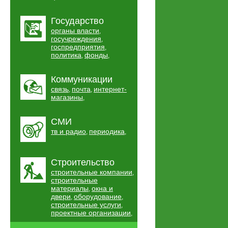
Государство
органы власти
,
госучреждения
,
госпредприятия
,
политика
фонды
,
,
Коммуникации
связь
почта
интернет-
,
,
магазины
,
СМИ
тв и радио
периодика
,
,
Строительство
строительные компании
,
строительные
материалы
окна и
,
двери
оборудование
,
,
строительные услуги
,
проектные организации
,