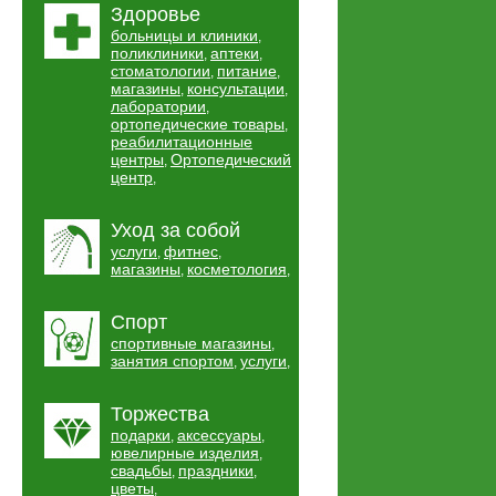
Здоровье
больницы и клиники
,
поликлиники
аптеки
,
,
стоматологии
питание
,
,
магазины
консультации
,
,
лаборатории
,
ортопедические товары
,
реабилитационные
центры
Ортопедический
,
центр
,
Уход за собой
услуги
фитнес
,
,
магазины
косметология
,
,
Спорт
спортивные магазины
,
занятия спортом
услуги
,
,
Торжества
подарки
аксессуары
,
,
ювелирные изделия
,
свадьбы
праздники
,
,
цветы
,