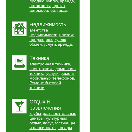
продаю
куплю
аренда
,
,
,
автошколы
прокат
,
автомобилей
такси
,
,
Недвижимость
агентства
недвижимости
ипотека
,
,
продаю
жкх
куплю
,
,
,
обмен
услуги
аренда
,
,
,
Техника
электронная техника
,
спецтехника
домашняя
,
техника
услуги
ремонт
,
,
мобильных телефонов
,
Ремонт бытовой
техники
,
Отдых и
развлечения
клубы
развлекательные
,
центры
культурный
,
отдых
досуг
гостиницы
,
,
и пансионаты
товары
,