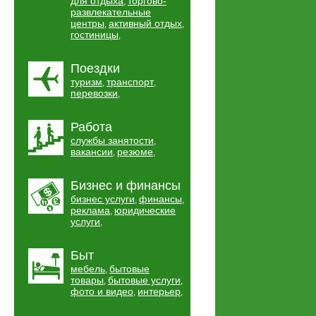
для отдыха
торгово-
,
развлекательные
центры
активный отдых
,
,
гостиницы
,
Поездки
туризм
транспорт
,
,
перевозки
,
Работа
службы занятости
,
вакансии
резюме
,
,
Бизнес и финансы
бизнес услуги
финансы
,
,
реклама
юридические
,
услуги
,
Быт
мебель
бытовые
,
товары
бытовые услуги
,
,
фото и видео
интерьер
,
,