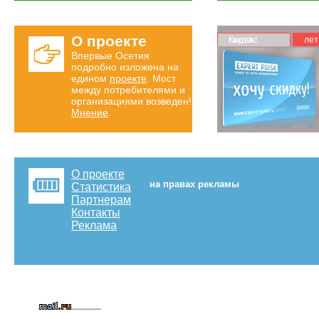
О проекте
Карта скидок!
лет
Впервые Осетия
подробно изложена на
едином
проекте
. Мост
между потребителями и
организациями возведен!
Мнение
.
О проекте
на правах рекламы
Статистика
Партнерам
Контакты
Реклама