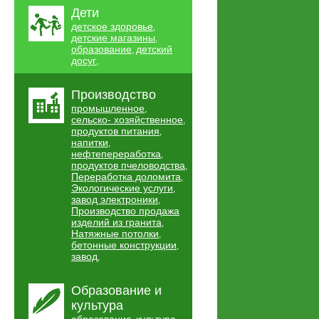
Дети
детское здоровье
,
детские магазины
,
образование
детский
,
досуг
,
Производство
промышленное
,
сельско- хозяйственное
,
продуктов питания
,
напитки
,
нефтепереработка
,
продуктов пчеловодства
,
Переработка доломита
,
Экологические услуги
,
завод электроники
,
Производство продажа
изделий из гранита
,
Натяжные потолки
,
бетонные конструкции
,
завод
,
Образование и
культура