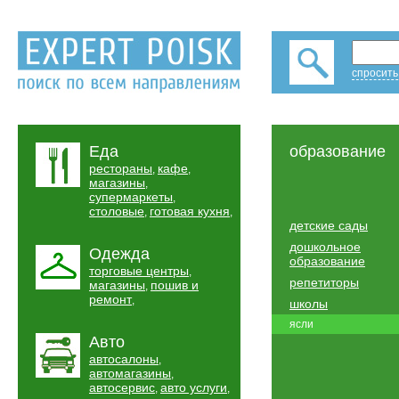
спросить
Еда
образование
рестораны
кафе
,
,
магазины
,
супермаркеты
,
столовые
готовая кухня
,
,
детские сады
дошкольное
Одежда
образование
торговые центры
,
репетиторы
магазины
пошив и
,
ремонт
,
школы
ясли
Авто
автосалоны
,
автомагазины
,
автосервис
авто услуги
,
,