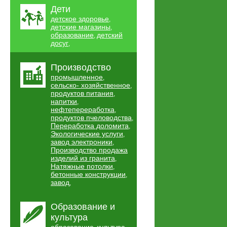
Дети
детское здоровье
,
детские магазины
,
образование
детский
,
досуг
,
Производство
промышленное
,
сельско- хозяйственное
,
продуктов питания
,
напитки
,
нефтепереработка
,
продуктов пчеловодства
,
Переработка доломита
,
Экологические услуги
,
завод электроники
,
Производство продажа
изделий из гранита
,
Натяжные потолки
,
бетонные конструкции
,
завод
,
Образование и
культура