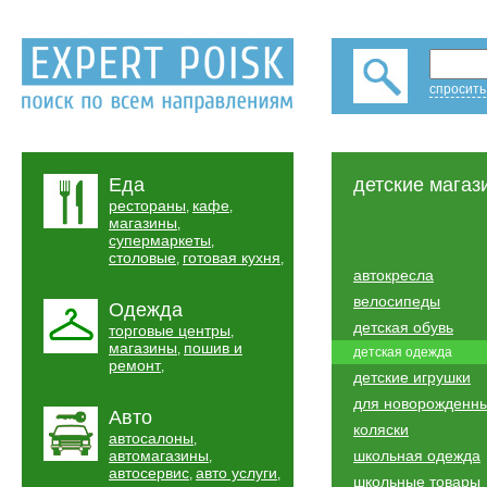
спросить
Еда
детские магаз
рестораны
кафе
,
,
магазины
,
супермаркеты
,
столовые
готовая кухня
,
,
автокресла
велосипеды
Одежда
детская обувь
торговые центры
,
магазины
пошив и
,
детская одежда
ремонт
,
детские игрушки
для новорожденн
Авто
коляски
автосалоны
,
автомагазины
школьная одежда
,
автосервис
авто услуги
,
,
школьные товары