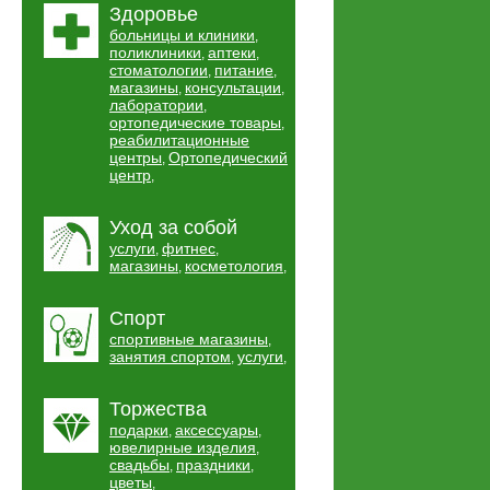
Здоровье
больницы и клиники
,
поликлиники
аптеки
,
,
стоматологии
питание
,
,
магазины
консультации
,
,
лаборатории
,
ортопедические товары
,
реабилитационные
центры
Ортопедический
,
центр
,
Уход за собой
услуги
фитнес
,
,
магазины
косметология
,
,
Спорт
спортивные магазины
,
занятия спортом
услуги
,
,
Торжества
подарки
аксессуары
,
,
ювелирные изделия
,
свадьбы
праздники
,
,
цветы
,