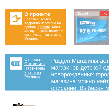
О проекте
Карта скидок!
лет
Впервые Осетия
подробно изложена на
едином
проекте
. Мост
между потребителями и
организациями возведен!
Мнение
.
О проекте
Раздел Магазины детс
Статистика
магазинов детской о
Партнерам
Контакты
новорожденных город
Реклама
магазина можно найти
описание. Выбирая м
Expert Poisk, можно 
городу Владикавказ 
недорогой магазин д