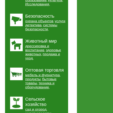
образование
культура
,
,
Исследования
,
Безопасность
охрана объектов
услуги
,
детектива
системы
,
безопасности
,
Животный мир
дрессировка и
воспитание
здоровье
,
животных
продажа и
,
уход
,
Оптовая торговля
мебель и фурнитура
,
продукты
бытовые
,
товары
техника и
,
оборудование
,
Сельское
хозяйство
сад и огород
,