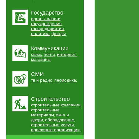
Государство
органы власти
,
госучреждения
,
госпредприятия
,
политика
фонды
,
,
Коммуникации
связь
почта
интернет-
,
,
магазины
,
СМИ
тв и радио
периодика
,
,
Строительство
строительные компании
,
строительные
материалы
окна и
,
двери
оборудование
,
,
строительные услуги
,
проектные организации
,