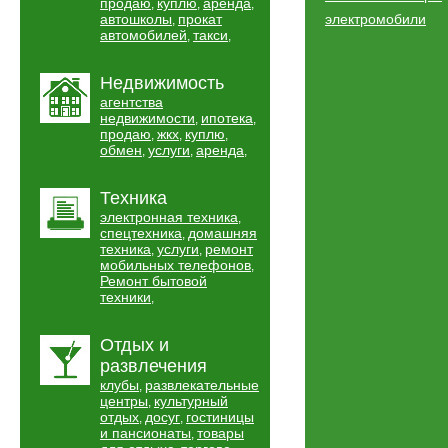
продаю
куплю
аренда
,
,
,
автошколы
прокат
электромобили
,
автомобилей
такси
,
,
Недвижимость
агентства
недвижимости
ипотека
,
,
продаю
жкх
куплю
,
,
,
обмен
услуги
аренда
,
,
,
Техника
электронная техника
,
спецтехника
домашняя
,
техника
услуги
ремонт
,
,
мобильных телефонов
,
Ремонт бытовой
техники
,
Отдых и
развлечения
клубы
развлекательные
,
центры
культурный
,
отдых
досуг
гостиницы
,
,
и пансионаты
товары
,