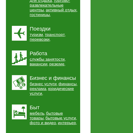
для отдыха
торгово-
,
развлекательные
центры
активный отдых
,
,
гостиницы
,
Поездки
туризм
транспорт
,
,
перевозки
,
Работа
службы занятости
,
вакансии
резюме
,
,
Бизнес и финансы
бизнес услуги
финансы
,
,
реклама
юридические
,
услуги
,
Быт
мебель
бытовые
,
товары
бытовые услуги
,
,
фото и видео
интерьер
,
,