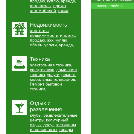
продаю
куплю
аренда
,
,
,
автошколы
прокат
,
электромобили
автомобилей
такси
,
,
Недвижимость
агентства
недвижимости
ипотека
,
,
продаю
жкх
куплю
,
,
,
обмен
услуги
аренда
,
,
,
Техника
электронная техника
,
спецтехника
домашняя
,
техника
услуги
ремонт
,
,
мобильных телефонов
,
Ремонт бытовой
техники
,
Отдых и
развлечения
клубы
развлекательные
,
центры
культурный
,
отдых
досуг
гостиницы
,
,
и пансионаты
товары
,