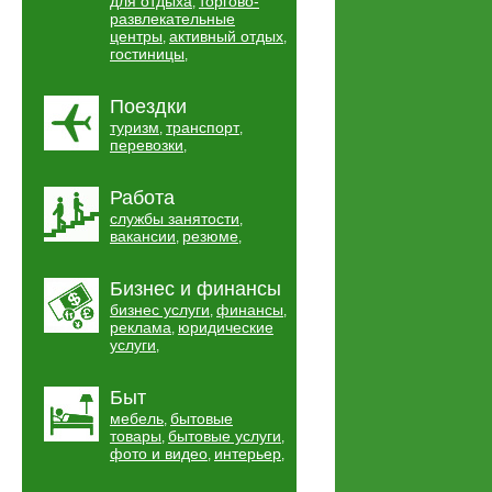
для отдыха
торгово-
,
развлекательные
центры
активный отдых
,
,
гостиницы
,
Поездки
туризм
транспорт
,
,
перевозки
,
Работа
службы занятости
,
вакансии
резюме
,
,
Бизнес и финансы
бизнес услуги
финансы
,
,
реклама
юридические
,
услуги
,
Быт
мебель
бытовые
,
товары
бытовые услуги
,
,
фото и видео
интерьер
,
,