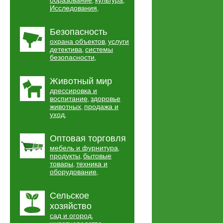
образование
культура
,
,
Исследования
,
Безопасность
охрана объектов
услуги
,
детектива
системы
,
безопасности
,
Животный мир
дрессировка и
воспитание
здоровье
,
животных
продажа и
,
уход
,
Оптовая торговля
мебель и фурнитура
,
продукты
бытовые
,
товары
техника и
,
оборудование
,
Сельское
хозяйство
сад и огород
,