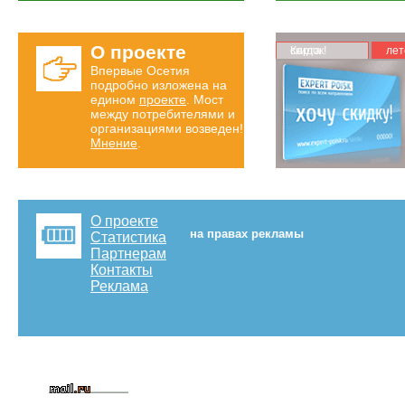
О проекте
Карта скидок!
лет
Впервые Осетия
подробно изложена на
едином
проекте
. Мост
между потребителями и
организациями возведен!
Мнение
.
О проекте
на правах рекламы
Статистика
Партнерам
Контакты
Реклама