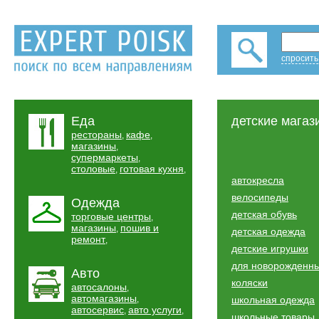
спросить
Еда
детские магаз
рестораны
кафе
,
,
магазины
,
супермаркеты
,
столовые
готовая кухня
,
,
автокресла
велосипеды
Одежда
детская обувь
торговые центры
,
магазины
пошив и
,
детская одежда
ремонт
,
детские игрушки
для новорожденн
Авто
коляски
автосалоны
,
автомагазины
,
школьная одежда
автосервис
авто услуги
,
,
школьные товары