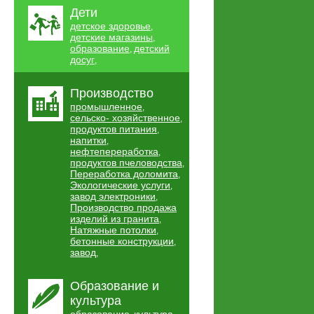
Дети
детское здоровье
,
детские магазины
,
образование
детский
,
досуг
,
Производство
промышленное
,
сельско- хозяйственное
,
продуктов питания
,
напитки
,
нефтепереработка
,
продуктов пчеловодства
,
Переработка доломита
,
Экологические услуги
,
завод электроники
,
Производство продажа
изделий из гранита
,
Натяжные потолки
,
бетонные конструкции
,
завод
,
Образование и
культура