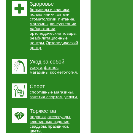
Здоровье
больницы и клиники
,
поликлиники
аптеки
,
,
стоматологии
питание
,
,
магазины
консультации
,
,
лаборатории
,
ортопедические товары
,
реабилитационные
центры
Ортопедический
,
центр
,
Уход за собой
услуги
фитнес
,
,
магазины
косметология
,
,
Спорт
спортивные магазины
,
занятия спортом
услуги
,
,
Торжества
подарки
аксессуары
,
,
ювелирные изделия
,
свадьбы
праздники
,
,
цветы
,