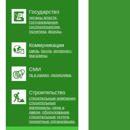
Государство
органы власти
,
госучреждения
,
госпредприятия
,
политика
фонды
,
,
Коммуникации
связь
почта
интернет-
,
,
магазины
,
СМИ
тв и радио
периодика
,
,
Строительство
строительные компании
,
строительные
материалы
окна и
,
двери
оборудование
,
,
строительные услуги
,
проектные организации
,