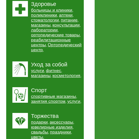
Здоровье
больницы и клиники
,
поликлиники
аптеки
,
,
стоматологии
питание
,
,
магазины
консультации
,
,
лаборатории
,
ортопедические товары
,
реабилитационные
центры
Ортопедический
,
центр
,
Уход за собой
услуги
фитнес
,
,
магазины
косметология
,
,
Спорт
спортивные магазины
,
занятия спортом
услуги
,
,
Торжества
подарки
аксессуары
,
,
ювелирные изделия
,
свадьбы
праздники
,
,
цветы
,