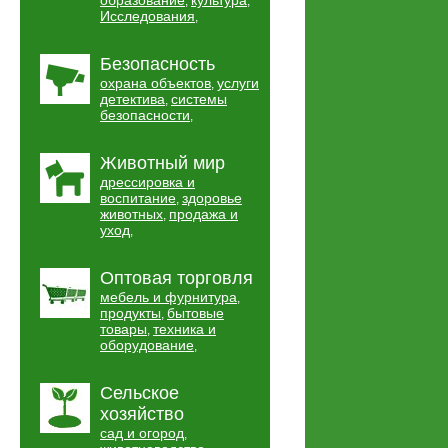
образование
культура
,
,
Исследования
,
Безопасность
охрана объектов
услуги
,
детектива
системы
,
безопасности
,
Животный мир
дрессировка и
воспитание
здоровье
,
животных
продажа и
,
уход
,
Оптовая торговля
мебель и фурнитура
,
продукты
бытовые
,
товары
техника и
,
оборудование
,
Сельское
хозяйство
сад и огород
,