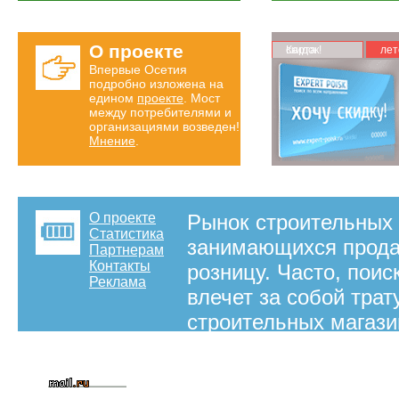
О проекте
Карта скидок!
лет
Впервые Осетия
подробно изложена на
едином
проекте
. Мост
между потребителями и
организациями возведен!
Мнение
.
О проекте
Рынок строительных 
Статистика
занимающихся прода
Партнерам
Контакты
розницу. Часто, пои
Реклама
влечет за собой тра
строительных магази
можно даже и не най
отделочным материал
необходимую продукц