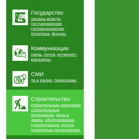
Государство
органы власти
,
госучреждения
,
госпредприятия
,
политика
фонды
,
,
Коммуникации
связь
почта
интернет-
,
,
магазины
,
СМИ
тв и радио
периодика
,
,
Строительство
строительные компании
,
строительные
материалы
окна и
,
двери
оборудование
,
,
строительные услуги
,
проектные организации
,