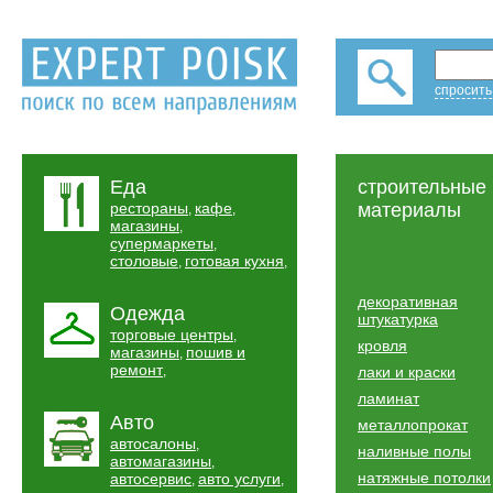
спросить
Еда
строительные
рестораны
кафе
материалы
,
,
магазины
,
супермаркеты
,
столовые
готовая кухня
,
,
декоративная
Одежда
штукатурка
торговые центры
,
кровля
магазины
пошив и
,
ремонт
,
лаки и краски
ламинат
Авто
металлопрокат
автосалоны
,
наливные полы
автомагазины
,
натяжные потолки
автосервис
авто услуги
,
,