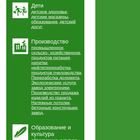
Дети
детское здоровье
,
детские магазины
,
образование
детский
,
досуг
,
Производство
промышленное
,
сельско- хозяйственное
,
продуктов питания
,
напитки
,
нефтепереработка
,
продуктов пчеловодства
,
Переработка доломита
,
Экологические услуги
,
завод электроники
,
Производство продажа
изделий из гранита
,
Натяжные потолки
,
бетонные конструкции
,
завод
,
Образование и
культура