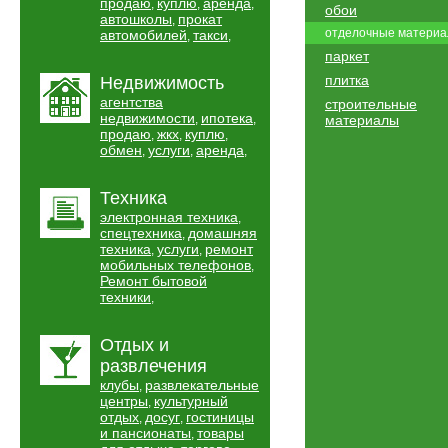
продаю
куплю
аренда
,
,
,
обои
автошколы
прокат
,
отделочные матери
автомобилей
такси
,
,
паркет
плитка
Недвижимость
агентства
строительные
недвижимости
ипотека
,
,
материалы
продаю
жкх
куплю
,
,
,
обмен
услуги
аренда
,
,
,
Техника
электронная техника
,
спецтехника
домашняя
,
техника
услуги
ремонт
,
,
мобильных телефонов
,
Ремонт бытовой
техники
,
Отдых и
развлечения
клубы
развлекательные
,
центры
культурный
,
отдых
досуг
гостиницы
,
,
и пансионаты
товары
,