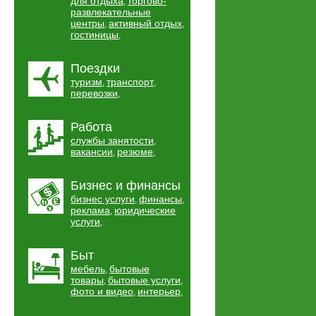
для отдыха
торгово-
,
развлекательные
центры
активный отдых
,
,
гостиницы
,
Поездки
туризм
транспорт
,
,
перевозки
,
Работа
службы занятости
,
вакансии
резюме
,
,
Бизнес и финансы
бизнес услуги
финансы
,
,
реклама
юридические
,
услуги
,
Быт
мебель
бытовые
,
товары
бытовые услуги
,
,
фото и видео
интерьер
,
,