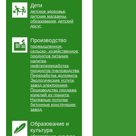
Дети
детское здоровье
,
детские магазины
,
образование
детский
,
досуг
,
Производство
промышленное
,
сельско- хозяйственное
,
продуктов питания
,
напитки
,
нефтепереработка
,
продуктов пчеловодства
,
Переработка доломита
,
Экологические услуги
,
завод электроники
,
Производство продажа
изделий из гранита
,
Натяжные потолки
,
бетонные конструкции
,
завод
,
Образование и
культура