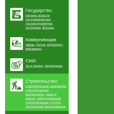
Государство
органы власти
,
госучреждения
,
госпредприятия
,
политика
фонды
,
,
Коммуникации
связь
почта
интернет-
,
,
магазины
,
СМИ
тв и радио
периодика
,
,
Строительство
строительные компании
,
строительные
материалы
окна и
,
двери
оборудование
,
,
строительные услуги
,
проектные организации
,