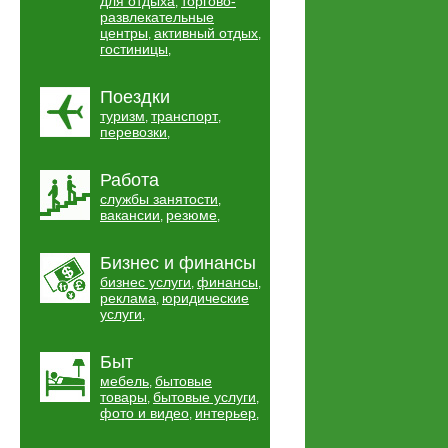
для отдыха
торгово-
,
развлекательные
центры
активный отдых
,
,
гостиницы
,
Поездки
туризм
транспорт
,
,
перевозки
,
Работа
службы занятости
,
вакансии
резюме
,
,
Бизнес и финансы
бизнес услуги
финансы
,
,
реклама
юридические
,
услуги
,
Быт
мебель
бытовые
,
товары
бытовые услуги
,
,
фото и видео
интерьер
,
,