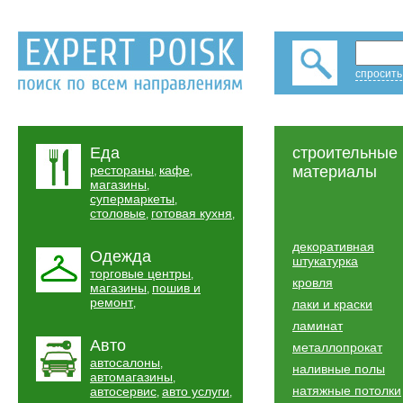
спросить
Еда
строительные
рестораны
кафе
материалы
,
,
магазины
,
супермаркеты
,
столовые
готовая кухня
,
,
декоративная
Одежда
штукатурка
торговые центры
,
кровля
магазины
пошив и
,
ремонт
,
лаки и краски
ламинат
Авто
металлопрокат
автосалоны
,
наливные полы
автомагазины
,
натяжные потолки
автосервис
авто услуги
,
,