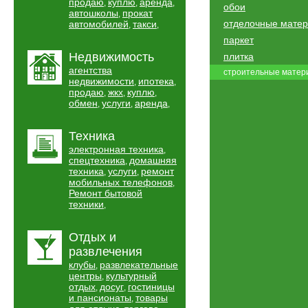
продаю
куплю
аренда
,
,
,
обои
автошколы
прокат
,
отделочные мате
автомобилей
такси
,
,
паркет
Недвижимость
плитка
агентства
строительные матер
недвижимости
ипотека
,
,
продаю
жкх
куплю
,
,
,
обмен
услуги
аренда
,
,
,
Техника
электронная техника
,
спецтехника
домашняя
,
техника
услуги
ремонт
,
,
мобильных телефонов
,
Ремонт бытовой
техники
,
Отдых и
развлечения
клубы
развлекательные
,
центры
культурный
,
отдых
досуг
гостиницы
,
,
и пансионаты
товары
,