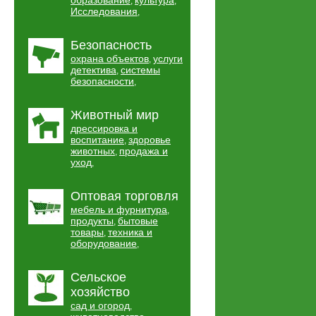
образование
культура
,
,
Исследования
,
Безопасность
охрана объектов
услуги
,
детектива
системы
,
безопасности
,
Животный мир
дрессировка и
воспитание
здоровье
,
животных
продажа и
,
уход
,
Оптовая торговля
мебель и фурнитура
,
продукты
бытовые
,
товары
техника и
,
оборудование
,
Сельское
хозяйство
сад и огород
,