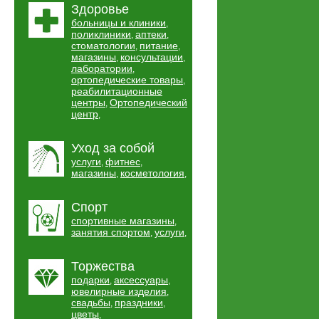
Здоровье
больницы и клиники
,
поликлиники
аптеки
,
,
стоматологии
питание
,
,
магазины
консультации
,
,
лаборатории
,
ортопедические товары
,
реабилитационные
центры
Ортопедический
,
центр
,
Уход за собой
услуги
фитнес
,
,
магазины
косметология
,
,
Спорт
спортивные магазины
,
занятия спортом
услуги
,
,
Торжества
подарки
аксессуары
,
,
ювелирные изделия
,
свадьбы
праздники
,
,
цветы
,