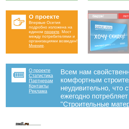
О проекте
Карта скидок!
лет
Впервые Осетия
подробно изложена на
едином
проекте
. Мост
между потребителями и
организациями возведен!
Мнение
.
О проекте
Всем нам свойственн
Статистика
комфортным строите
Партнерам
Контакты
неудивительно, что 
Реклама
ежегодно потребляет
"Строительные матер
сэкономить время на
специализированных 
бетон, металлопрокат