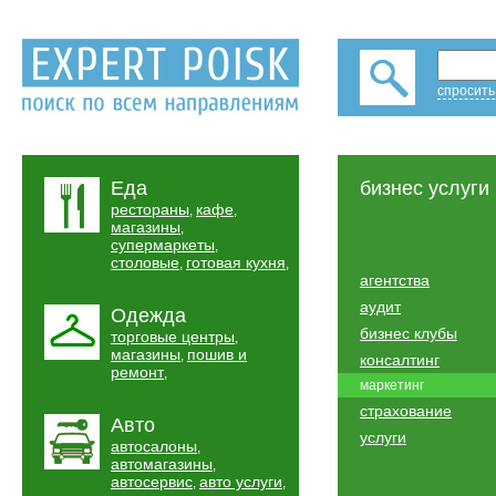
спросить
Еда
бизнес услуги
рестораны
кафе
,
,
магазины
,
супермаркеты
,
столовые
готовая кухня
,
,
агентства
аудит
Одежда
бизнес клубы
торговые центры
,
магазины
пошив и
,
консалтинг
ремонт
,
маркетинг
страхование
Авто
услуги
автосалоны
,
автомагазины
,
автосервис
авто услуги
,
,