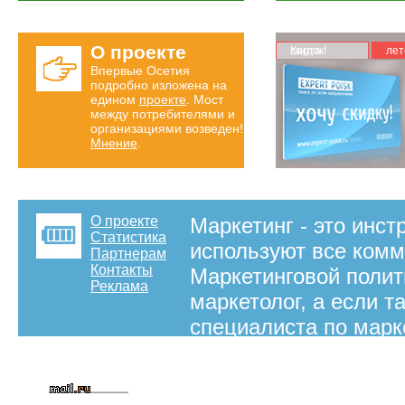
О проекте
Карта скидок!
лет
Впервые Осетия
подробно изложена на
едином
проекте
. Мост
между потребителями и
организациями возведен!
Мнение
.
О проекте
Маркетинг - это инст
Статистика
используют все комм
Партнерам
Контакты
Маркетинговой полит
Реклама
маркетолог, а если т
специалиста по марк
Владикавказ уже наб
весьма востребован
на правах рекламы