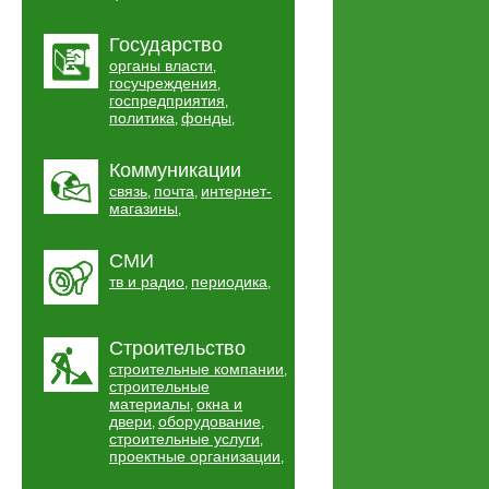
Государство
органы власти
,
госучреждения
,
госпредприятия
,
политика
фонды
,
,
Коммуникации
связь
почта
интернет-
,
,
магазины
,
СМИ
тв и радио
периодика
,
,
Строительство
строительные компании
,
строительные
материалы
окна и
,
двери
оборудование
,
,
строительные услуги
,
проектные организации
,