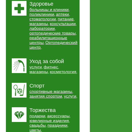
Здоровье
больницы и клиники
,
поликлиники
аптеки
,
,
стоматологии
питание
,
,
магазины
консультации
,
,
лаборатории
,
ортопедические товары
,
реабилитационные
центры
Ортопедический
,
центр
,
Уход за собой
услуги
фитнес
,
,
магазины
косметология
,
,
Спорт
спортивные магазины
,
занятия спортом
услуги
,
,
Торжества
подарки
аксессуары
,
,
ювелирные изделия
,
свадьбы
праздники
,
,
цветы
,