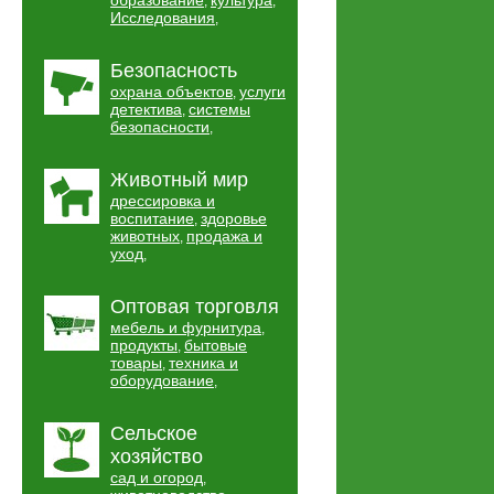
образование
культура
,
,
Исследования
,
Безопасность
охрана объектов
услуги
,
детектива
системы
,
безопасности
,
Животный мир
дрессировка и
воспитание
здоровье
,
животных
продажа и
,
уход
,
Оптовая торговля
мебель и фурнитура
,
продукты
бытовые
,
товары
техника и
,
оборудование
,
Сельское
хозяйство
сад и огород
,