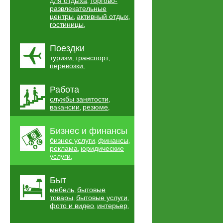
для отдыха
торгово-
,
развлекательные
центры
активный отдых
,
,
гостиницы
,
Поездки
туризм
транспорт
,
,
перевозки
,
Работа
службы занятости
,
вакансии
резюме
,
,
Бизнес и финансы
бизнес услуги
финансы
,
,
реклама
юридические
,
услуги
,
Быт
мебель
бытовые
,
товары
бытовые услуги
,
,
фото и видео
интерьер
,
,