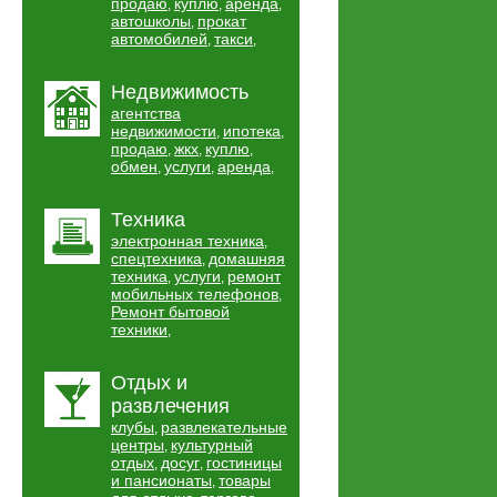
продаю
куплю
аренда
,
,
,
автошколы
прокат
,
автомобилей
такси
,
,
Недвижимость
агентства
недвижимости
ипотека
,
,
продаю
жкх
куплю
,
,
,
обмен
услуги
аренда
,
,
,
Техника
электронная техника
,
спецтехника
домашняя
,
техника
услуги
ремонт
,
,
мобильных телефонов
,
Ремонт бытовой
техники
,
Отдых и
развлечения
клубы
развлекательные
,
центры
культурный
,
отдых
досуг
гостиницы
,
,
и пансионаты
товары
,