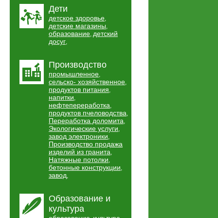
Дети
детское здоровье
,
детские магазины
,
образование
детский
,
досуг
,
Производство
промышленное
,
сельско- хозяйственное
,
продуктов питания
,
напитки
,
нефтепереработка
,
продуктов пчеловодства
,
Переработка доломита
,
Экологические услуги
,
завод электроники
,
Производство продажа
изделий из гранита
,
Натяжные потолки
,
бетонные конструкции
,
завод
,
Образование и
культура