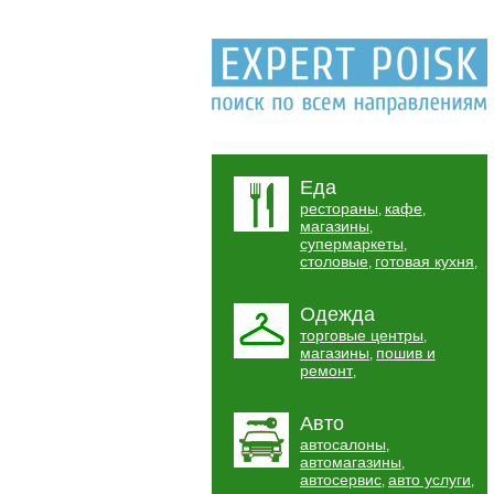
Еда
рестораны
кафе
,
,
магазины
,
супермаркеты
,
столовые
готовая кухня
,
,
Одежда
торговые центры
,
магазины
пошив и
,
ремонт
,
Авто
автосалоны
,
автомагазины
,
автосервис
авто услуги
,
,