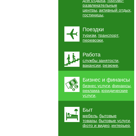
для отдыха
торгово-
,
развлекательные
центры
активный отдых
,
,
гостиницы
,
Поездки
туризм
транспорт
,
,
перевозки
,
Работа
службы занятости
,
вакансии
резюме
,
,
Бизнес и финансы
бизнес услуги
финансы
,
,
реклама
юридические
,
услуги
,
Быт
мебель
бытовые
,
товары
бытовые услуги
,
,
фото и видео
интерьер
,
,