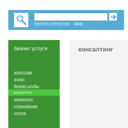
спросить у оператора
акции
бизнес услуги
консалтинг
агентства
аудит
бизнес клубы
консалтинг
маркетинг
страхование
услуги