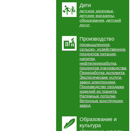
Дети
детское здоровье
,
детские магазины
,
образование
детский
,
досуг
,
Производство
промышленное
,
сельско- хозяйственное
,
продуктов питания
,
напитки
,
нефтепереработка
,
продуктов пчеловодства
,
Переработка доломита
,
Экологические услуги
,
завод электроники
,
Производство продажа
изделий из гранита
,
Натяжные потолки
,
бетонные конструкции
,
завод
,
Образование и
культура