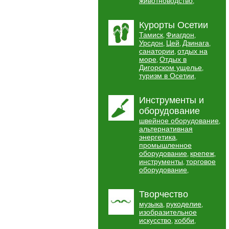
животноводство
,
Курорты Осетии
Тамиск
Фиагдон
,
,
Урсдон
Цей
Дзинага
,
,
,
санатории
отдых на
,
море
Отдых в
,
Дигорском ущелье
,
туризм в Осетии
,
Инструменты и
оборудование
швейное оборудование
,
альтернативная
энергетика
,
промышленное
оборудование
крепеж
,
,
инструменты
торговое
,
оборудование
,
Творчество
музыка
рукоделие
,
,
изобразительное
искусство
хобби
,
,