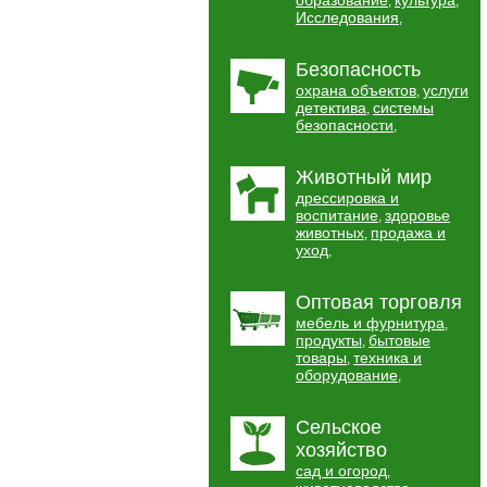
образование
культура
,
,
Исследования
,
Безопасность
охрана объектов
услуги
,
детектива
системы
,
безопасности
,
Животный мир
дрессировка и
воспитание
здоровье
,
животных
продажа и
,
уход
,
Оптовая торговля
мебель и фурнитура
,
продукты
бытовые
,
товары
техника и
,
оборудование
,
Сельское
хозяйство
сад и огород
,