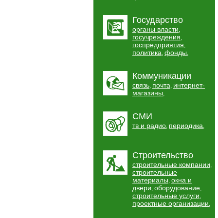
Государство
органы власти
,
госучреждения
,
госпредприятия
,
политика
фонды
,
,
Коммуникации
связь
почта
интернет-
,
,
магазины
,
СМИ
тв и радио
периодика
,
,
Строительство
строительные компании
,
строительные
материалы
окна и
,
двери
оборудование
,
,
строительные услуги
,
проектные организации
,