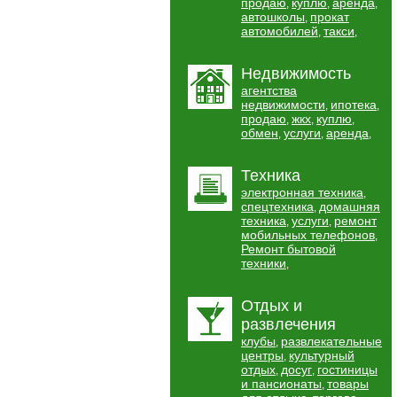
продаю
куплю
аренда
,
,
,
автошколы
прокат
,
автомобилей
такси
,
,
Недвижимость
агентства
недвижимости
ипотека
,
,
продаю
жкх
куплю
,
,
,
обмен
услуги
аренда
,
,
,
Техника
электронная техника
,
спецтехника
домашняя
,
техника
услуги
ремонт
,
,
мобильных телефонов
,
Ремонт бытовой
техники
,
Отдых и
развлечения
клубы
развлекательные
,
центры
культурный
,
отдых
досуг
гостиницы
,
,
и пансионаты
товары
,