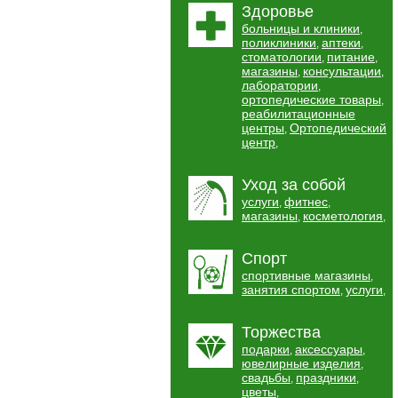
Здоровье
больницы и клиники
,
поликлиники
аптеки
,
,
стоматологии
питание
,
,
магазины
консультации
,
,
лаборатории
,
ортопедические товары
,
реабилитационные
центры
Ортопедический
,
центр
,
Уход за собой
услуги
фитнес
,
,
магазины
косметология
,
,
Спорт
спортивные магазины
,
занятия спортом
услуги
,
,
Торжества
подарки
аксессуары
,
,
ювелирные изделия
,
свадьбы
праздники
,
,
цветы
,