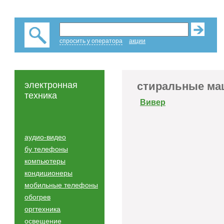
спросить у оператора
акции
электронная
стиральные м
техника
Вивер
аудио-видео
бу телефоны
компьютеры
кондиционеры
мобильные телефоны
обогрев
оргтехника
освещение