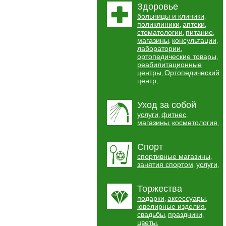
Здоровье
больницы и клиники
,
поликлиники
аптеки
,
,
стоматологии
питание
,
,
магазины
консультации
,
,
лаборатории
,
ортопедические товары
,
реабилитационные
центры
Ортопедический
,
центр
,
Уход за собой
услуги
фитнес
,
,
магазины
косметология
,
,
Спорт
спортивные магазины
,
занятия спортом
услуги
,
,
Торжества
подарки
аксессуары
,
,
ювелирные изделия
,
свадьбы
праздники
,
,
цветы
,