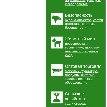
образование
культура
,
,
Исследования
,
Безопасность
охрана объектов
услуги
,
детектива
системы
,
безопасности
,
Животный мир
дрессировка и
воспитание
здоровье
,
животных
продажа и
,
уход
,
Оптовая торговля
мебель и фурнитура
,
продукты
бытовые
,
товары
техника и
,
оборудование
,
Сельское
хозяйство
сад и огород
,