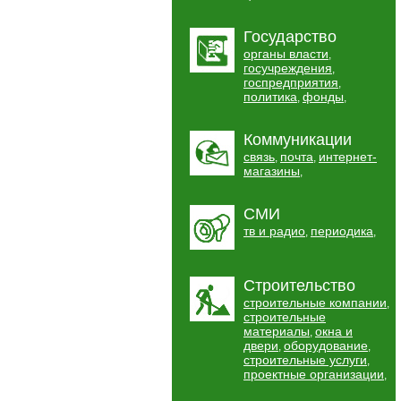
Государство
органы власти
,
госучреждения
,
госпредприятия
,
политика
фонды
,
,
Коммуникации
связь
почта
интернет-
,
,
магазины
,
СМИ
тв и радио
периодика
,
,
Строительство
строительные компании
,
строительные
материалы
окна и
,
двери
оборудование
,
,
строительные услуги
,
проектные организации
,