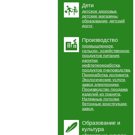
Дети
детское здоровье
,
детские магазины
,
образование
детский
,
досуг
,
Производство
промышленное
,
сельско- хозяйственное
,
продуктов питания
,
напитки
,
нефтепереработка
,
продуктов пчеловодства
,
Переработка доломита
,
Экологические услуги
,
завод электроники
,
Производство продажа
изделий из гранита
,
Натяжные потолки
,
бетонные конструкции
,
завод
,
Образование и
культура