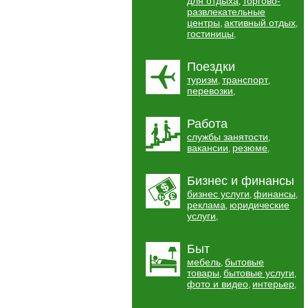
для отдыха
торгово-
,
развлекательные
центры
активный отдых
,
,
гостиницы
,
Поездки
туризм
транспорт
,
,
перевозки
,
Работа
службы занятости
,
вакансии
резюме
,
,
Бизнес и финансы
бизнес услуги
финансы
,
,
реклама
юридические
,
услуги
,
Быт
мебель
бытовые
,
товары
бытовые услуги
,
,
фото и видео
интерьер
,
,