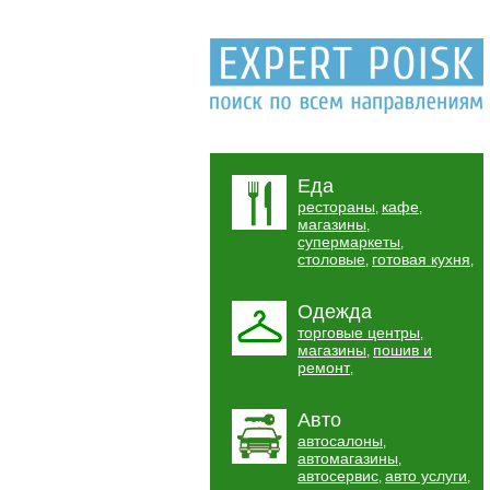
Еда
рестораны
кафе
,
,
магазины
,
супермаркеты
,
столовые
готовая кухня
,
,
Одежда
торговые центры
,
магазины
пошив и
,
ремонт
,
Авто
автосалоны
,
автомагазины
,
автосервис
авто услуги
,
,