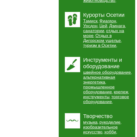
животноводство
,
Курорты Осетии
Тамиск
Фиагдон
,
,
Урсдон
Цей
Дзинага
,
,
,
санатории
отдых на
,
море
Отдых в
,
Дигорском ущелье
,
туризм в Осетии
,
Инструменты и
оборудование
швейное оборудование
,
альтернативная
энергетика
,
промышленное
оборудование
крепеж
,
,
инструменты
торговое
,
оборудование
,
Творчество
музыка
рукоделие
,
,
изобразительное
искусство
хобби
,
,