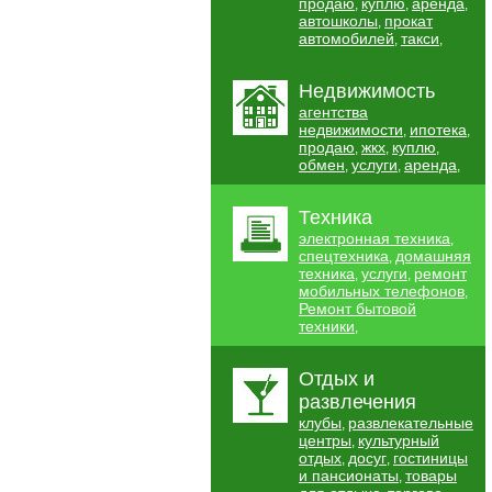
продаю
куплю
аренда
,
,
,
автошколы
прокат
,
автомобилей
такси
,
,
Недвижимость
агентства
недвижимости
ипотека
,
,
продаю
жкх
куплю
,
,
,
обмен
услуги
аренда
,
,
,
Техника
электронная техника
,
спецтехника
домашняя
,
техника
услуги
ремонт
,
,
мобильных телефонов
,
Ремонт бытовой
техники
,
Отдых и
развлечения
клубы
развлекательные
,
центры
культурный
,
отдых
досуг
гостиницы
,
,
и пансионаты
товары
,