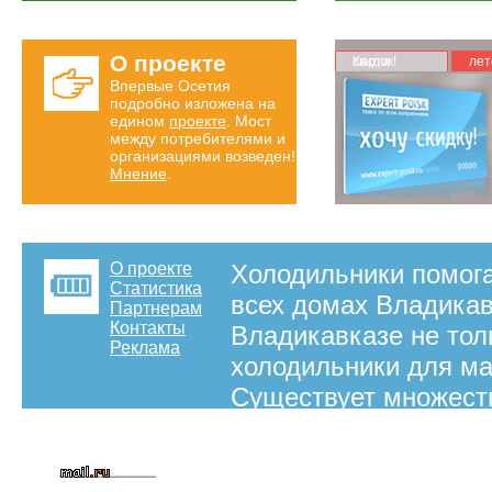
О проекте
Карта скидок!
лет
Впервые Осетия
подробно изложена на
едином
проекте
. Мост
между потребителями и
организациями возведен!
Мнение
.
О проекте
Холодильники помога
Статистика
всех домах Владикав
Партнерам
Контакты
Владикавказе не тол
Реклама
холодильники для ма
Существует множест
купить во Владикавк
разным ценам.
на правах рекламы