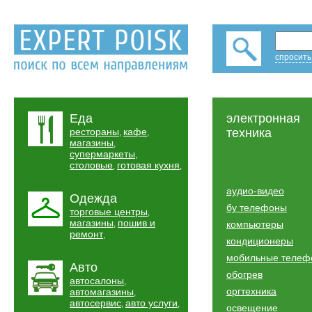
спросить
Еда
электронная
рестораны
кафе
техника
,
,
магазины
,
супермаркеты
,
столовые
готовая кухня
,
,
аудио-видео
Одежда
бу телефоны
торговые центры
,
магазины
пошив и
,
компьютеры
ремонт
,
кондиционеры
мобильные телеф
Авто
обогрев
автосалоны
,
оргтехника
автомагазины
,
автосервис
авто услуги
,
,
освещение