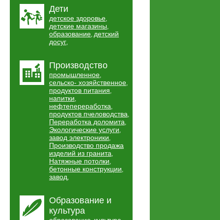
Дети
детское здоровье
,
детские магазины
,
образование
детский
,
досуг
,
Производство
промышленное
,
сельско- хозяйственное
,
продуктов питания
,
напитки
,
нефтепереработка
,
продуктов пчеловодства
,
Переработка доломита
,
Экологические услуги
,
завод электроники
,
Производство продажа
изделий из гранита
,
Натяжные потолки
,
бетонные конструкции
,
завод
,
Образование и
культура