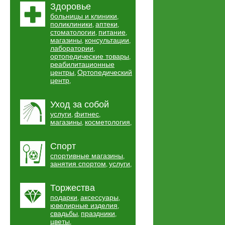
Здоровье
больницы и клиники
,
поликлиники
аптеки
,
,
стоматологии
питание
,
,
магазины
консультации
,
,
лаборатории
,
ортопедические товары
,
реабилитационные
центры
Ортопедический
,
центр
,
Уход за собой
услуги
фитнес
,
,
магазины
косметология
,
,
Спорт
спортивные магазины
,
занятия спортом
услуги
,
,
Торжества
подарки
аксессуары
,
,
ювелирные изделия
,
свадьбы
праздники
,
,
цветы
,