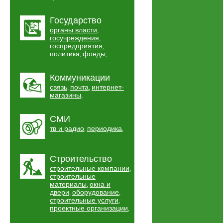
Государство
органы власти
,
госучреждения
,
госпредприятия
,
политика
фонды
,
,
Коммуникации
связь
почта
интернет-
,
,
магазины
,
СМИ
тв и радио
периодика
,
,
Строительство
строительные компании
,
строительные
материалы
окна и
,
двери
оборудование
,
,
строительные услуги
,
проектные организации
,