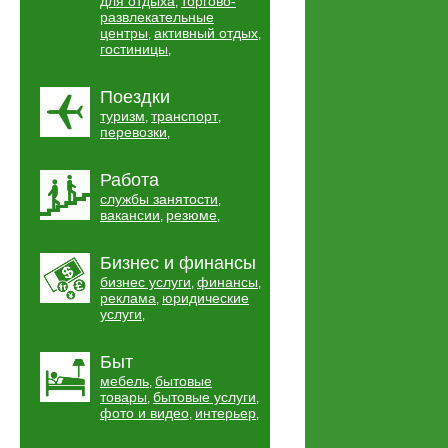
для отдыха
торгово-
,
развлекательные
центры
активный отдых
,
,
гостиницы
,
Поездки
туризм
транспорт
,
,
перевозки
,
Работа
службы занятости
,
вакансии
резюме
,
,
Бизнес и финансы
бизнес услуги
финансы
,
,
реклама
юридические
,
услуги
,
Быт
мебель
бытовые
,
товары
бытовые услуги
,
,
фото и видео
интерьер
,
,