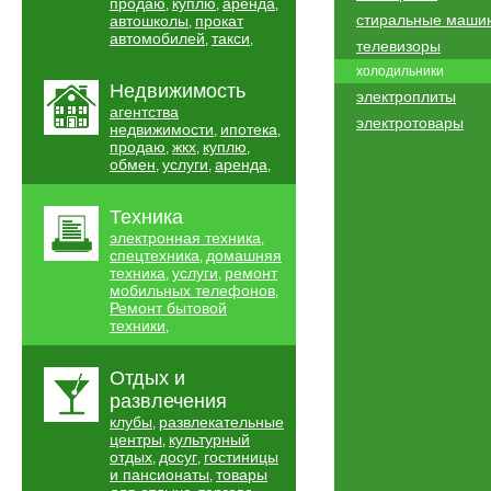
продаю
куплю
аренда
,
,
,
стиральные маши
автошколы
прокат
,
автомобилей
такси
,
,
телевизоры
холодильники
Недвижимость
электроплиты
агентства
электротовары
недвижимости
ипотека
,
,
продаю
жкх
куплю
,
,
,
обмен
услуги
аренда
,
,
,
Техника
электронная техника
,
спецтехника
домашняя
,
техника
услуги
ремонт
,
,
мобильных телефонов
,
Ремонт бытовой
техники
,
Отдых и
развлечения
клубы
развлекательные
,
центры
культурный
,
отдых
досуг
гостиницы
,
,
и пансионаты
товары
,