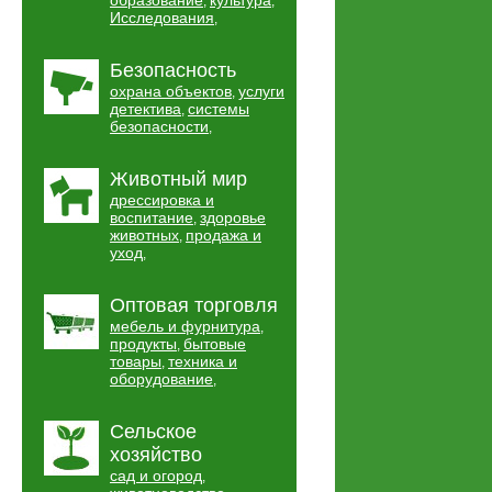
образование
культура
,
,
Исследования
,
Безопасность
охрана объектов
услуги
,
детектива
системы
,
безопасности
,
Животный мир
дрессировка и
воспитание
здоровье
,
животных
продажа и
,
уход
,
Оптовая торговля
мебель и фурнитура
,
продукты
бытовые
,
товары
техника и
,
оборудование
,
Сельское
хозяйство
сад и огород
,