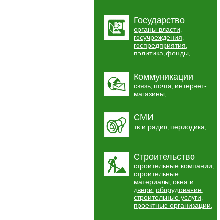
Государство
органы власти
,
госучреждения
,
госпредприятия
,
политика
фонды
,
,
Коммуникации
связь
почта
интернет-
,
,
магазины
,
СМИ
тв и радио
периодика
,
,
Строительство
строительные компании
,
строительные
материалы
окна и
,
двери
оборудование
,
,
строительные услуги
,
проектные организации
,