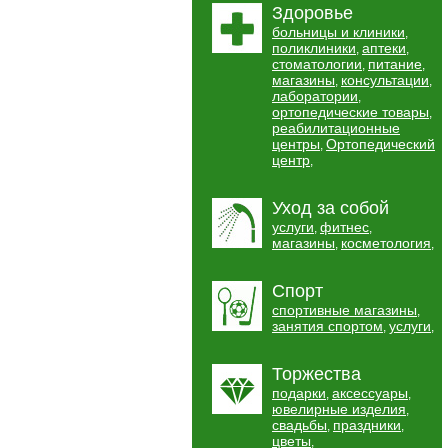
Здоровье
больницы и клиники
,
поликлиники
аптеки
,
,
стоматологии
питание
,
,
магазины
консультации
,
,
лаборатории
,
ортопедические товары
,
реабилитационные
центры
Ортопедический
,
центр
,
Уход за собой
услуги
фитнес
,
,
магазины
косметология
,
,
Спорт
спортивные магазины
,
занятия спортом
услуги
,
,
Торжества
подарки
аксессуары
,
,
ювелирные изделия
,
свадьбы
праздники
,
,
цветы
,