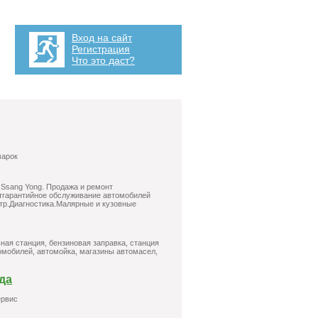
Вход на сайт
Регистрация
Что это даст?
марок
 Ssang Yong. Продажа и ремонт
стгарантийное обслуживание автомобилей
отр.Диагностика.Малярные и кузовные
ая станция, бензиновая заправка, станция
омобилей, автомойка, магазины автомасел,
да
ервис