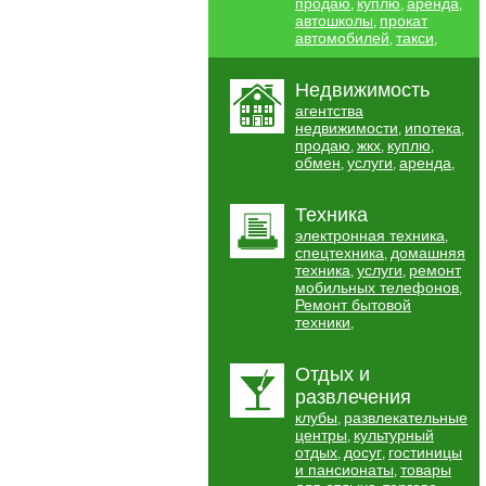
продаю
куплю
аренда
,
,
,
автошколы
прокат
,
автомобилей
такси
,
,
Недвижимость
агентства
недвижимости
ипотека
,
,
продаю
жкх
куплю
,
,
,
обмен
услуги
аренда
,
,
,
Техника
электронная техника
,
спецтехника
домашняя
,
техника
услуги
ремонт
,
,
мобильных телефонов
,
Ремонт бытовой
техники
,
Отдых и
развлечения
клубы
развлекательные
,
центры
культурный
,
отдых
досуг
гостиницы
,
,
и пансионаты
товары
,