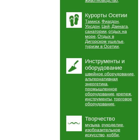
животноводство
,
Курорты Осетии
Тамиск
Фиагдон
,
,
Урсдон
Цей
Дзинага
,
,
,
санатории
отдых на
,
море
Отдых в
,
Дигорском ущелье
,
туризм в Осетии
,
Инструменты и
оборудование
швейное оборудование
,
альтернативная
энергетика
,
промышленное
оборудование
крепеж
,
,
инструменты
торговое
,
оборудование
,
Творчество
музыка
рукоделие
,
,
изобразительное
искусство
хобби
,
,