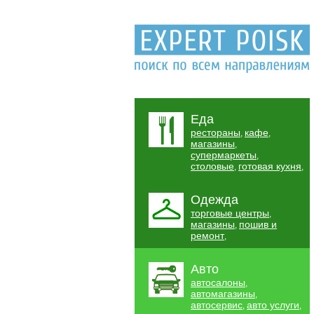
Еда
рестораны
кафе
,
,
магазины
,
супермаркеты
,
столовые
готовая кухня
,
,
Одежда
торговые центры
,
магазины
пошив и
,
ремонт
,
Авто
автосалоны
,
автомагазины
,
автосервис
авто услуги
,
,