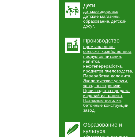
Дети
детское здоровье
,
детские магазины
,
образование
детский
,
досуг
,
Производство
промышленное
,
сельско- хозяйственное
,
продуктов питания
,
напитки
,
нефтепереработка
,
продуктов пчеловодства
,
Переработка доломита
,
Экологические услуги
,
завод электроники
,
Производство продажа
изделий из гранита
,
Натяжные потолки
,
бетонные конструкции
,
завод
,
Образование и
культура