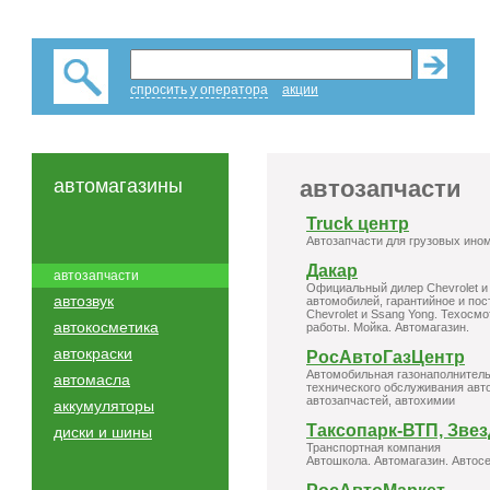
спросить у оператора
акции
автомагазины
автозапчасти
Truck центр
Автозапчасти для грузовых ино
Дакар
автозапчасти
Официальный дилер Chevrolet и
автозвук
автомобилей, гарантийное и по
Chevrolet и Ssang Yong. Техосм
автокосметика
работы. Мойка. Автомагазин.
автокраски
РосАвтоГазЦентр
Автомобильная газонаполнительн
автомасла
технического обслуживания авт
автозапчастей, автохимии
аккумуляторы
Таксопарк-ВТП, Звез
диски и шины
Транспортная компания
Автошкола. Автомагазин. Автос