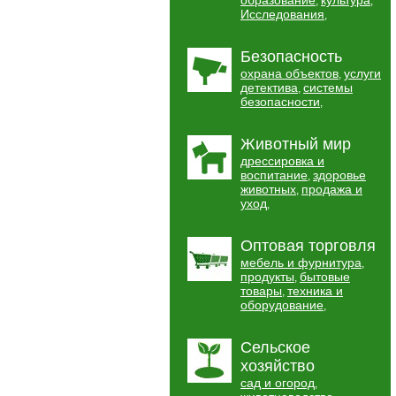
образование
культура
,
,
Исследования
,
Безопасность
охрана объектов
услуги
,
детектива
системы
,
безопасности
,
Животный мир
дрессировка и
воспитание
здоровье
,
животных
продажа и
,
уход
,
Оптовая торговля
мебель и фурнитура
,
продукты
бытовые
,
товары
техника и
,
оборудование
,
Сельское
хозяйство
сад и огород
,