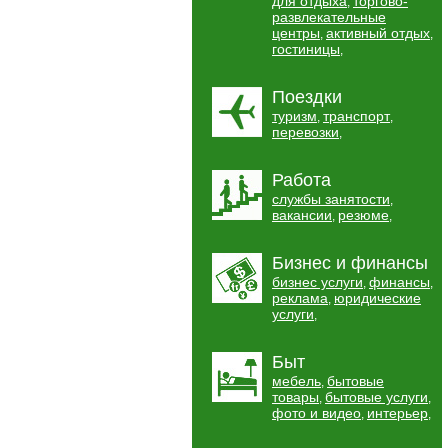
для отдыха
торгово-
,
развлекательные
центры
активный отдых
,
,
гостиницы
,
Поездки
туризм
транспорт
,
,
перевозки
,
Работа
службы занятости
,
вакансии
резюме
,
,
Бизнес и финансы
бизнес услуги
финансы
,
,
реклама
юридические
,
услуги
,
Быт
мебель
бытовые
,
товары
бытовые услуги
,
,
фото и видео
интерьер
,
,