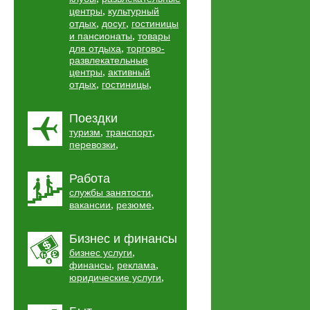
,
центры
культурный
,
,
отдых
досуг
гостиницы
,
и пансионаты
товары
,
для отдыха
торгово-
развлекательные
,
центры
активный
,
,
отдых
гостиницы
Поездки
,
,
туризм
транспорт
,
перевозки
Работа
,
службы занятости
,
,
вакансии
резюме
Бизнес и финансы
,
бизнес услуги
,
,
финансы
реклама
,
юридические услуги