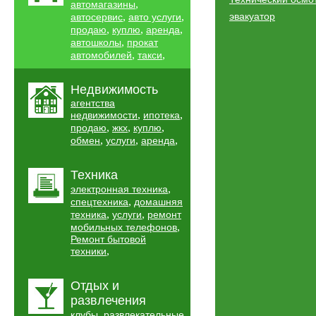
,
автомагазины
,
,
эвакуатор
автосервис
авто услуги
,
,
,
продаю
куплю
аренда
,
автошколы
прокат
,
,
автомобилей
такси
Недвижимость
агентства
,
,
недвижимости
ипотека
,
,
,
продаю
жкх
куплю
,
,
,
обмен
услуги
аренда
Техника
,
электронная техника
,
спецтехника
домашняя
,
,
техника
услуги
ремонт
,
мобильных телефонов
Ремонт бытовой
,
техники
Отдых и
развлечения
,
клубы
развлекательные