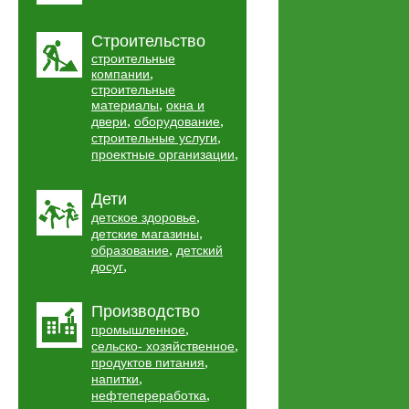
Строительство
строительные
,
компании
строительные
,
материалы
окна и
,
,
двери
оборудование
,
строительные услуги
,
проектные организации
Дети
,
детское здоровье
,
детские магазины
,
образование
детский
,
досуг
Производство
,
промышленное
,
сельско- хозяйственное
,
продуктов питания
,
напитки
,
нефтепереработка