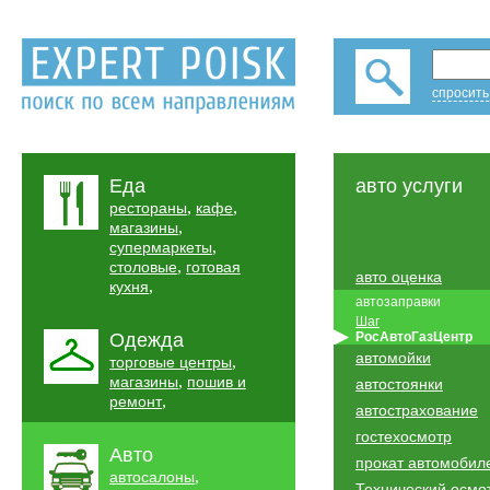
спросить
Еда
авто услуги
,
,
рестораны
кафе
,
магазины
,
супермаркеты
,
столовые
готовая
авто оценка
,
кухня
автозаправки
Шаг
Одежда
РосАвтоГазЦентр
автомойки
,
торговые центры
,
магазины
пошив и
автостоянки
,
ремонт
автострахование
гостехосмотр
Авто
прокат автомобил
,
автосалоны
Технический осмо