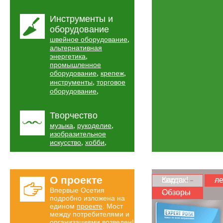
Инструменты и
оборудование
,
швейное оборудование
альтернативная
,
энергетика
промышленное
,
,
оборудование
крепеж
,
инструменты
торговое
,
оборудование
Творчество
,
,
музыка
рукоделие
изобразительное
,
,
искусство
хобби
О проекте
Карта скидок!
ле
Впервые Осетия
Обзоры
подробно изложена на
едином
проекте
. Мост
между потребителями и
организациями возведен!