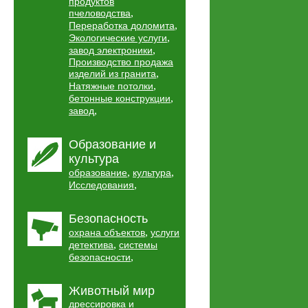
продуктов
,
пчеловодства
,
Переработка доломита
,
Экологические услуги
,
завод электроники
Производство продажа
,
изделий из гранита
,
Натяжные потолки
,
бетонные конструкции
,
завод
Образование и
культура
,
,
образование
культура
,
Исследования
Безопасность
,
охрана объектов
услуги
,
детектива
системы
,
безопасности
Животный мир
дрессировка и