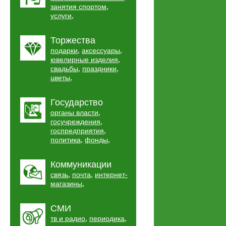
,
занятия спортом
,
услуги
Торжества
,
,
подарки
аксессуары
,
ювелирные изделия
,
,
свадьбы
праздники
,
цветы
Государство
,
органы власти
,
госучреждения
,
госпредприятия
,
,
политика
фонды
Коммуникации
,
,
связь
почта
интернет-
,
магазины
СМИ
,
,
тв и радио
периодика