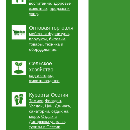
,
воспитание
здоровье
,
животных
продажа и
,
уход
Оптовая торговля
,
мебель и фурнитура
,
продукты
бытовые
,
товары
техника и
,
оборудование
Сельское
хозяйство
,
сад и огород
,
животноводство
Курорты Осетии
,
,
Тамиск
Фиагдон
,
,
,
Урсдон
Цей
Дзинага
,
санатории
отдых на
,
море
Отдых в
,
Дигорском ущелье
,
туризм в Осетии