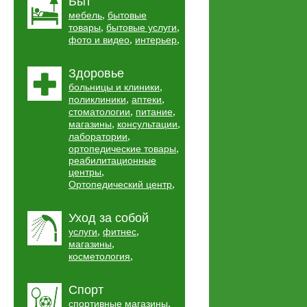
Быт
,
мебель
бытовые
,
,
товары
бытовые услуги
,
,
фото и видео
интерьер
Здоровье
,
больницы и клиники
,
,
поликлиники
аптеки
,
,
стоматологии
питание
,
,
магазины
консультации
,
лаборатории
,
ортопедические товары
реабилитационные
,
центры
,
Ортопедический центр
Уход за собой
,
,
услуги
фитнес
,
магазины
,
косметология
Спорт
,
спортивные магазины