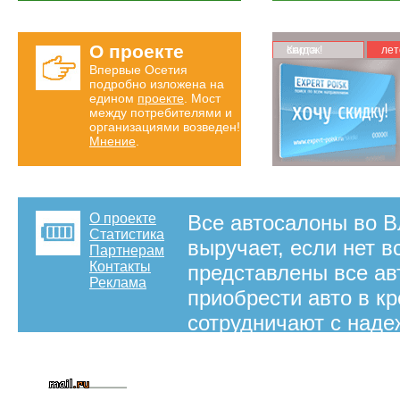
О проекте
Карта скидок!
лет
Впервые Осетия
подробно изложена на
едином
проекте
. Мост
между потребителями и
организациями возведен!
Мнение
.
О проекте
Все автосалоны во В
Статистика
выручает, если нет 
Партнерам
Контакты
представлены все ав
Реклама
приобрести авто в к
сотрудничают с над
кредита на авто уточ
размещены на нашем
на правах рекламы