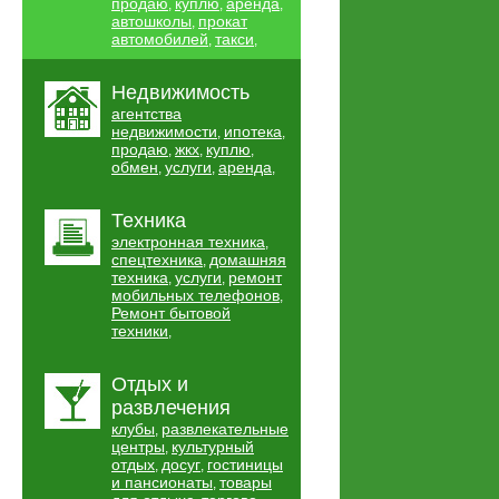
продаю
куплю
аренда
,
,
,
автошколы
прокат
,
автомобилей
такси
,
,
Недвижимость
агентства
недвижимости
ипотека
,
,
продаю
жкх
куплю
,
,
,
обмен
услуги
аренда
,
,
,
Техника
электронная техника
,
спецтехника
домашняя
,
техника
услуги
ремонт
,
,
мобильных телефонов
,
Ремонт бытовой
техники
,
Отдых и
развлечения
клубы
развлекательные
,
центры
культурный
,
отдых
досуг
гостиницы
,
,
и пансионаты
товары
,