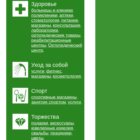
Здоровье
больницы и клиники
,
поликлиники
аптеки
,
,
стоматологии
питание
,
,
магазины
консультации
,
,
лаборатории
,
ортопедические товары
,
реабилитационные
центры
Ортопедический
,
центр
,
Уход за собой
услуги
фитнес
,
,
магазины
косметология
,
,
Спорт
спортивные магазины
,
занятия спортом
услуги
,
,
Торжества
подарки
аксессуары
,
,
ювелирные изделия
,
свадьбы
праздники
,
,
цветы
,