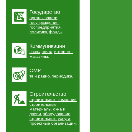
Государство
органы власти
,
госучреждения
,
госпредприятия
,
политика
фонды
,
,
Коммуникации
связь
почта
интернет-
,
,
магазины
,
СМИ
тв и радио
периодика
,
,
Строительство
строительные компании
,
строительные
материалы
окна и
,
двери
оборудование
,
,
строительные услуги
,
проектные организации
,