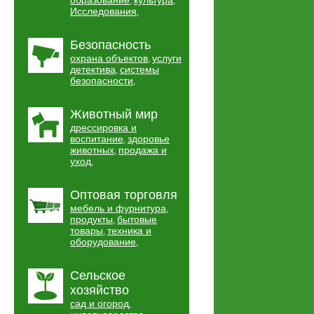
образование
культура
,
,
Исследования
,
Безопасность
охрана объектов
услуги
,
детектива
системы
,
безопасности
,
Животный мир
дрессировка и
воспитание
здоровье
,
животных
продажа и
,
уход
,
Оптовая торговля
мебель и фурнитура
,
продукты
бытовые
,
товары
техника и
,
оборудование
,
Сельское
хозяйство
сад и огород
,