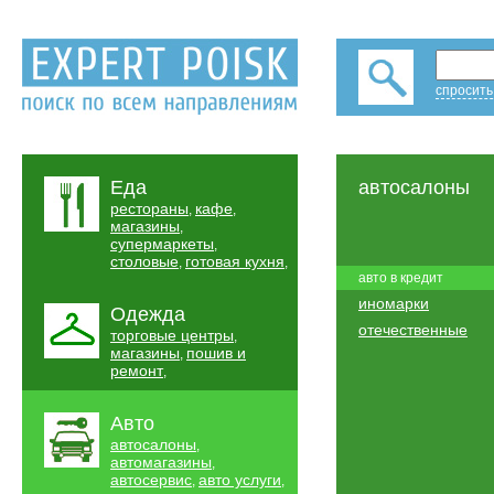
спросить
Еда
автосалоны
рестораны
кафе
,
,
магазины
,
супермаркеты
,
столовые
готовая кухня
,
,
авто в кредит
иномарки
Одежда
отечественные
торговые центры
,
магазины
пошив и
,
ремонт
,
Авто
автосалоны
,
автомагазины
,
автосервис
авто услуги
,
,