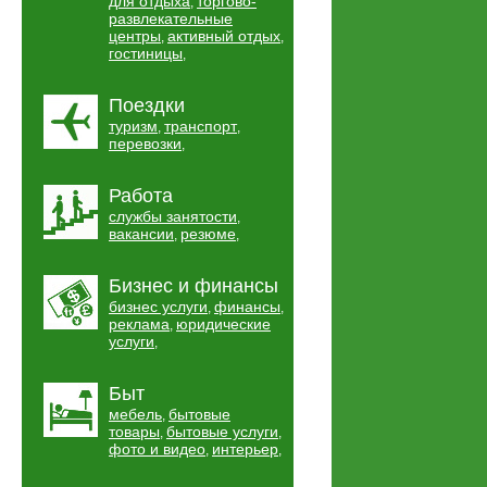
для отдыха
торгово-
,
развлекательные
центры
активный отдых
,
,
гостиницы
,
Поездки
туризм
транспорт
,
,
перевозки
,
Работа
службы занятости
,
вакансии
резюме
,
,
Бизнес и финансы
бизнес услуги
финансы
,
,
реклама
юридические
,
услуги
,
Быт
мебель
бытовые
,
товары
бытовые услуги
,
,
фото и видео
интерьер
,
,