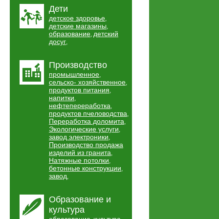
Дети
детское здоровье
,
детские магазины
,
образование
детский
,
досуг
,
Производство
промышленное
,
сельско- хозяйственное
,
продуктов питания
,
напитки
,
нефтепереработка
,
продуктов пчеловодства
,
Переработка доломита
,
Экологические услуги
,
завод электроники
,
Производство продажа
изделий из гранита
,
Натяжные потолки
,
бетонные конструкции
,
завод
,
Образование и
культура