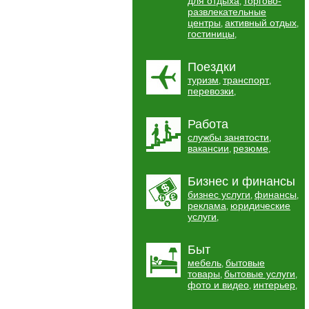
для отдыха
торгово-
,
развлекательные
центры
активный отдых
,
,
гостиницы
,
Поездки
туризм
транспорт
,
,
перевозки
,
Работа
службы занятости
,
вакансии
резюме
,
,
Бизнес и финансы
бизнес услуги
финансы
,
,
реклама
юридические
,
услуги
,
Быт
мебель
бытовые
,
товары
бытовые услуги
,
,
фото и видео
интерьер
,
,