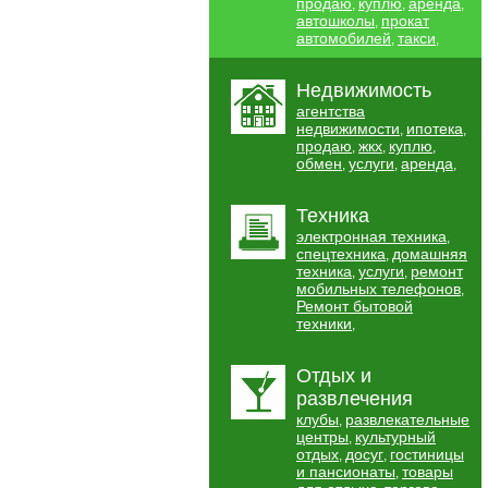
продаю
куплю
аренда
,
,
,
автошколы
прокат
,
автомобилей
такси
,
,
Недвижимость
агентства
недвижимости
ипотека
,
,
продаю
жкх
куплю
,
,
,
обмен
услуги
аренда
,
,
,
Техника
электронная техника
,
спецтехника
домашняя
,
техника
услуги
ремонт
,
,
мобильных телефонов
,
Ремонт бытовой
техники
,
Отдых и
развлечения
клубы
развлекательные
,
центры
культурный
,
отдых
досуг
гостиницы
,
,
и пансионаты
товары
,