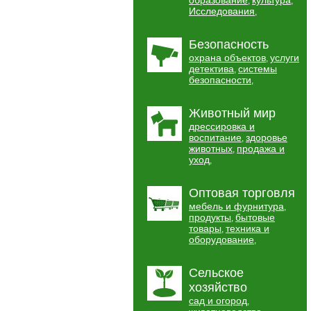
образование
культура
,
,
Исследования
,
Безопасность
охрана объектов
услуги
,
детектива
системы
,
безопасности
,
Животный мир
дрессировка и
воспитание
здоровье
,
животных
продажа и
,
уход
,
Оптовая торговля
мебель и фурнитура
,
продукты
бытовые
,
товары
техника и
,
оборудование
,
Сельское
хозяйство
сад и огород
,