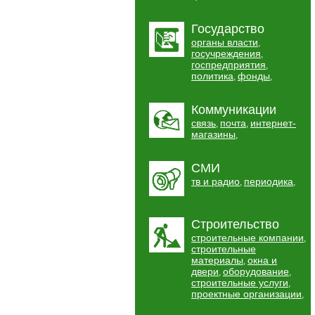
Государство
органы власти
,
госучреждения
,
госпредприятия
,
политика
фонды
,
,
Коммуникации
связь
почта
интернет-
,
,
магазины
,
СМИ
тв и радио
периодика
,
,
Строительство
строительные компании
,
строительные
материалы
окна и
,
двери
оборудование
,
,
строительные услуги
,
проектные организации
,