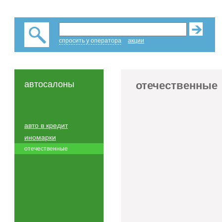
спросить у оператора
акции
автосалоны
отечественные
авто в кредит
иномарки
отечественные