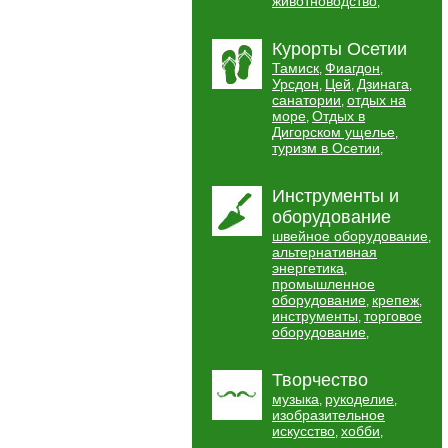
животноводство
,
Курорты Осетии
Тамиск
Фиагдон
,
,
Урсдон
Цей
Дзинага
,
,
,
санатории
отдых на
,
море
Отдых в
,
Дигорском ущелье
,
туризм в Осетии
,
Инструменты и
оборудование
швейное оборудование
,
альтернативная
энергетика
,
промышленное
оборудование
крепеж
,
,
инструменты
торговое
,
оборудование
,
Творчество
музыка
рукоделие
,
,
изобразительное
искусство
хобби
,
,