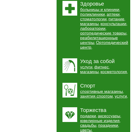
Здоровье
больницы и клиники
,
поликлиники
аптеки
,
,
стоматологии
питание
,
,
магазины
консультации
,
,
лаборатории
,
ортопедические товары
,
реабилитационные
центры
Ортопедический
,
центр
,
Уход за собой
услуги
фитнес
,
,
магазины
косметология
,
,
Спорт
спортивные магазины
,
занятия спортом
услуги
,
,
Торжества
подарки
аксессуары
,
,
ювелирные изделия
,
свадьбы
праздники
,
,
цветы
,