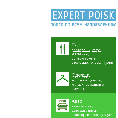
Еда
рестораны
кафе
,
,
магазины
,
супермаркеты
,
столовые
готовая кухня
,
,
Одежда
торговые центры
,
магазины
пошив и
,
ремонт
,
Авто
автосалоны
,
автомагазины
,
автосервис
авто услуги
,
,