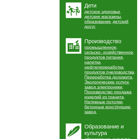
Дети
детское здоровье
,
детские магазины
,
образование
детский
,
досуг
,
Производство
промышленное
,
сельско- хозяйственное
,
продуктов питания
,
напитки
,
нефтепереработка
,
продуктов пчеловодства
,
Переработка доломита
,
Экологические услуги
,
завод электроники
,
Производство продажа
изделий из гранита
,
Натяжные потолки
,
бетонные конструкции
,
завод
,
Образование и
культура