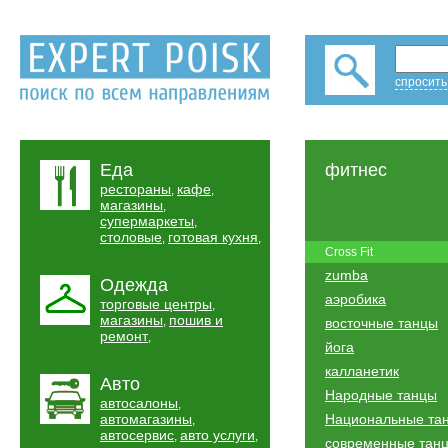
спросить
Еда
фитнес
рестораны
кафе
,
,
магазины
,
супермаркеты
,
столовые
готовая кухня
,
,
Cross Fit
zumba
Одежда
аэробика
торговые центры
,
магазины
пошив и
,
восточные танцы
ремонт
,
йога
калланетик
Авто
Народные танцы
автосалоны
,
автомагазины
Национальные та
,
автосервис
авто услуги
,
,
современные тан