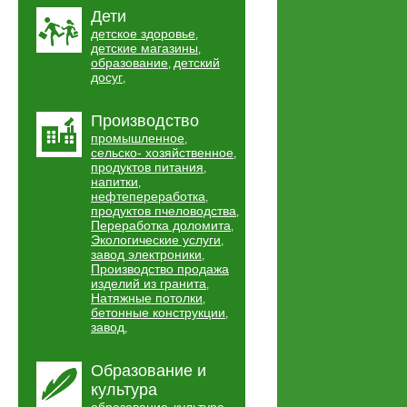
Дети
детское здоровье
,
детские магазины
,
образование
детский
,
досуг
,
Производство
промышленное
,
сельско- хозяйственное
,
продуктов питания
,
напитки
,
нефтепереработка
,
продуктов пчеловодства
,
Переработка доломита
,
Экологические услуги
,
завод электроники
,
Производство продажа
изделий из гранита
,
Натяжные потолки
,
бетонные конструкции
,
завод
,
Образование и
культура