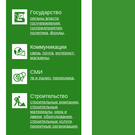
Государство
органы власти
,
госучреждения
,
госпредприятия
,
политика
фонды
,
,
Коммуникации
связь
почта
интернет-
,
,
магазины
,
СМИ
тв и радио
периодика
,
,
Строительство
строительные компании
,
строительные
материалы
окна и
,
двери
оборудование
,
,
строительные услуги
,
проектные организации
,