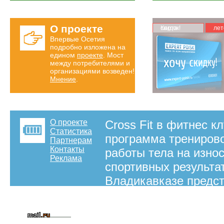
О проекте
Карта скидок!
лет
Впервые Осетия
подробно изложена на
едином
проекте
. Мост
между потребителями и
организациями возведен!
Мнение
.
О проекте
Cross Fit в фитнес к
Статистика
программа тренирово
Партнерам
Контакты
работы тела на износ
Реклама
спортивных результа
Владикавказе предст
нашем интернет пор
тренировки для крас
Владикавказ и вся 