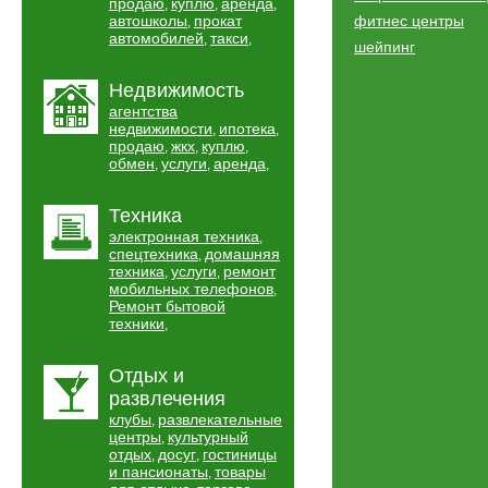
продаю
куплю
аренда
,
,
,
автошколы
прокат
фитнес центры
,
автомобилей
такси
,
,
шейпинг
Недвижимость
агентства
недвижимости
ипотека
,
,
продаю
жкх
куплю
,
,
,
обмен
услуги
аренда
,
,
,
Техника
электронная техника
,
спецтехника
домашняя
,
техника
услуги
ремонт
,
,
мобильных телефонов
,
Ремонт бытовой
техники
,
Отдых и
развлечения
клубы
развлекательные
,
центры
культурный
,
отдых
досуг
гостиницы
,
,
и пансионаты
товары
,