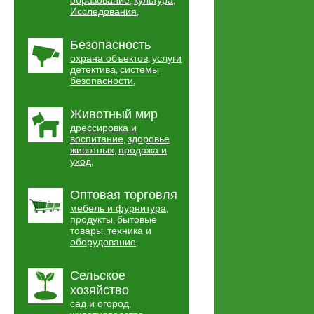
образование
культура
,
,
Исследования
,
Безопасность
охрана объектов
услуги
,
детектива
системы
,
безопасности
,
Животный мир
дрессировка и
воспитание
здоровье
,
животных
продажа и
,
уход
,
Оптовая торговля
мебель и фурнитура
,
продукты
бытовые
,
товары
техника и
,
оборудование
,
Сельское
хозяйство
сад и огород
,