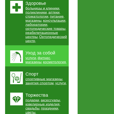
Здоровье
больницы и клиники
,
поликлиники
аптеки
,
,
стоматологии
питание
,
,
магазины
консультации
,
,
лаборатории
,
ортопедические товары
,
реабилитационные
центры
Ортопедический
,
центр
,
Уход за собой
услуги
фитнес
,
,
магазины
косметология
,
,
Спорт
спортивные магазины
,
занятия спортом
услуги
,
,
Торжества
подарки
аксессуары
,
,
ювелирные изделия
,
свадьбы
праздники
,
,
цветы
,