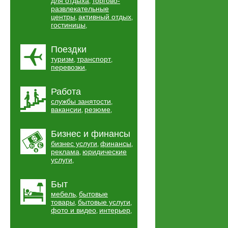
для отдыха
торгово-
,
развлекательные
центры
активный отдых
,
,
гостиницы
,
Поездки
туризм
транспорт
,
,
перевозки
,
Работа
службы занятости
,
вакансии
резюме
,
,
Бизнес и финансы
бизнес услуги
финансы
,
,
реклама
юридические
,
услуги
,
Быт
мебель
бытовые
,
товары
бытовые услуги
,
,
фото и видео
интерьер
,
,