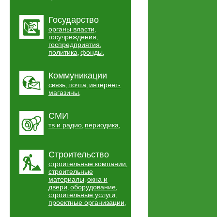
Государство
органы власти
,
госучреждения
,
госпредприятия
,
политика
фонды
,
,
Коммуникации
связь
почта
интернет-
,
,
магазины
,
СМИ
тв и радио
периодика
,
,
Строительство
строительные компании
,
строительные
материалы
окна и
,
двери
оборудование
,
,
строительные услуги
,
проектные организации
,