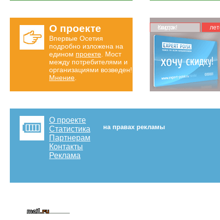
О проекте
Карта скидок!
лет
Впервые Осетия
подробно изложена на
едином
проекте
. Мост
между потребителями и
организациями возведен!
Мнение
.
О проекте
на правах рекламы
Статистика
Партнерам
Контакты
Реклама