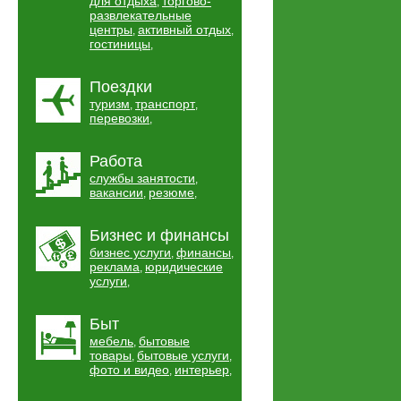
для отдыха
торгово-
,
развлекательные
центры
активный отдых
,
,
гостиницы
,
Поездки
туризм
транспорт
,
,
перевозки
,
Работа
службы занятости
,
вакансии
резюме
,
,
Бизнес и финансы
бизнес услуги
финансы
,
,
реклама
юридические
,
услуги
,
Быт
мебель
бытовые
,
товары
бытовые услуги
,
,
фото и видео
интерьер
,
,