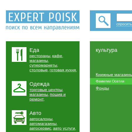
спросить
Еда
культура
рестораны
кафе
,
,
магазины
,
супермаркеты
,
столовые
готовая кухня
,
,
Книжные магазин
Фамилии Осетии
Одежда
Фонды
торговые центры
,
магазины
пошив и
,
ремонт
,
Авто
автосалоны
,
автомагазины
,
автосервис
авто услуги
,
,