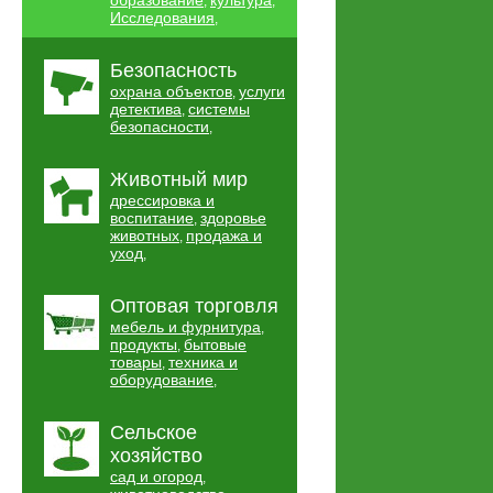
образование
культура
,
,
Исследования
,
Безопасность
охрана объектов
услуги
,
детектива
системы
,
безопасности
,
Животный мир
дрессировка и
воспитание
здоровье
,
животных
продажа и
,
уход
,
Оптовая торговля
мебель и фурнитура
,
продукты
бытовые
,
товары
техника и
,
оборудование
,
Сельское
хозяйство
сад и огород
,