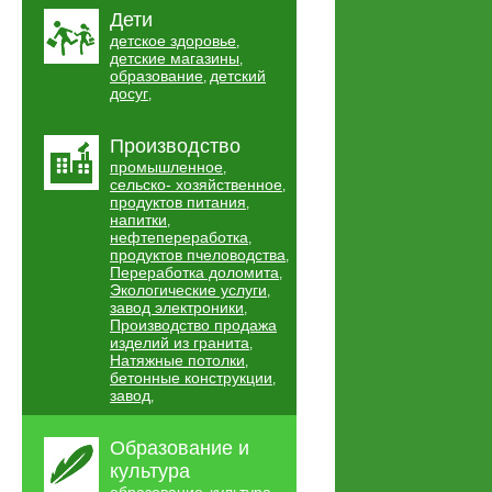
Дети
детское здоровье
,
детские магазины
,
образование
детский
,
досуг
,
Производство
промышленное
,
сельско- хозяйственное
,
продуктов питания
,
напитки
,
нефтепереработка
,
продуктов пчеловодства
,
Переработка доломита
,
Экологические услуги
,
завод электроники
,
Производство продажа
изделий из гранита
,
Натяжные потолки
,
бетонные конструкции
,
завод
,
Образование и
культура