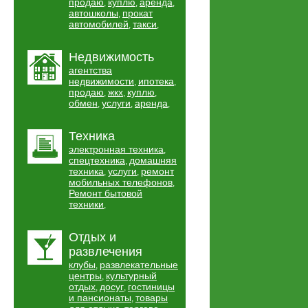
продаю
куплю
аренда
,
,
,
автошколы
прокат
,
автомобилей
такси
,
,
Недвижимость
агентства
недвижимости
ипотека
,
,
продаю
жкх
куплю
,
,
,
обмен
услуги
аренда
,
,
,
Техника
электронная техника
,
спецтехника
домашняя
,
техника
услуги
ремонт
,
,
мобильных телефонов
,
Ремонт бытовой
техники
,
Отдых и
развлечения
клубы
развлекательные
,
центры
культурный
,
отдых
досуг
гостиницы
,
,
и пансионаты
товары
,