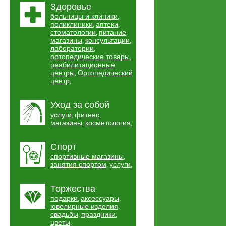
Здоровье
больницы и клиники
,
поликлиники
аптеки
,
,
стоматологии
питание
,
,
магазины
консультации
,
,
лаборатории
,
ортопедические товары
,
реабилитационные
центры
Ортопедический
,
центр
,
Уход за собой
услуги
фитнес
,
,
магазины
косметология
,
,
Спорт
спортивные магазины
,
занятия спортом
услуги
,
,
Торжества
подарки
аксессуары
,
,
ювелирные изделия
,
свадьбы
праздники
,
,
цветы
,