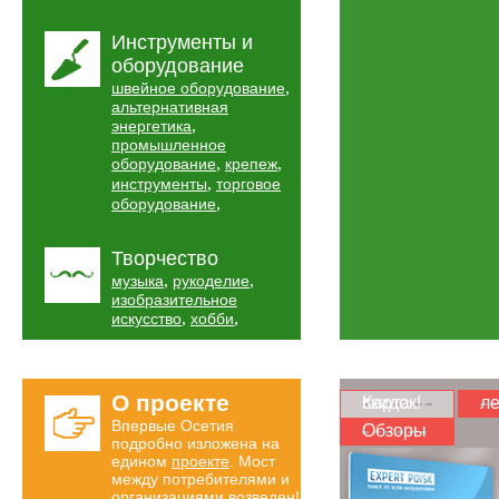
Инструменты и
оборудование
,
швейное оборудование
альтернативная
,
энергетика
промышленное
,
,
оборудование
крепеж
,
инструменты
торговое
,
оборудование
Творчество
,
,
музыка
рукоделие
изобразительное
,
,
искусство
хобби
О проекте
Карта скидок!
ле
Впервые Осетия
Обзоры
подробно изложена на
едином
проекте
. Мост
между потребителями и
организациями возведен!