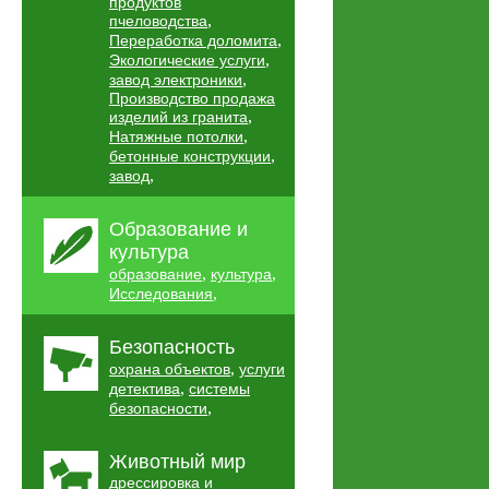
продуктов
,
пчеловодства
,
Переработка доломита
,
Экологические услуги
,
завод электроники
Производство продажа
,
изделий из гранита
,
Натяжные потолки
,
бетонные конструкции
,
завод
Образование и
культура
,
,
образование
культура
,
Исследования
Безопасность
,
охрана объектов
услуги
,
детектива
системы
,
безопасности
Животный мир
дрессировка и