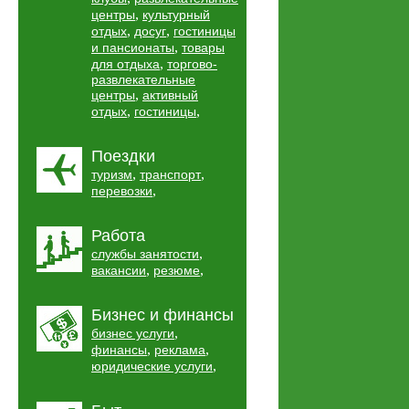
,
центры
культурный
,
,
отдых
досуг
гостиницы
,
и пансионаты
товары
,
для отдыха
торгово-
развлекательные
,
центры
активный
,
,
отдых
гостиницы
Поездки
,
,
туризм
транспорт
,
перевозки
Работа
,
службы занятости
,
,
вакансии
резюме
Бизнес и финансы
,
бизнес услуги
,
,
финансы
реклама
,
юридические услуги