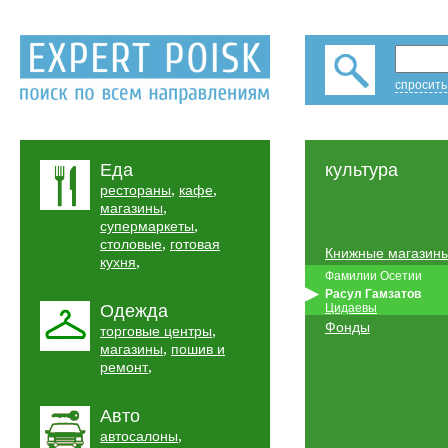
спросить
Еда
культура
,
,
рестораны
кафе
,
магазины
,
супермаркеты
,
столовые
готовая
Книжные магазин
,
кухня
Фамилии Осетии
Расул Гамзатов
Одежда
Цидаевы
Фонды
,
торговые центры
,
магазины
пошив и
,
ремонт
Авто
,
автосалоны