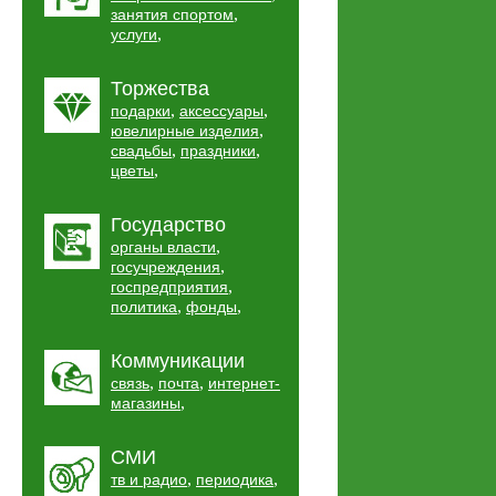
,
занятия спортом
,
услуги
Торжества
,
,
подарки
аксессуары
,
ювелирные изделия
,
,
свадьбы
праздники
,
цветы
Государство
,
органы власти
,
госучреждения
,
госпредприятия
,
,
политика
фонды
Коммуникации
,
,
связь
почта
интернет-
,
магазины
СМИ
,
,
тв и радио
периодика