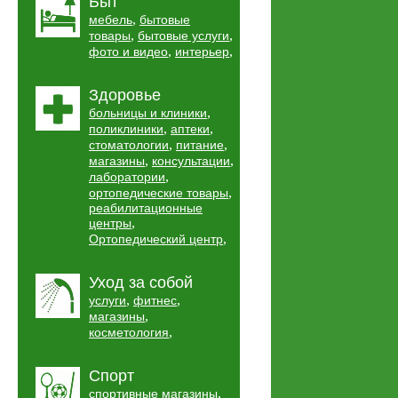
Быт
,
мебель
бытовые
,
,
товары
бытовые услуги
,
,
фото и видео
интерьер
Здоровье
,
больницы и клиники
,
,
поликлиники
аптеки
,
,
стоматологии
питание
,
,
магазины
консультации
,
лаборатории
,
ортопедические товары
реабилитационные
,
центры
,
Ортопедический центр
Уход за собой
,
,
услуги
фитнес
,
магазины
,
косметология
Спорт
,
спортивные магазины