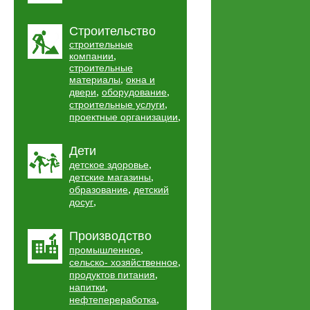
Строительство
строительные
,
компании
строительные
,
материалы
окна и
,
,
двери
оборудование
,
строительные услуги
,
проектные организации
Дети
,
детское здоровье
,
детские магазины
,
образование
детский
,
досуг
Производство
,
промышленное
,
сельско- хозяйственное
,
продуктов питания
,
напитки
,
нефтепереработка