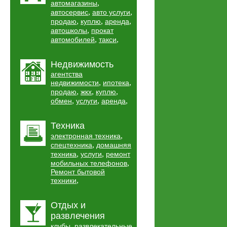
,
автомагазины
,
,
автосервис
авто услуги
,
,
,
продаю
куплю
аренда
,
автошколы
прокат
,
,
автомобилей
такси
Недвижимость
агентства
,
,
недвижимости
ипотека
,
,
,
продаю
жкх
куплю
,
,
,
обмен
услуги
аренда
Техника
,
электронная техника
,
спецтехника
домашняя
,
,
техника
услуги
ремонт
,
мобильных телефонов
Ремонт бытовой
,
техники
Отдых и
развлечения
,
клубы
развлекательные