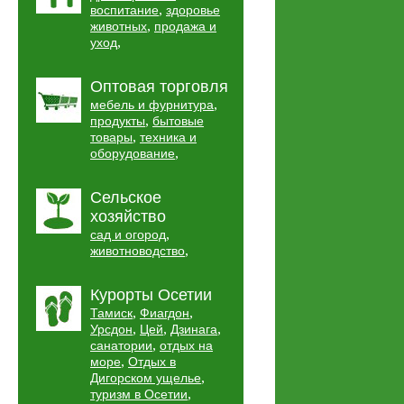
,
воспитание
здоровье
,
животных
продажа и
,
уход
Оптовая торговля
,
мебель и фурнитура
,
продукты
бытовые
,
товары
техника и
,
оборудование
Сельское
хозяйство
,
сад и огород
,
животноводство
Курорты Осетии
,
,
Тамиск
Фиагдон
,
,
,
Урсдон
Цей
Дзинага
,
санатории
отдых на
,
море
Отдых в
,
Дигорском ущелье
,
туризм в Осетии