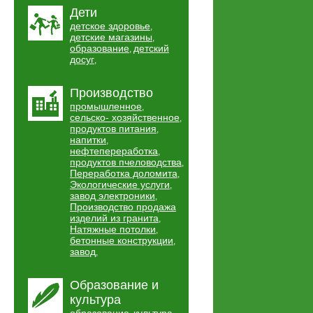
Дети
детское здоровье
,
детские магазины
,
образование
детский
,
досуг
,
Производство
промышленное
,
сельско- хозяйственное
,
продуктов питания
,
напитки
,
нефтепереработка
,
продуктов пчеловодства
,
Переработка доломита
,
Экологические услуги
,
завод электроники
,
Производство продажа
изделий из гранита
,
Натяжные потолки
,
бетонные конструкции
,
завод
,
Образование и
культура