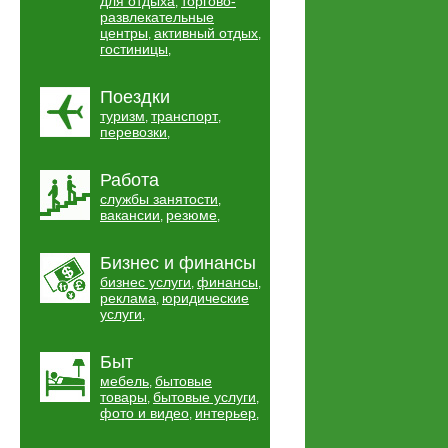
для отдыха
торгово-
,
развлекательные
центры
активный отдых
,
,
гостиницы
,
Поездки
туризм
транспорт
,
,
перевозки
,
Работа
службы занятости
,
вакансии
резюме
,
,
Бизнес и финансы
бизнес услуги
финансы
,
,
реклама
юридические
,
услуги
,
Быт
мебель
бытовые
,
товары
бытовые услуги
,
,
фото и видео
интерьер
,
,