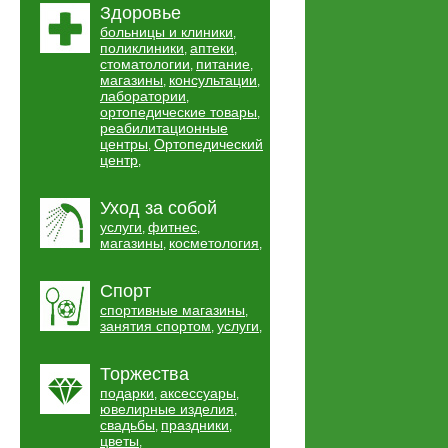
Здоровье
больницы и клиники
,
поликлиники
аптеки
,
,
стоматологии
питание
,
,
магазины
консультации
,
,
лаборатории
,
ортопедические товары
,
реабилитационные
центры
Ортопедический
,
центр
,
Уход за собой
услуги
фитнес
,
,
магазины
косметология
,
,
Спорт
спортивные магазины
,
занятия спортом
услуги
,
,
Торжества
подарки
аксессуары
,
,
ювелирные изделия
,
свадьбы
праздники
,
,
цветы
,