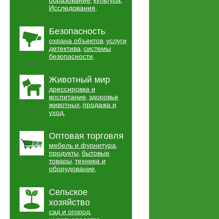
образование
культура
,
,
Исследования
,
Безопасность
охрана объектов
услуги
,
детектива
системы
,
безопасности
,
Животный мир
дрессировка и
воспитание
здоровье
,
животных
продажа и
,
уход
,
Оптовая торговля
мебель и фурнитура
,
продукты
бытовые
,
товары
техника и
,
оборудование
,
Сельское
хозяйство
сад и огород
,