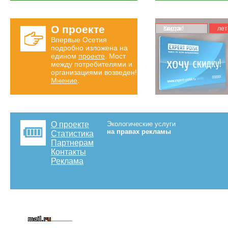
О проекте
Карта скидок!
лет
Впервые Осетия
подробно изложена на
едином
проекте
. Мост
между потребителями и
организациями возведен!
Мнение
.
О проекте
Экологические услуги
на правах рекламы
Статистика
Партнерам
Контакты
Реклама