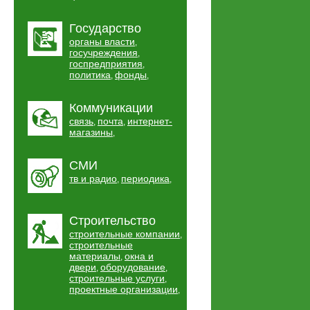
Государство
органы власти
,
госучреждения
,
госпредприятия
,
политика
фонды
,
,
Коммуникации
связь
почта
интернет-
,
,
магазины
,
СМИ
тв и радио
периодика
,
,
Строительство
строительные компании
,
строительные
материалы
окна и
,
двери
оборудование
,
,
строительные услуги
,
проектные организации
,