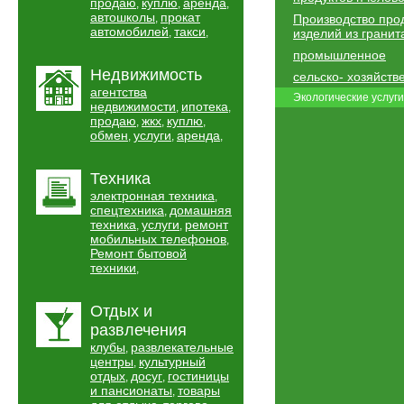
продаю
куплю
аренда
,
,
,
автошколы
прокат
,
Производство про
автомобилей
такси
,
,
изделий из гранит
промышленное
Недвижимость
сельско- хозяйств
агентства
Экологические услуги
недвижимости
ипотека
,
,
продаю
жкх
куплю
,
,
,
обмен
услуги
аренда
,
,
,
Техника
электронная техника
,
спецтехника
домашняя
,
техника
услуги
ремонт
,
,
мобильных телефонов
,
Ремонт бытовой
техники
,
Отдых и
развлечения
клубы
развлекательные
,
центры
культурный
,
отдых
досуг
гостиницы
,
,
и пансионаты
товары
,