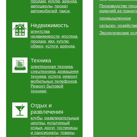
продаю
куплю
аренда
,
,
,
автошколы
прокат
Производство про
,
автомобилей
такси
изделий из гранит
,
,
промышленное
Недвижимость
сельско- хозяйств
агентства
Экологические усл
недвижимости
ипотека
,
,
продаю
жкх
куплю
,
,
,
обмен
услуги
аренда
,
,
,
Техника
электронная техника
,
спецтехника
домашняя
,
техника
услуги
ремонт
,
,
мобильных телефонов
,
Ремонт бытовой
техники
,
Отдых и
развлечения
клубы
развлекательные
,
центры
культурный
,
отдых
досуг
гостиницы
,
,
и пансионаты
товары
,