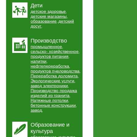
Дети
детское здоровье
,
детские магазины
,
образование
детский
,
досуг
,
Производство
промышленное
,
сельско- хозяйственное
,
продуктов питания
,
напитки
,
нефтепереработка
,
продуктов пчеловодства
,
Переработка доломита
,
Экологические услуги
,
завод электроники
,
Производство продажа
изделий из гранита
,
Натяжные потолки
,
бетонные конструкции
,
завод
,
Образование и
культура