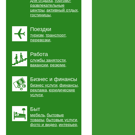
для отдыха
торгово-
,
развлекательные
центры
активный отдых
,
,
гостиницы
,
Поездки
туризм
транспорт
,
,
перевозки
,
Работа
службы занятости
,
вакансии
резюме
,
,
Бизнес и финансы
бизнес услуги
финансы
,
,
реклама
юридические
,
услуги
,
Быт
мебель
бытовые
,
товары
бытовые услуги
,
,
фото и видео
интерьер
,
,