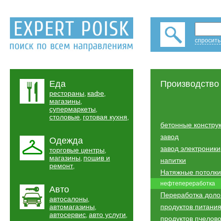
спросить
Еда
Производство
рестораны
кафе
,
,
магазины
,
супермаркеты
,
столовые
готовая кухня
,
,
бетонные констру
завод
Одежда
завод электроники
торговые центры
,
магазины
пошив и
,
напитки
ремонт
,
Натяжные потолки
нефтепереработка
Авто
Переработка дол
автосалоны
,
автомагазины
продуктов питани
,
автосервис
авто услуги
,
,
продуктов пчелов