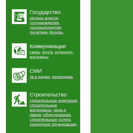
Государство
органы власти
,
госучреждения
,
госпредприятия
,
политика
фонды
,
,
Коммуникации
связь
почта
интернет-
,
,
магазины
,
СМИ
тв и радио
периодика
,
,
Строительство
строительные компании
,
строительные
материалы
окна и
,
двери
оборудование
,
,
строительные услуги
,
проектные организации
,