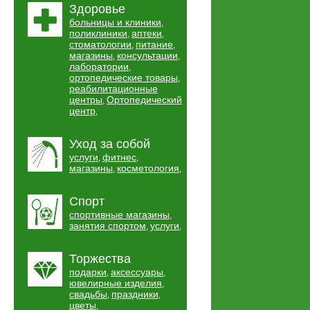
Здоровье
больницы и клиники
,
поликлиники
аптеки
,
,
стоматологии
питание
,
,
магазины
консультации
,
,
лаборатории
,
ортопедические товары
,
реабилитационные
центры
Ортопедический
,
центр
,
Уход за собой
услуги
фитнес
,
,
магазины
косметология
,
,
Спорт
спортивные магазины
,
занятия спортом
услуги
,
,
Торжества
подарки
аксессуары
,
,
ювелирные изделия
,
свадьбы
праздники
,
,
цветы
,