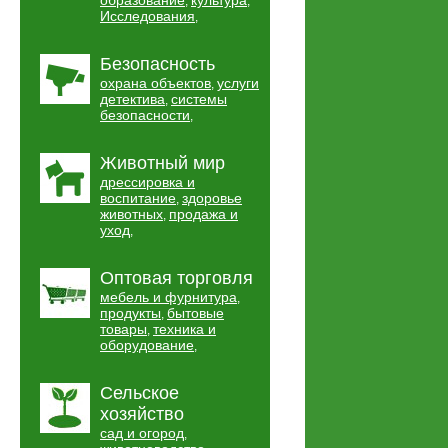
образование
культура
,
,
Исследования
,
Безопасность
охрана объектов
услуги
,
детектива
системы
,
безопасности
,
Животный мир
дрессировка и
воспитание
здоровье
,
животных
продажа и
,
уход
,
Оптовая торговля
мебель и фурнитура
,
продукты
бытовые
,
товары
техника и
,
оборудование
,
Сельское
хозяйство
сад и огород
,