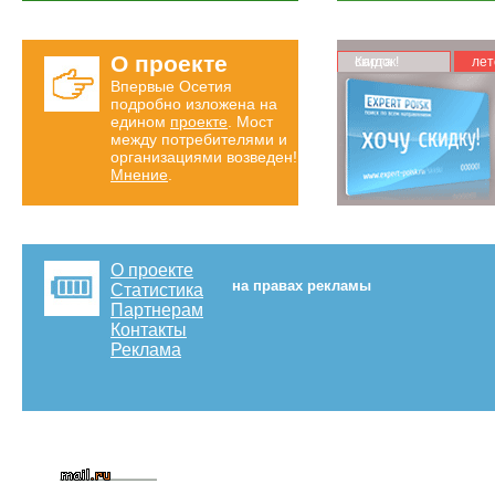
О проекте
Карта скидок!
лет
Впервые Осетия
подробно изложена на
едином
проекте
. Мост
между потребителями и
организациями возведен!
Мнение
.
О проекте
на правах рекламы
Статистика
Партнерам
Контакты
Реклама