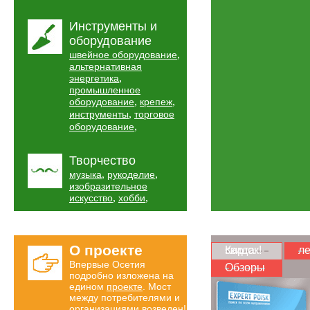
Инструменты и
оборудование
,
швейное оборудование
альтернативная
,
энергетика
промышленное
,
,
оборудование
крепеж
,
инструменты
торговое
,
оборудование
Творчество
,
,
музыка
рукоделие
изобразительное
,
,
искусство
хобби
О проекте
Карта скидок!
ле
Впервые Осетия
Обзоры
подробно изложена на
едином
проекте
. Мост
между потребителями и
организациями возведен!