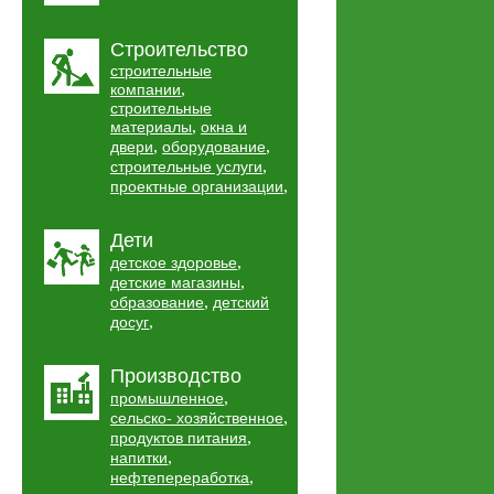
Строительство
строительные
,
компании
строительные
,
материалы
окна и
,
,
двери
оборудование
,
строительные услуги
,
проектные организации
Дети
,
детское здоровье
,
детские магазины
,
образование
детский
,
досуг
Производство
,
промышленное
,
сельско- хозяйственное
,
продуктов питания
,
напитки
,
нефтепереработка