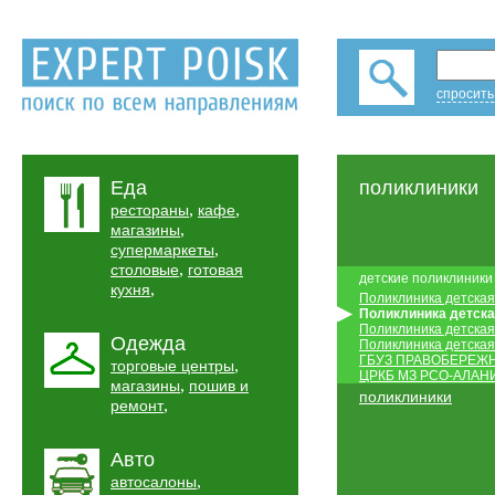
спросить
Еда
поликлиники
,
,
рестораны
кафе
,
магазины
,
супермаркеты
,
столовые
готовая
детские поликлиники
,
кухня
Поликлиника детска
Поликлиника детска
Поликлиника детска
Одежда
Поликлиника детска
ГБУЗ ПРАВОБЕРЕЖ
,
торговые центры
ЦРКБ МЗ РСО-АЛАН
,
магазины
пошив и
поликлиники
,
ремонт
Авто
,
автосалоны