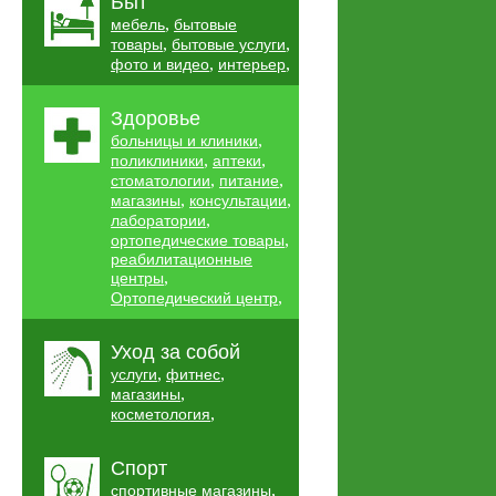
Быт
,
мебель
бытовые
,
,
товары
бытовые услуги
,
,
фото и видео
интерьер
Здоровье
,
больницы и клиники
,
,
поликлиники
аптеки
,
,
стоматологии
питание
,
,
магазины
консультации
,
лаборатории
,
ортопедические товары
реабилитационные
,
центры
,
Ортопедический центр
Уход за собой
,
,
услуги
фитнес
,
магазины
,
косметология
Спорт
,
спортивные магазины