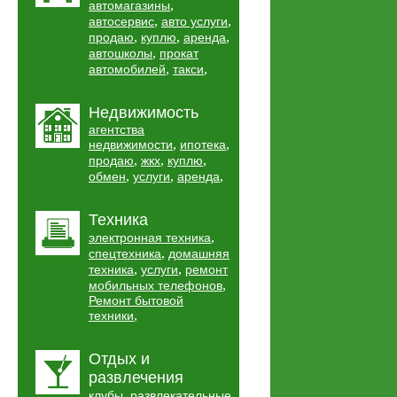
,
автомагазины
,
,
автосервис
авто услуги
,
,
,
продаю
куплю
аренда
,
автошколы
прокат
,
,
автомобилей
такси
Недвижимость
агентства
,
,
недвижимости
ипотека
,
,
,
продаю
жкх
куплю
,
,
,
обмен
услуги
аренда
Техника
,
электронная техника
,
спецтехника
домашняя
,
,
техника
услуги
ремонт
,
мобильных телефонов
Ремонт бытовой
,
техники
Отдых и
развлечения
,
клубы
развлекательные