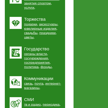
,
занятия спортом
,
услуги
Торжества
,
,
подарки
аксессуары
,
ювелирные изделия
,
,
свадьбы
праздники
,
цветы
Государство
,
органы власти
,
госучреждения
,
госпредприятия
,
,
политика
фонды
Коммуникации
,
,
связь
почта
интернет-
,
магазины
СМИ
,
,
тв и радио
периодика