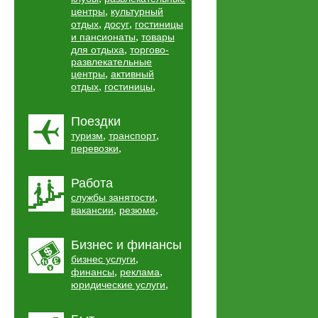
,
центры
культурный
,
,
отдых
досуг
гостиницы
,
и пансионаты
товары
,
для отдыха
торгово-
развлекательные
,
центры
активный
,
,
отдых
гостиницы
Поездки
,
,
туризм
транспорт
,
перевозки
Работа
,
службы занятости
,
,
вакансии
резюме
Бизнес и финансы
,
бизнес услуги
,
,
финансы
реклама
,
юридические услуги