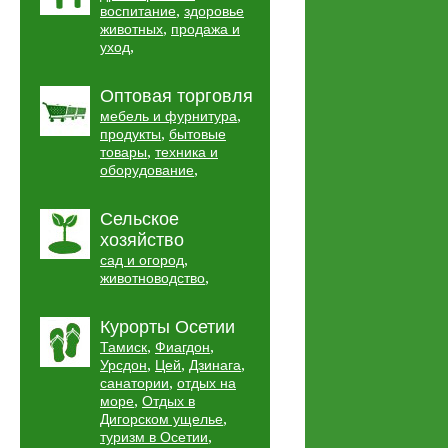
,
воспитание
здоровье
,
животных
продажа и
,
уход
Оптовая торговля
,
мебель и фурнитура
,
продукты
бытовые
,
товары
техника и
,
оборудование
Сельское
хозяйство
,
сад и огород
,
животноводство
Курорты Осетии
,
,
Тамиск
Фиагдон
,
,
,
Урсдон
Цей
Дзинага
,
санатории
отдых на
,
море
Отдых в
,
Дигорском ущелье
,
туризм в Осетии