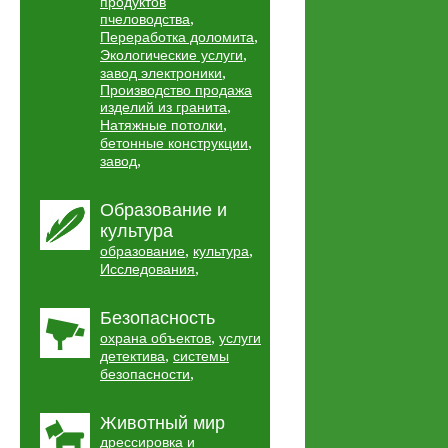
продуктов
,
пчеловодства
,
Переработка доломита
,
Экологические услуги
,
завод электроники
Производство продажа
,
изделий из гранита
,
Натяжные потолки
,
бетонные конструкции
,
завод
Образование и
культура
,
,
образование
культура
,
Исследования
Безопасность
,
охрана объектов
услуги
,
детектива
системы
,
безопасности
Животный мир
дрессировка и