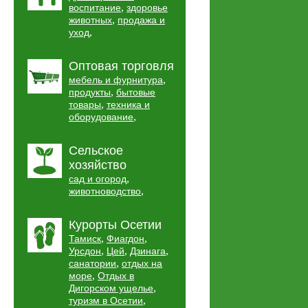
,
воспитание
здоровье
,
животных
продажа и
,
уход
Оптовая торговля
,
мебель и фурнитура
,
продукты
бытовые
,
товары
техника и
,
оборудование
Сельское
хозяйство
,
сад и огород
,
животноводство
Курорты Осетии
,
,
Тамиск
Фиагдон
,
,
,
Урсдон
Цей
Дзинага
,
санатории
отдых на
,
море
Отдых в
,
Дигорском ущелье
,
туризм в Осетии