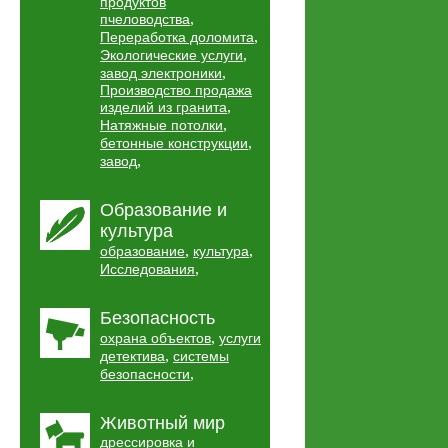
продуктов
,
пчеловодства
,
Переработка доломита
,
Экологические услуги
,
завод электроники
Производство продажа
,
изделий из гранита
,
Натяжные потолки
,
бетонные конструкции
,
завод
Образование и
культура
,
,
образование
культура
,
Исследования
Безопасность
,
охрана объектов
услуги
,
детектива
системы
,
безопасности
Животный мир
дрессировка и