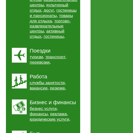
,
центры
культурный
,
,
отдых
досуг
гостиницы
,
и пансионаты
товары
,
для отдыха
торгово-
развлекательные
,
центры
активный
,
,
отдых
гостиницы
Поездки
,
,
туризм
транспорт
,
перевозки
Работа
,
службы занятости
,
,
вакансии
резюме
Бизнес и финансы
,
бизнес услуги
,
,
финансы
реклама
,
юридические услуги