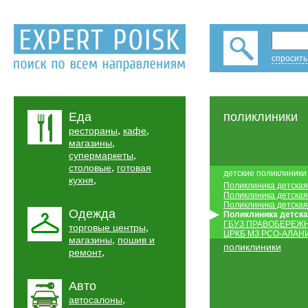
спросить
Еда
поликлиники
,
,
рестораны
кафе
,
магазины
,
супермаркеты
,
столовые
готовая
детские поликлиники
,
кухня
Поликлиника детска
Поликлиника детска
Поликлиника детска
Одежда
Поликлиника детска
ГБУЗ ПРАВОБЕРЕЖ
,
торговые центры
ЦРКБ МЗ РСО-АЛАН
,
магазины
пошив и
поликлиники
,
ремонт
Авто
,
автосалоны