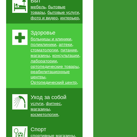
Быт
,
мебель
бытовые
,
,
товары
бытовые услуги
,
,
фото и видео
интерьер
Здоровье
,
больницы и клиники
,
,
поликлиники
аптеки
,
,
стоматологии
питание
,
,
магазины
консультации
,
лаборатории
,
ортопедические товары
реабилитационные
,
центры
,
Ортопедический центр
Уход за собой
,
,
услуги
фитнес
,
магазины
,
косметология
Спорт
,
спортивные магазины