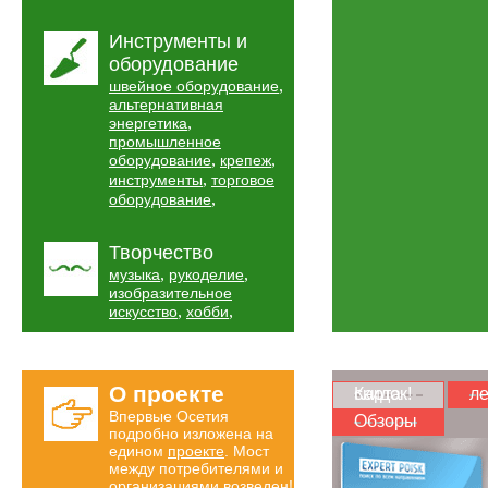
Инструменты и
оборудование
,
швейное оборудование
альтернативная
,
энергетика
промышленное
,
,
оборудование
крепеж
,
инструменты
торговое
,
оборудование
Творчество
,
,
музыка
рукоделие
изобразительное
,
,
искусство
хобби
О проекте
Карта скидок!
ле
Впервые Осетия
Обзоры
подробно изложена на
едином
проекте
. Мост
между потребителями и
организациями возведен!