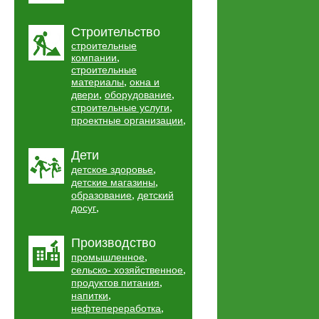
Строительство
строительные
,
компании
строительные
,
материалы
окна и
,
,
двери
оборудование
,
строительные услуги
,
проектные организации
Дети
,
детское здоровье
,
детские магазины
,
образование
детский
,
досуг
Производство
,
промышленное
,
сельско- хозяйственное
,
продуктов питания
,
напитки
,
нефтепереработка