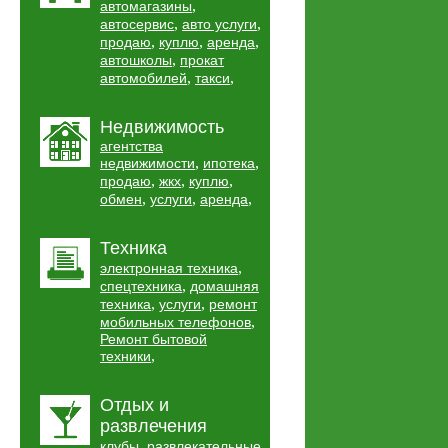
,
автомагазины
,
,
автосервис
авто услуги
,
,
,
продаю
куплю
аренда
,
автошколы
прокат
,
,
автомобилей
такси
Недвижимость
агентства
,
,
недвижимости
ипотека
,
,
,
продаю
жкх
куплю
,
,
,
обмен
услуги
аренда
Техника
,
электронная техника
,
спецтехника
домашняя
,
,
техника
услуги
ремонт
,
мобильных телефонов
Ремонт бытовой
,
техники
Отдых и
развлечения
,
клубы
развлекательные