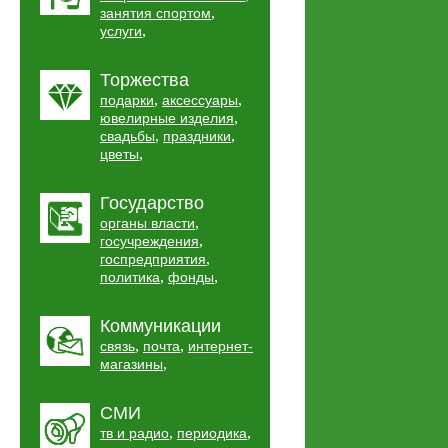
,
занятия спортом
,
услуги
Торжества
,
,
подарки
аксессуары
,
ювелирные изделия
,
,
свадьбы
праздники
,
цветы
Государство
,
органы власти
,
госучреждения
,
госпредприятия
,
,
политика
фонды
Коммуникации
,
,
связь
почта
интернет-
,
магазины
СМИ
,
,
тв и радио
периодика