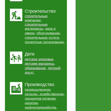
Строительство
строительные
,
компании
строительные
,
материалы
окна и
,
,
двери
оборудование
,
строительные услуги
,
проектные организации
Дети
,
детское здоровье
,
детские магазины
,
образование
детский
,
досуг
Производство
,
промышленное
,
сельско- хозяйственное
,
продуктов питания
,
напитки
,
нефтепереработка