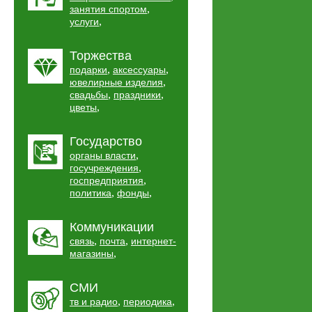
,
занятия спортом
,
услуги
Торжества
,
,
подарки
аксессуары
,
ювелирные изделия
,
,
свадьбы
праздники
,
цветы
Государство
,
органы власти
,
госучреждения
,
госпредприятия
,
,
политика
фонды
Коммуникации
,
,
связь
почта
интернет-
,
магазины
СМИ
,
,
тв и радио
периодика