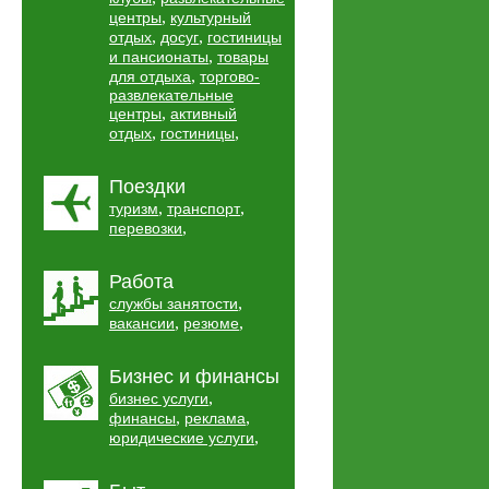
,
центры
культурный
,
,
отдых
досуг
гостиницы
,
и пансионаты
товары
,
для отдыха
торгово-
развлекательные
,
центры
активный
,
,
отдых
гостиницы
Поездки
,
,
туризм
транспорт
,
перевозки
Работа
,
службы занятости
,
,
вакансии
резюме
Бизнес и финансы
,
бизнес услуги
,
,
финансы
реклама
,
юридические услуги