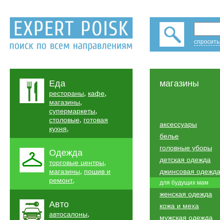
спросить
Еда
магазины
,
,
рестораны
кафе
,
магазины
,
супермаркеты
,
столовые
готовая
аксессуары
,
кухня
белье
головные уборы
Одежда
детская одежда
,
торговые центры
,
магазины
пошив и
джинсовая одежд
,
ремонт
для будущих мам
женская одежда
Авто
кожа и меха
,
автосалоны
мужская одежда