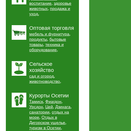
,
воспитание
здоровье
,
животных
продажа и
,
уход
Оптовая торговля
,
мебель и фурнитура
,
продукты
бытовые
,
товары
техника и
,
оборудование
Сельское
хозяйство
,
сад и огород
,
животноводство
Курорты Осетии
,
,
Тамиск
Фиагдон
,
,
,
Урсдон
Цей
Дзинага
,
санатории
отдых на
,
море
Отдых в
,
Дигорском ущелье
,
туризм в Осетии