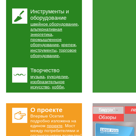
Инструменты и
оборудование
,
швейное оборудование
альтернативная
,
энергетика
промышленное
,
,
оборудование
крепеж
,
инструменты
торговое
,
оборудование
Творчество
,
,
музыка
рукоделие
изобразительное
,
,
искусство
хобби
О проекте
Карта скидок!
ле
Впервые Осетия
Обзоры
подробно изложена на
едином
проекте
. Мост
между потребителями и
организациями возведен!