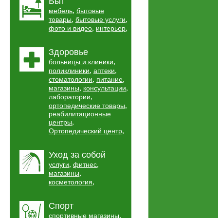
Быт
,
мебель
бытовые
,
,
товары
бытовые услуги
,
,
фото и видео
интерьер
Здоровье
,
больницы и клиники
,
,
поликлиники
аптеки
,
,
стоматологии
питание
,
,
магазины
консультации
,
лаборатории
,
ортопедические товары
реабилитационные
,
центры
,
Ортопедический центр
Уход за собой
,
,
услуги
фитнес
,
магазины
,
косметология
Спорт
,
спортивные магазины