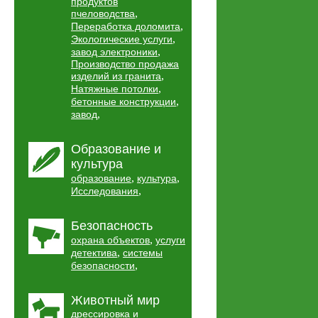
продуктов
,
пчеловодства
,
Переработка доломита
,
Экологические услуги
,
завод электроники
Производство продажа
,
изделий из гранита
,
Натяжные потолки
,
бетонные конструкции
,
завод
Образование и
культура
,
,
образование
культура
,
Исследования
Безопасность
,
охрана объектов
услуги
,
детектива
системы
,
безопасности
Животный мир
дрессировка и