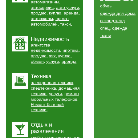
,
автомагазины
обувь
,
,
автосервис
авто услуги
,
,
,
продаю
куплю
аренда
одежда для дома
,
автошколы
прокат
секонд хенд
,
,
автомобилей
такси
спец. одежда
ткани
Недвижимость
агентства
,
,
недвижимости
ипотека
,
,
,
продаю
жкх
куплю
,
,
,
обмен
услуги
аренда
Техника
,
электронная техника
,
спецтехника
домашняя
,
,
техника
услуги
ремонт
,
мобильных телефонов
Ремонт бытовой
,
техники
Отдых и
развлечения
,
клубы
развлекательные