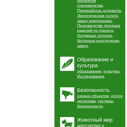
продуктов
,
пчеловодства
,
Переработка доломита
,
Экологические услуги
,
завод электроники
Производство продажа
,
изделий из гранита
,
Натяжные потолки
,
бетонные конструкции
,
завод
Образование и
культура
,
,
образование
культура
,
Исследования
Безопасность
,
охрана объектов
услуги
,
детектива
системы
,
безопасности
Животный мир
дрессировка и