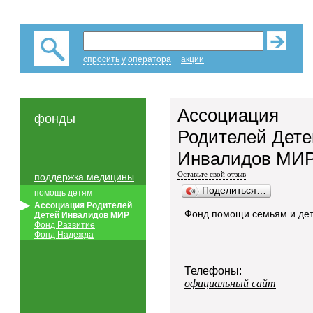
спросить у оператора
акции
Ассоциация
фонды
Родителей Дете
Инвалидов МИ
Оставьте свой отзыв
поддержка медицины
Поделиться…
помощь детям
Ассоциация Родителей
Фонд помощи семьям и де
Детей Инвалидов МИР
Фонд Развитие
Фонд Надежда
Телефоны:
официальный сайт