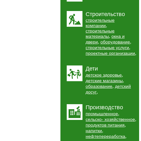
Строительство
строительные
,
компании
строительные
,
материалы
окна и
,
,
двери
оборудование
,
строительные услуги
,
проектные организации
Дети
,
детское здоровье
,
детские магазины
,
образование
детский
,
досуг
Производство
,
промышленное
,
сельско- хозяйственное
,
продуктов питания
,
напитки
,
нефтепереработка