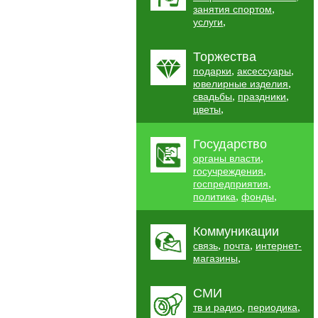
,
занятия спортом
,
услуги
Торжества
,
,
подарки
аксессуары
,
ювелирные изделия
,
,
свадьбы
праздники
,
цветы
Государство
,
органы власти
,
госучреждения
,
госпредприятия
,
,
политика
фонды
Коммуникации
,
,
связь
почта
интернет-
,
магазины
СМИ
,
,
тв и радио
периодика