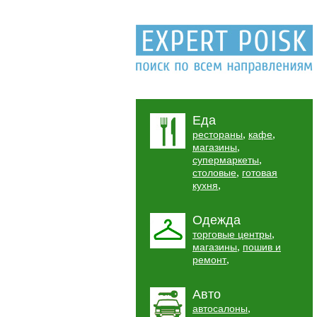
Еда
,
,
рестораны
кафе
,
магазины
,
супермаркеты
,
столовые
готовая
,
кухня
Одежда
,
торговые центры
,
магазины
пошив и
,
ремонт
Авто
,
автосалоны