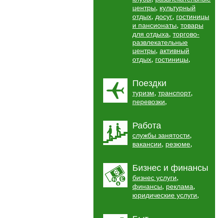
,
центры
культурный
,
,
отдых
досуг
гостиницы
,
и пансионаты
товары
,
для отдыха
торгово-
развлекательные
,
центры
активный
,
,
отдых
гостиницы
Поездки
,
,
туризм
транспорт
,
перевозки
Работа
,
службы занятости
,
,
вакансии
резюме
Бизнес и финансы
,
бизнес услуги
,
,
финансы
реклама
,
юридические услуги