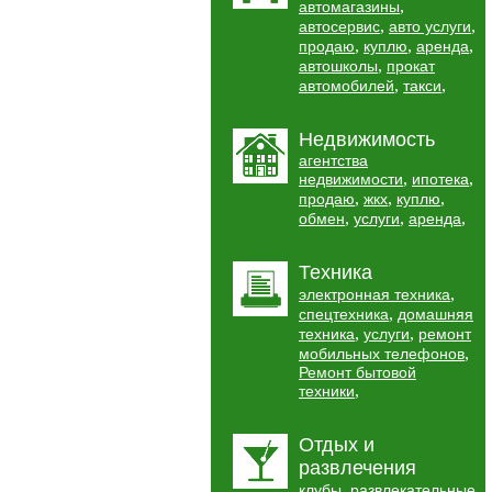
,
автомагазины
,
,
автосервис
авто услуги
,
,
,
продаю
куплю
аренда
,
автошколы
прокат
,
,
автомобилей
такси
Недвижимость
агентства
,
,
недвижимости
ипотека
,
,
,
продаю
жкх
куплю
,
,
,
обмен
услуги
аренда
Техника
,
электронная техника
,
спецтехника
домашняя
,
,
техника
услуги
ремонт
,
мобильных телефонов
Ремонт бытовой
,
техники
Отдых и
развлечения
,
клубы
развлекательные