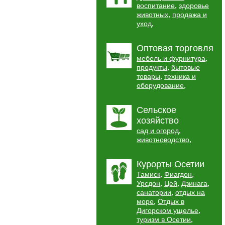
,
воспитание
здоровье
,
животных
продажа и
,
уход
Оптовая торговля
,
мебель и фурнитура
,
продукты
бытовые
,
товары
техника и
,
оборудование
Сельское
хозяйство
,
сад и огород
,
животноводство
Курорты Осетии
,
,
Тамиск
Фиагдон
,
,
,
Урсдон
Цей
Дзинага
,
санатории
отдых на
,
море
Отдых в
,
Дигорском ущелье
,
туризм в Осетии