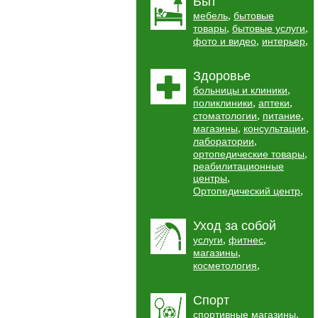
Быт
,
мебель
бытовые
,
,
товары
бытовые услуги
,
,
фото и видео
интерьер
Здоровье
,
больницы и клиники
,
,
поликлиники
аптеки
,
,
стоматологии
питание
,
,
магазины
консультации
,
лаборатории
,
ортопедические товары
реабилитационные
,
центры
,
Ортопедический центр
Уход за собой
,
,
услуги
фитнес
,
магазины
,
косметология
Спорт
,
спортивные магазины