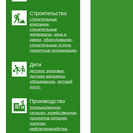
Строительство
строительные
,
компании
строительные
,
материалы
окна и
,
,
двери
оборудование
,
строительные услуги
,
проектные организации
Дети
,
детское здоровье
,
детские магазины
,
образование
детский
,
досуг
Производство
,
промышленное
,
сельско- хозяйственное
,
продуктов питания
,
напитки
,
нефтепереработка