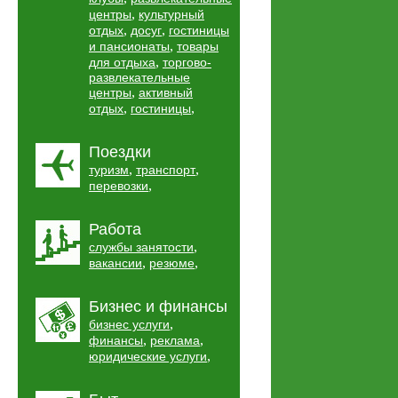
,
центры
культурный
,
,
отдых
досуг
гостиницы
,
и пансионаты
товары
,
для отдыха
торгово-
развлекательные
,
центры
активный
,
,
отдых
гостиницы
Поездки
,
,
туризм
транспорт
,
перевозки
Работа
,
службы занятости
,
,
вакансии
резюме
Бизнес и финансы
,
бизнес услуги
,
,
финансы
реклама
,
юридические услуги