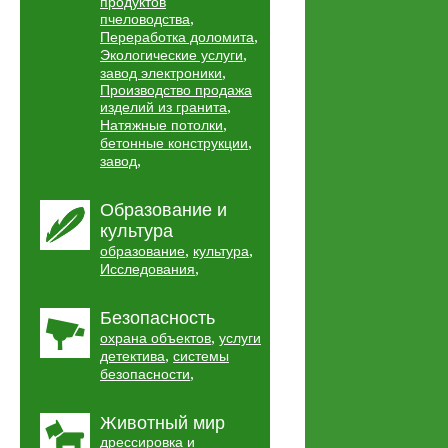
продуктов
,
пчеловодства
,
Переработка доломита
,
Экологические услуги
,
завод электроники
Производство продажа
,
изделий из гранита
,
Натяжные потолки
,
бетонные конструкции
,
завод
Образование и
культура
,
,
образование
культура
,
Исследования
Безопасность
,
охрана объектов
услуги
,
детектива
системы
,
безопасности
Животный мир
дрессировка и