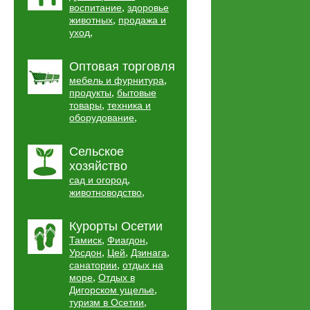
,
воспитание
здоровье
,
животных
продажа и
,
уход
Оптовая торговля
,
мебель и фурнитура
,
продукты
бытовые
,
товары
техника и
,
оборудование
Сельское
хозяйство
,
сад и огород
,
животноводство
Курорты Осетии
,
,
Тамиск
Фиагдон
,
,
,
Урсдон
Цей
Дзинага
,
санатории
отдых на
,
море
Отдых в
,
Дигорском ущелье
,
туризм в Осетии