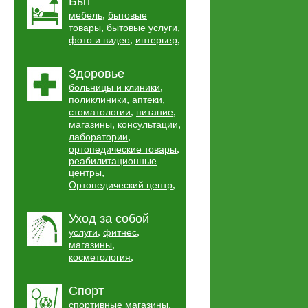
Быт
,
мебель
бытовые
,
,
товары
бытовые услуги
,
,
фото и видео
интерьер
Здоровье
,
больницы и клиники
,
,
поликлиники
аптеки
,
,
стоматологии
питание
,
,
магазины
консультации
,
лаборатории
,
ортопедические товары
реабилитационные
,
центры
,
Ортопедический центр
Уход за собой
,
,
услуги
фитнес
,
магазины
,
косметология
Спорт
,
спортивные магазины