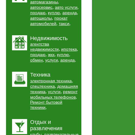
,
автомагазины
,
,
автосервис
авто услуги
,
,
,
продаю
куплю
аренда
,
автошколы
прокат
,
,
автомобилей
такси
Недвижимость
агентства
,
,
недвижимости
ипотека
,
,
,
продаю
жкх
куплю
,
,
,
обмен
услуги
аренда
Техника
,
электронная техника
,
спецтехника
домашняя
,
,
техника
услуги
ремонт
,
мобильных телефонов
Ремонт бытовой
,
техники
Отдых и
развлечения
,
клубы
развлекательные