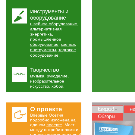
Инструменты и
оборудование
,
швейное оборудование
альтернативная
,
энергетика
промышленное
,
,
оборудование
крепеж
,
инструменты
торговое
,
оборудование
Творчество
,
,
музыка
рукоделие
изобразительное
,
,
искусство
хобби
О проекте
Карта скидок!
ле
Впервые Осетия
Обзоры
подробно изложена на
едином
проекте
. Мост
между потребителями и
организациями возведен!