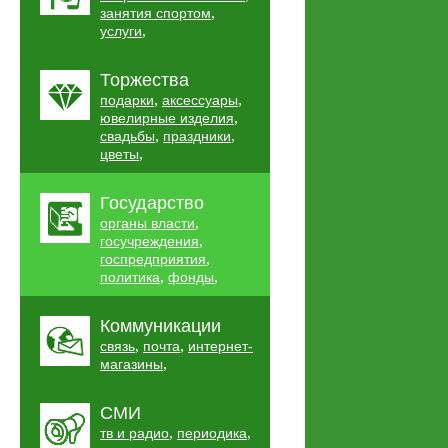
,
занятия спортом
,
услуги
Торжества
,
,
подарки
аксессуары
,
ювелирные изделия
,
,
свадьбы
праздники
,
цветы
Государство
,
органы власти
,
госучреждения
,
госпредприятия
,
,
политика
фонды
Коммуникации
,
,
связь
почта
интернет-
,
магазины
СМИ
,
,
тв и радио
периодика