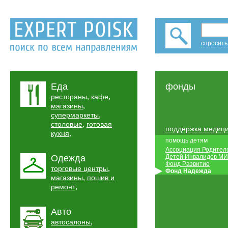
спросить
Еда
фонды
,
,
рестораны
кафе
,
магазины
,
супермаркеты
,
столовые
готовая
поддержка медиц
,
кухня
помощь детям
Ассоциация Родител
Одежда
Детей Инвалидов М
Фонд Развитие
,
торговые центры
Фонд Надежда
,
магазины
пошив и
,
ремонт
Авто
,
автосалоны