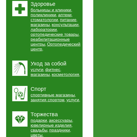
Здоровье
больницы и клиники
,
поликлиники
аптеки
,
,
стоматологии
питание
,
,
магазины
консультации
,
,
лаборатории
,
ортопедические товары
,
реабилитационные
центры
Ортопедический
,
центр
,
Уход за собой
услуги
фитнес
,
,
магазины
косметология
,
,
Спорт
спортивные магазины
,
занятия спортом
услуги
,
,
Торжества
подарки
аксессуары
,
,
ювелирные изделия
,
свадьбы
праздники
,
,
цветы
,