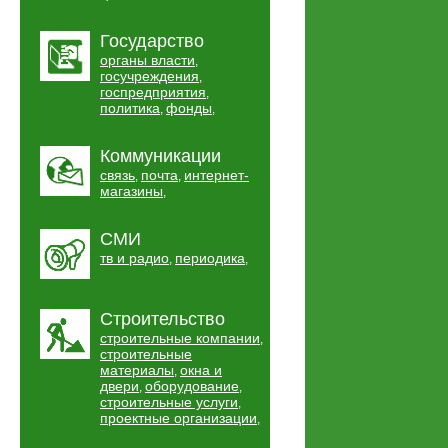
Государство
органы власти
,
госучреждения
,
госпредприятия
,
политика
фонды
,
,
Коммуникации
связь
почта
интернет-
,
,
магазины
,
СМИ
тв и радио
периодика
,
,
Строительство
строительные компании
,
строительные
материалы
окна и
,
двери
оборудование
,
,
строительные услуги
,
проектные организации
,