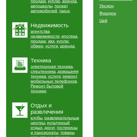
продаю
куплю
аренда
,
,
,
автошколы
прокат
Урсдон
,
автомобилей
такси
,
,
Фиагдон
Цей
Недвижимость
агентства
недвижимости
ипотека
,
,
продаю
жкх
куплю
,
,
,
обмен
услуги
аренда
,
,
,
Техника
электронная техника
,
спецтехника
домашняя
,
техника
услуги
ремонт
,
,
мобильных телефонов
,
Ремонт бытовой
техники
,
Отдых и
развлечения
клубы
развлекательные
,
центры
культурный
,
отдых
досуг
гостиницы
,
,
и пансионаты
товары
,