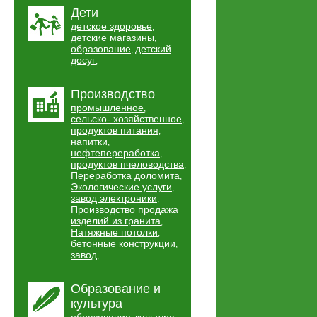
Дети
детское здоровье
,
детские магазины
,
образование
детский
,
досуг
,
Производство
промышленное
,
сельско- хозяйственное
,
продуктов питания
,
напитки
,
нефтепереработка
,
продуктов пчеловодства
,
Переработка доломита
,
Экологические услуги
,
завод электроники
,
Производство продажа
изделий из гранита
,
Натяжные потолки
,
бетонные конструкции
,
завод
,
Образование и
культура