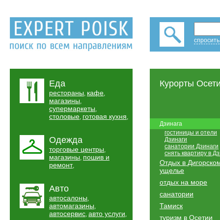
спросить
Еда
Курорты Осет
рестораны
кафе
,
,
магазины
,
супермаркеты
,
столовые
готовая кухня
,
,
Дзинага
гостиницы и отели
Одежда
Дзинаги
санатории Дзинаги
торговые центры
,
снять квартиру в Д
магазины
пошив и
,
Отдых в Дигорско
ремонт
,
ущелье
отдых на море
Авто
санатории
автосалоны
,
автомагазины
Тамиск
,
автосервис
авто услуги
,
,
туризм в Осетии