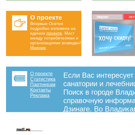
О проекте
Карта скидок!
лет
Впервые Осетия
подробно изложена на
едином
проекте
. Мост
между потребителями и
организациями возведен!
Мнение
.
О проекте
Если Вас интересует
Статистика
санатории и лечебниц
Партнерам
Контакты
Поиск в городе Влад
Реклама
справочную информац
Дзинаге. Во Владика
туристов в Дзинагу и
портале "Эксперт По
путешественника.