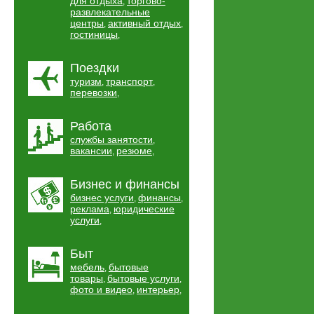
для отдыха
торгово-
,
развлекательные
центры
активный отдых
,
,
гостиницы
,
Поездки
туризм
транспорт
,
,
перевозки
,
Работа
службы занятости
,
вакансии
резюме
,
,
Бизнес и финансы
бизнес услуги
финансы
,
,
реклама
юридические
,
услуги
,
Быт
мебель
бытовые
,
товары
бытовые услуги
,
,
фото и видео
интерьер
,
,