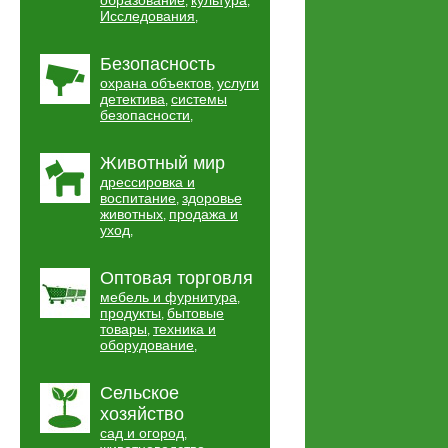
образование
культура
,
,
Исследования
,
Безопасность
охрана объектов
услуги
,
детектива
системы
,
безопасности
,
Животный мир
дрессировка и
воспитание
здоровье
,
животных
продажа и
,
уход
,
Оптовая торговля
мебель и фурнитура
,
продукты
бытовые
,
товары
техника и
,
оборудование
,
Сельское
хозяйство
сад и огород
,