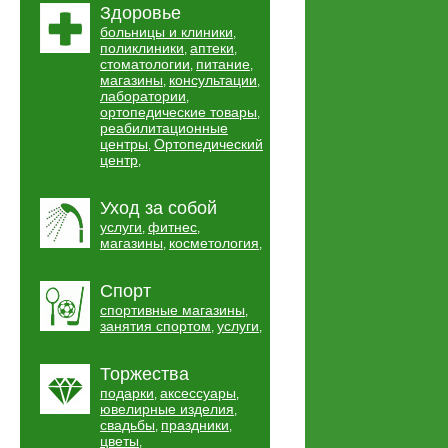
Здоровье
больницы и клиники
,
поликлиники
аптеки
,
,
стоматологии
питание
,
,
магазины
консультации
,
,
лаборатории
,
ортопедические товары
,
реабилитационные
центры
Ортопедический
,
центр
,
Уход за собой
услуги
фитнес
,
,
магазины
косметология
,
,
Спорт
спортивные магазины
,
занятия спортом
услуги
,
,
Торжества
подарки
аксессуары
,
,
ювелирные изделия
,
свадьбы
праздники
,
,
цветы
,