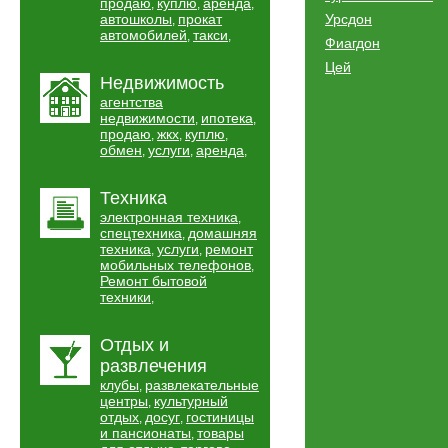
продаю
куплю
аренда
,
,
,
автошколы
прокат
Урсдон
,
автомобилей
такси
,
,
Фиагдон
Цей
Недвижимость
агентства
недвижимости
ипотека
,
,
продаю
жкх
куплю
,
,
,
обмен
услуги
аренда
,
,
,
Техника
электронная техника
,
спецтехника
домашняя
,
техника
услуги
ремонт
,
,
мобильных телефонов
,
Ремонт бытовой
техники
,
Отдых и
развлечения
клубы
развлекательные
,
центры
культурный
,
отдых
досуг
гостиницы
,
,
и пансионаты
товары
,