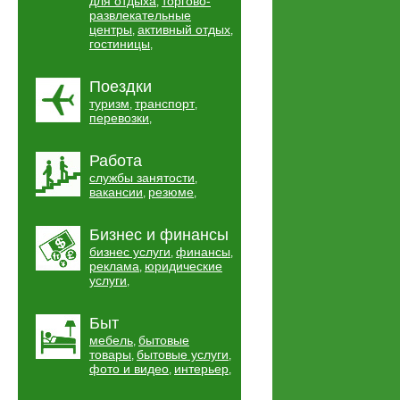
для отдыха
торгово-
,
развлекательные
центры
активный отдых
,
,
гостиницы
,
Поездки
туризм
транспорт
,
,
перевозки
,
Работа
службы занятости
,
вакансии
резюме
,
,
Бизнес и финансы
бизнес услуги
финансы
,
,
реклама
юридические
,
услуги
,
Быт
мебель
бытовые
,
товары
бытовые услуги
,
,
фото и видео
интерьер
,
,