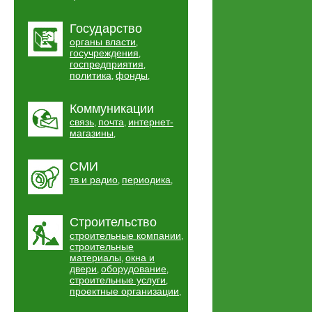
Государство
органы власти
,
госучреждения
,
госпредприятия
,
политика
фонды
,
,
Коммуникации
связь
почта
интернет-
,
,
магазины
,
СМИ
тв и радио
периодика
,
,
Строительство
строительные компании
,
строительные
материалы
окна и
,
двери
оборудование
,
,
строительные услуги
,
проектные организации
,