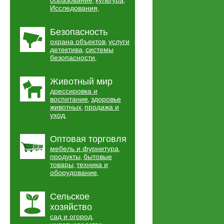
образование
культура
,
,
Исследования
,
Безопасность
охрана объектов
услуги
,
детектива
системы
,
безопасности
,
Животный мир
дрессировка и
воспитание
здоровье
,
животных
продажа и
,
уход
,
Оптовая торговля
мебель и фурнитура
,
продукты
бытовые
,
товары
техника и
,
оборудование
,
Сельское
хозяйство
сад и огород
,