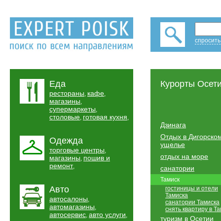
спросить
Еда
Курорты Осет
рестораны
кафе
,
,
магазины
,
супермаркеты
,
столовые
готовая кухня
,
,
Дзинага
Отдых в Дигорско
Одежда
ущелье
торговые центры
,
отдых на море
магазины
пошив и
,
ремонт
,
санатории
Тамиск
Авто
гостиницы и отели
Тамиска
автосалоны
,
санатории Тамиска
автомагазины
,
снять квартиру в Т
автосервис
авто услуги
,
,
туризм в Осетии