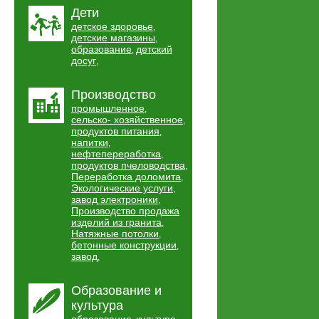
Дети
детское здоровье
,
детские магазины
,
образование
детский
,
досуг
,
Производство
промышленное
,
сельско- хозяйственное
,
продуктов питания
,
напитки
,
нефтепереработка
,
продуктов пчеловодства
,
Переработка доломита
,
Экологические услуги
,
завод электроники
,
Производство продажа
изделий из гранита
,
Натяжные потолки
,
бетонные конструкции
,
завод
,
Образование и
культура