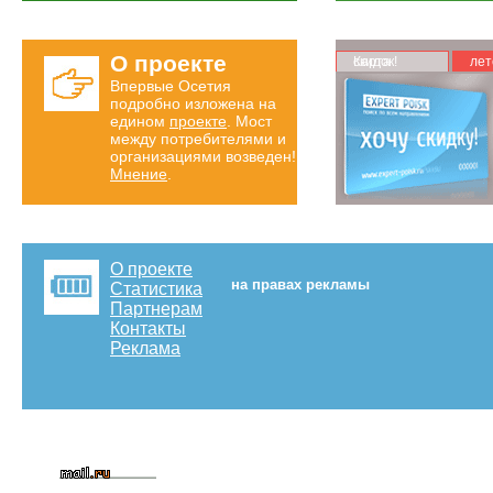
О проекте
Карта скидок!
лет
Впервые Осетия
подробно изложена на
едином
проекте
. Мост
между потребителями и
организациями возведен!
Мнение
.
О проекте
на правах рекламы
Статистика
Партнерам
Контакты
Реклама