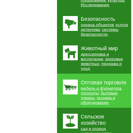
образование
культура
,
,
Исследования
,
Безопасность
охрана объектов
услуги
,
детектива
системы
,
безопасности
,
Животный мир
дрессировка и
воспитание
здоровье
,
животных
продажа и
,
уход
,
Оптовая торговля
мебель и фурнитура
,
продукты
бытовые
,
товары
техника и
,
оборудование
,
Сельское
хозяйство
сад и огород
,