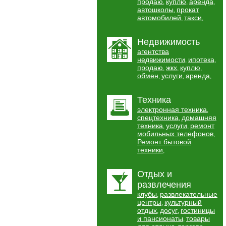
продаю
куплю
аренда
,
,
,
автошколы
прокат
,
автомобилей
такси
,
,
Недвижимость
агентства
недвижимости
ипотека
,
,
продаю
жкх
куплю
,
,
,
обмен
услуги
аренда
,
,
,
Техника
электронная техника
,
спецтехника
домашняя
,
техника
услуги
ремонт
,
,
мобильных телефонов
,
Ремонт бытовой
техники
,
Отдых и
развлечения
клубы
развлекательные
,
центры
культурный
,
отдых
досуг
гостиницы
,
,
и пансионаты
товары
,