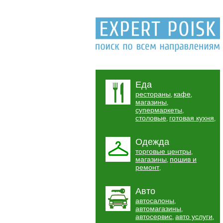
Еда
рестораны
кафе
,
,
магазины
,
супермаркеты
,
столовые
готовая кухня
,
,
Одежда
торговые центры
,
магазины
пошив и
,
ремонт
,
Авто
автосалоны
,
автомагазины
,
автосервис
авто услуги
,
,