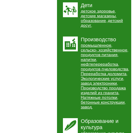
Дети
детское здоровье
,
детские магазины
,
образование
детский
,
досуг
,
Производство
промышленное
,
сельско- хозяйственное
,
продуктов питания
,
напитки
,
нефтепереработка
,
продуктов пчеловодства
,
Переработка доломита
,
Экологические услуги
,
завод электроники
,
Производство продажа
изделий из гранита
,
Натяжные потолки
,
бетонные конструкции
,
завод
,
Образование и
культура