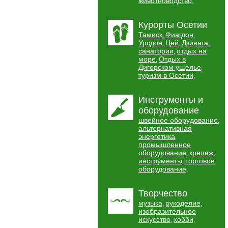
животноводство
,
Курорты Осетии
Тамиск
Фиагдон
,
,
Урсдон
Цей
Дзинага
,
,
,
санатории
отдых на
,
море
Отдых в
,
Дигорском ущелье
,
туризм в Осетии
,
Инструменты и
оборудование
швейное оборудование
,
альтернативная
энергетика
,
промышленное
оборудование
крепеж
,
,
инструменты
торговое
,
оборудование
,
Творчество
музыка
рукоделие
,
,
изобразительное
искусство
хобби
,
,