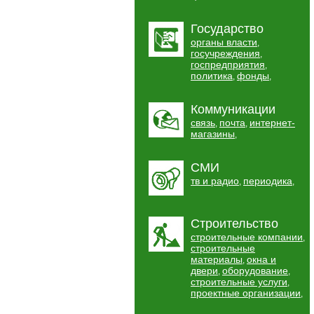
Государство
органы власти
,
госучреждения
,
госпредприятия
,
политика
фонды
,
,
Коммуникации
связь
почта
интернет-
,
,
магазины
,
СМИ
тв и радио
периодика
,
,
Строительство
строительные компании
,
строительные
материалы
окна и
,
двери
оборудование
,
,
строительные услуги
,
проектные организации
,