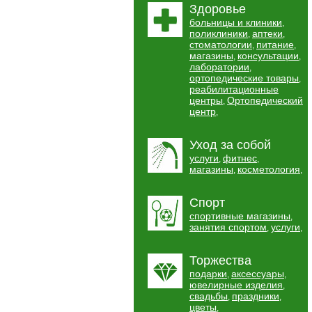
Здоровье
больницы и клиники
,
поликлиники
аптеки
,
,
стоматологии
питание
,
,
магазины
консультации
,
,
лаборатории
,
ортопедические товары
,
реабилитационные
центры
Ортопедический
,
центр
,
Уход за собой
услуги
фитнес
,
,
магазины
косметология
,
,
Спорт
спортивные магазины
,
занятия спортом
услуги
,
,
Торжества
подарки
аксессуары
,
,
ювелирные изделия
,
свадьбы
праздники
,
,
цветы
,