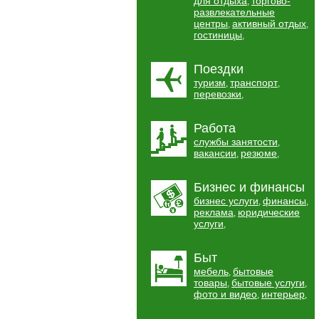
для отдыха
торгово-
,
развлекательные
центры
активный отдых
,
,
гостиницы
,
Поездки
туризм
транспорт
,
,
перевозки
,
Работа
службы занятости
,
вакансии
резюме
,
,
Бизнес и финансы
бизнес услуги
финансы
,
,
реклама
юридические
,
услуги
,
Быт
мебель
бытовые
,
товары
бытовые услуги
,
,
фото и видео
интерьер
,
,