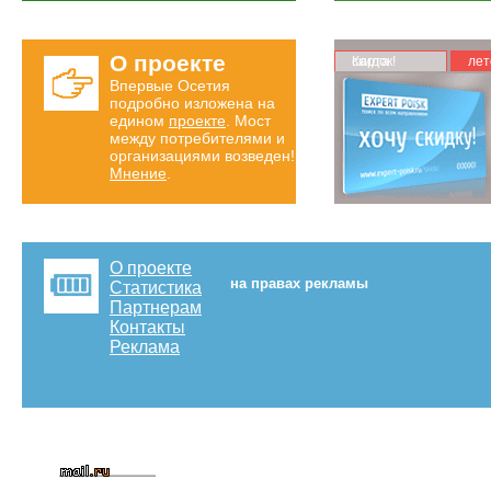
О проекте
Карта скидок!
лет
Впервые Осетия
подробно изложена на
едином
проекте
. Мост
между потребителями и
организациями возведен!
Мнение
.
О проекте
на правах рекламы
Статистика
Партнерам
Контакты
Реклама