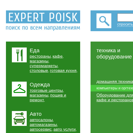
спросить
Еда
техника и
рестораны
кафе
оборудование
,
,
магазины
,
супермаркеты
,
столовые
готовая кухня
,
,
домашняя техник
Одежда
компьютеры и оргтех
торговые центры
,
магазины
пошив и
Оборудование дл
,
ремонт
кафе и ресторано
,
Авто
автосалоны
,
автомагазины
,
автосервис
авто услуги
,
,