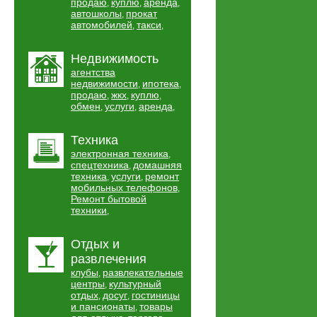
продаю
куплю
аренда
,
,
,
автошколы
прокат
,
автомобилей
такси
,
,
Недвижимость
агентства
недвижимости
ипотека
,
,
продаю
жкх
куплю
,
,
,
обмен
услуги
аренда
,
,
,
Техника
электронная техника
,
спецтехника
домашняя
,
техника
услуги
ремонт
,
,
мобильных телефонов
,
Ремонт бытовой
техники
,
Отдых и
развлечения
клубы
развлекательные
,
центры
культурный
,
отдых
досуг
гостиницы
,
,
и пансионаты
товары
,