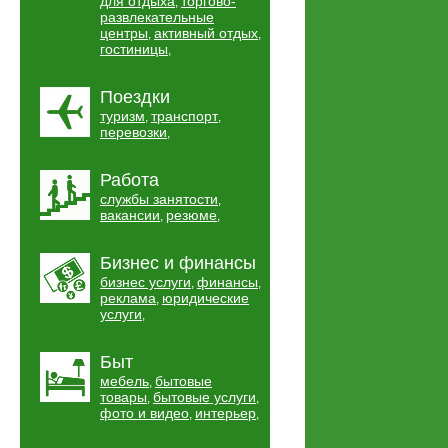
для отдыха
торгово-
,
развлекательные
центры
активный отдых
,
,
гостиницы
,
Поездки
туризм
транспорт
,
,
перевозки
,
Работа
службы занятости
,
вакансии
резюме
,
,
Бизнес и финансы
бизнес услуги
финансы
,
,
реклама
юридические
,
услуги
,
Быт
мебель
бытовые
,
товары
бытовые услуги
,
,
фото и видео
интерьер
,
,