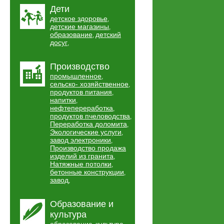
Дети
детское здоровье
,
детские магазины
,
образование
детский
,
досуг
,
Производство
промышленное
,
сельско- хозяйственное
,
продуктов питания
,
напитки
,
нефтепереработка
,
продуктов пчеловодства
,
Переработка доломита
,
Экологические услуги
,
завод электроники
,
Производство продажа
изделий из гранита
,
Натяжные потолки
,
бетонные конструкции
,
завод
,
Образование и
культура