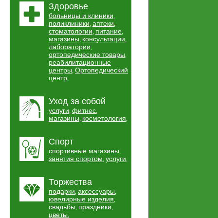
Здоровье
больницы и клиники
,
поликлиники
аптеки
,
,
стоматологии
питание
,
,
магазины
консультации
,
,
лаборатории
,
ортопедические товары
,
реабилитационные
центры
Ортопедический
,
центр
,
Уход за собой
услуги
фитнес
,
,
магазины
косметология
,
,
Спорт
спортивные магазины
,
занятия спортом
услуги
,
,
Торжества
подарки
аксессуары
,
,
ювелирные изделия
,
свадьбы
праздники
,
,
цветы
,