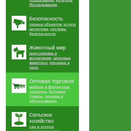
образование
культура
,
,
Исследования
,
Безопасность
охрана объектов
услуги
,
детектива
системы
,
безопасности
,
Животный мир
дрессировка и
воспитание
здоровье
,
животных
продажа и
,
уход
,
Оптовая торговля
мебель и фурнитура
,
продукты
бытовые
,
товары
техника и
,
оборудование
,
Сельское
хозяйство
сад и огород
,