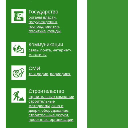
Государство
органы власти
,
госучреждения
,
госпредприятия
,
политика
фонды
,
,
Коммуникации
связь
почта
интернет-
,
,
магазины
,
СМИ
тв и радио
периодика
,
,
Строительство
строительные компании
,
строительные
материалы
окна и
,
двери
оборудование
,
,
строительные услуги
,
проектные организации
,