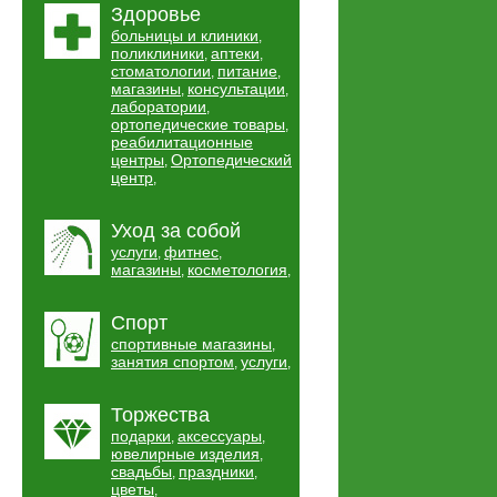
Здоровье
больницы и клиники
,
поликлиники
аптеки
,
,
стоматологии
питание
,
,
магазины
консультации
,
,
лаборатории
,
ортопедические товары
,
реабилитационные
центры
Ортопедический
,
центр
,
Уход за собой
услуги
фитнес
,
,
магазины
косметология
,
,
Спорт
спортивные магазины
,
занятия спортом
услуги
,
,
Торжества
подарки
аксессуары
,
,
ювелирные изделия
,
свадьбы
праздники
,
,
цветы
,