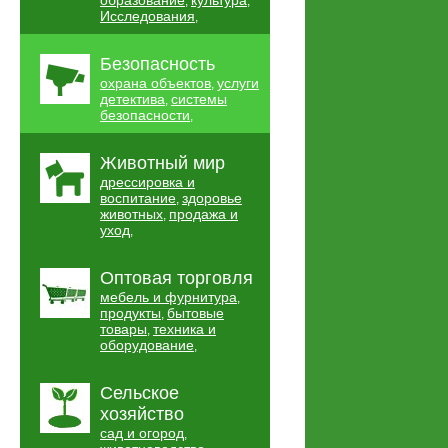
образование
культура
,
,
Исследования
,
Безопасность
охрана объектов
услуги
,
детектива
системы
,
безопасности
,
Животный мир
дрессировка и
воспитание
здоровье
,
животных
продажа и
,
уход
,
Оптовая торговля
мебель и фурнитура
,
продукты
бытовые
,
товары
техника и
,
оборудование
,
Сельское
хозяйство
сад и огород
,