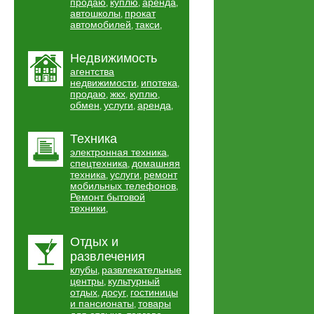
продаю
куплю
аренда
,
,
,
автошколы
прокат
,
автомобилей
такси
,
,
Недвижимость
агентства
недвижимости
ипотека
,
,
продаю
жкх
куплю
,
,
,
обмен
услуги
аренда
,
,
,
Техника
электронная техника
,
спецтехника
домашняя
,
техника
услуги
ремонт
,
,
мобильных телефонов
,
Ремонт бытовой
техники
,
Отдых и
развлечения
клубы
развлекательные
,
центры
культурный
,
отдых
досуг
гостиницы
,
,
и пансионаты
товары
,