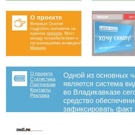
О проекте
Карта скидок!
лет
Впервые Осетия
подробно изложена на
едином
проекте
. Мост
между потребителями и
организациями возведен!
Мнение
.
О проекте
Одной из основных ч
Статистика
является система в
Партнерам
Контакты
во Владикавказе сег
Реклама
средство обеспечени
зафиксировать факт 
деяния, а так же да
работы сотрудников,
вашему вниманию фи