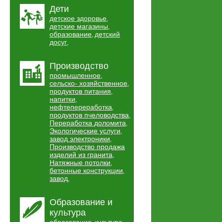
Дети
детское здоровье
,
детские магазины
,
образование
детский
,
досуг
,
Производство
промышленное
,
сельско- хозяйственное
,
продуктов питания
,
напитки
,
нефтепереработка
,
продуктов пчеловодства
,
Переработка доломита
,
Экологические услуги
,
завод электроники
,
Производство продажа
изделий из гранита
,
Натяжные потолки
,
бетонные конструкции
,
завод
,
Образование и
культура