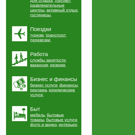
для отдыха
торгово-
,
развлекательные
центры
активный отдых
,
,
гостиницы
,
Поездки
туризм
транспорт
,
,
перевозки
,
Работа
службы занятости
,
вакансии
резюме
,
,
Бизнес и финансы
бизнес услуги
финансы
,
,
реклама
юридические
,
услуги
,
Быт
мебель
бытовые
,
товары
бытовые услуги
,
,
фото и видео
интерьер
,
,