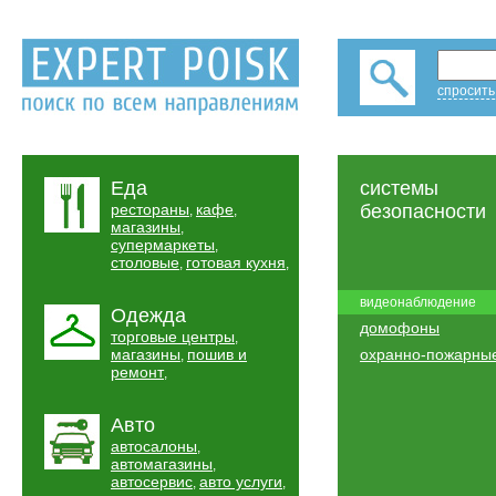
спросить
Еда
системы
рестораны
кафе
безопасности
,
,
магазины
,
супермаркеты
,
столовые
готовая кухня
,
,
видеонаблюдение
Одежда
домофоны
торговые центры
,
магазины
пошив и
охранно-пожарны
,
ремонт
,
Авто
автосалоны
,
автомагазины
,
автосервис
авто услуги
,
,