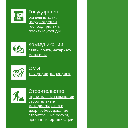
Государство
органы власти
,
госучреждения
,
госпредприятия
,
политика
фонды
,
,
Коммуникации
связь
почта
интернет-
,
,
магазины
,
СМИ
тв и радио
периодика
,
,
Строительство
строительные компании
,
строительные
материалы
окна и
,
двери
оборудование
,
,
строительные услуги
,
проектные организации
,