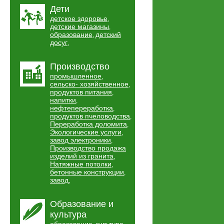
Дети
детское здоровье
,
детские магазины
,
образование
детский
,
досуг
,
Производство
промышленное
,
сельско- хозяйственное
,
продуктов питания
,
напитки
,
нефтепереработка
,
продуктов пчеловодства
,
Переработка доломита
,
Экологические услуги
,
завод электроники
,
Производство продажа
изделий из гранита
,
Натяжные потолки
,
бетонные конструкции
,
завод
,
Образование и
культура