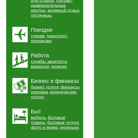
для отдыха
торгово-
,
развлекательные
центры
активный отдых
,
,
гостиницы
,
Поездки
туризм
транспорт
,
,
перевозки
,
Работа
службы занятости
,
вакансии
резюме
,
,
Бизнес и финансы
бизнес услуги
финансы
,
,
реклама
юридические
,
услуги
,
Быт
мебель
бытовые
,
товары
бытовые услуги
,
,
фото и видео
интерьер
,
,