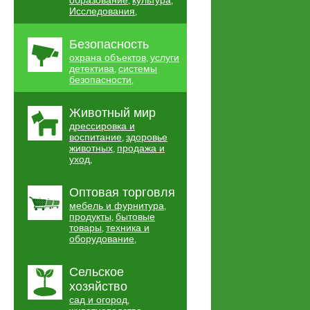
образование
культура
,
,
Исследования
,
Безопасность
охрана объектов
услуги
,
детектива
системы
,
безопасности
,
Животный мир
дрессировка и
воспитание
здоровье
,
животных
продажа и
,
уход
,
Оптовая торговля
мебель и фурнитура
,
продукты
бытовые
,
товары
техника и
,
оборудование
,
Сельское
хозяйство
сад и огород
,