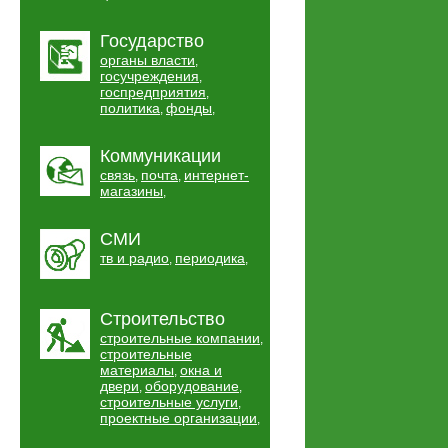
Государство
органы власти
,
госучреждения
,
госпредприятия
,
политика
фонды
,
,
Коммуникации
связь
почта
интернет-
,
,
магазины
,
СМИ
тв и радио
периодика
,
,
Строительство
строительные компании
,
строительные
материалы
окна и
,
двери
оборудование
,
,
строительные услуги
,
проектные организации
,