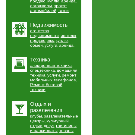
продаю
куплю
аренда
,
,
,
автошколы
прокат
,
автомобилей
такси
,
,
Недвижимость
агентства
недвижимости
ипотека
,
,
продаю
жкх
куплю
,
,
,
обмен
услуги
аренда
,
,
,
Техника
электронная техника
,
спецтехника
домашняя
,
техника
услуги
ремонт
,
,
мобильных телефонов
,
Ремонт бытовой
техники
,
Отдых и
развлечения
клубы
развлекательные
,
центры
культурный
,
отдых
досуг
гостиницы
,
,
и пансионаты
товары
,