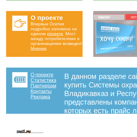
О проекте
Карта скидок!
лет
Впервые Осетия
подробно изложена на
едином
проекте
. Мост
между потребителями и
организациями возведен!
Мнение
.
О проекте
В данном разделе са
Статистика
купить Системы охра
Партнерам
Контакты
Владикавказ и Респу
Реклама
представлены компан
которых есть прайс 
сигнализации. Вы са
покупать товар.
на правах рекламы