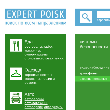
спросить
Еда
системы
рестораны
кафе
безопасности
,
,
магазины
,
супермаркеты
,
столовые
готовая кухня
,
,
видеонаблюдение
Одежда
домофоны
торговые центры
,
магазины
пошив и
,
охранно-пожарные
ремонт
,
Авто
автосалоны
,
автомагазины
,
автосервис
авто услуги
,
,