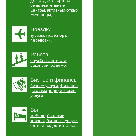
для отдыха
торгово-
,
развлекательные
центры
активный отдых
,
,
гостиницы
,
Поездки
туризм
транспорт
,
,
перевозки
,
Работа
службы занятости
,
вакансии
резюме
,
,
Бизнес и финансы
бизнес услуги
финансы
,
,
реклама
юридические
,
услуги
,
Быт
мебель
бытовые
,
товары
бытовые услуги
,
,
фото и видео
интерьер
,
,