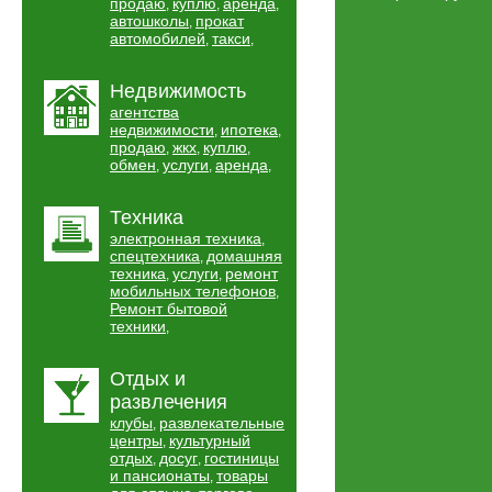
продаю
куплю
аренда
,
,
,
автошколы
прокат
,
автомобилей
такси
,
,
Недвижимость
агентства
недвижимости
ипотека
,
,
продаю
жкх
куплю
,
,
,
обмен
услуги
аренда
,
,
,
Техника
электронная техника
,
спецтехника
домашняя
,
техника
услуги
ремонт
,
,
мобильных телефонов
,
Ремонт бытовой
техники
,
Отдых и
развлечения
клубы
развлекательные
,
центры
культурный
,
отдых
досуг
гостиницы
,
,
и пансионаты
товары
,