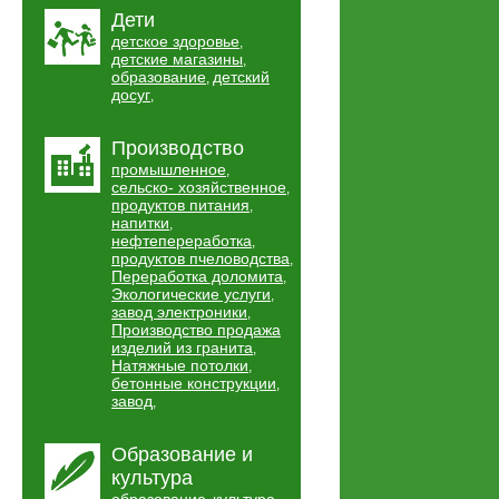
Дети
детское здоровье
,
детские магазины
,
образование
детский
,
досуг
,
Производство
промышленное
,
сельско- хозяйственное
,
продуктов питания
,
напитки
,
нефтепереработка
,
продуктов пчеловодства
,
Переработка доломита
,
Экологические услуги
,
завод электроники
,
Производство продажа
изделий из гранита
,
Натяжные потолки
,
бетонные конструкции
,
завод
,
Образование и
культура