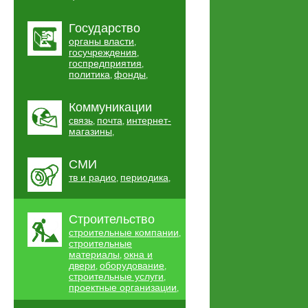
Государство
органы власти
,
госучреждения
,
госпредприятия
,
политика
фонды
,
,
Коммуникации
связь
почта
интернет-
,
,
магазины
,
СМИ
тв и радио
периодика
,
,
Строительство
строительные компании
,
строительные
материалы
окна и
,
двери
оборудование
,
,
строительные услуги
,
проектные организации
,