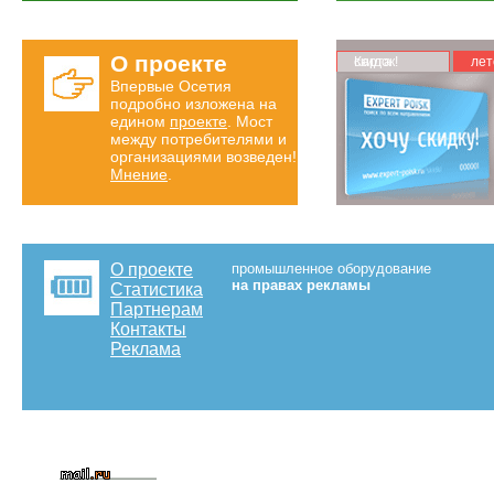
О проекте
Карта скидок!
лет
Впервые Осетия
подробно изложена на
едином
проекте
. Мост
между потребителями и
организациями возведен!
Мнение
.
О проекте
промышленное оборудование
на правах рекламы
Статистика
Партнерам
Контакты
Реклама