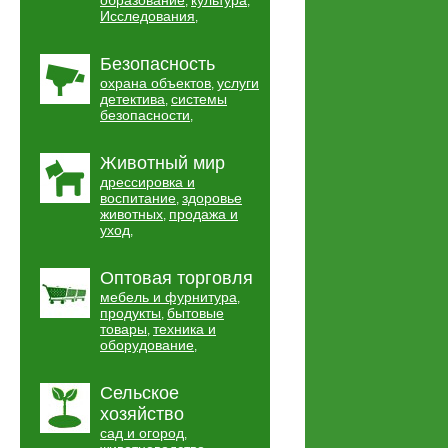
образование
культура
,
,
Исследования
,
Безопасность
охрана объектов
услуги
,
детектива
системы
,
безопасности
,
Животный мир
дрессировка и
воспитание
здоровье
,
животных
продажа и
,
уход
,
Оптовая торговля
мебель и фурнитура
,
продукты
бытовые
,
товары
техника и
,
оборудование
,
Сельское
хозяйство
сад и огород
,