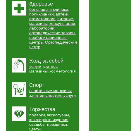
Здоровье
больницы и клиники
,
поликлиники
аптеки
,
,
стоматологии
питание
,
,
магазины
консультации
,
,
лаборатории
,
ортопедические товары
,
реабилитационные
центры
Ортопедический
,
центр
,
Уход за собой
услуги
фитнес
,
,
магазины
косметология
,
,
Спорт
спортивные магазины
,
занятия спортом
услуги
,
,
Торжества
подарки
аксессуары
,
,
ювелирные изделия
,
свадьбы
праздники
,
,
цветы
,