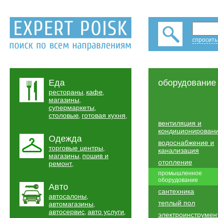
спросить
Еда
оборудование
рестораны
кафе
,
,
магазины
,
супермаркеты
,
столовые
готовая кухня
,
,
вентиляция и
кондиционирован
Одежда
водоснабжение и
торговые центры
,
канализация
магазины
пошив и
,
отопление
ремонт
,
промышленное
оборудование
Авто
сантехника
автосалоны
,
теплый пол
автомагазины
,
автосервис
авто услуги
,
,
электроинструмен