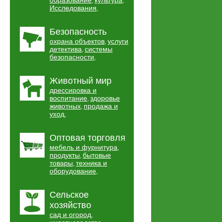
образование
культура
,
,
Исследования
,
Безопасность
охрана объектов
услуги
,
детектива
системы
,
безопасности
,
Животный мир
дрессировка и
воспитание
здоровье
,
животных
продажа и
,
уход
,
Оптовая торговля
мебель и фурнитура
,
продукты
бытовые
,
товары
техника и
,
оборудование
,
Сельское
хозяйство
сад и огород
,