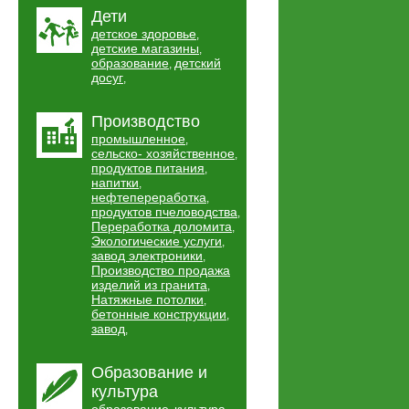
Дети
детское здоровье
,
детские магазины
,
образование
детский
,
досуг
,
Производство
промышленное
,
сельско- хозяйственное
,
продуктов питания
,
напитки
,
нефтепереработка
,
продуктов пчеловодства
,
Переработка доломита
,
Экологические услуги
,
завод электроники
,
Производство продажа
изделий из гранита
,
Натяжные потолки
,
бетонные конструкции
,
завод
,
Образование и
культура