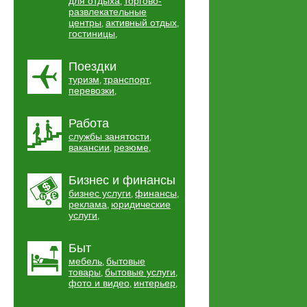
для отдыха
торгово-
,
развлекательные
центры
активный отдых
,
,
гостиницы
,
Поездки
туризм
транспорт
,
,
перевозки
,
Работа
службы занятости
,
вакансии
резюме
,
,
Бизнес и финансы
бизнес услуги
финансы
,
,
реклама
юридические
,
услуги
,
Быт
мебель
бытовые
,
товары
бытовые услуги
,
,
фото и видео
интерьер
,
,