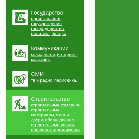
Государство
органы власти
,
госучреждения
,
госпредприятия
,
политика
фонды
,
,
Коммуникации
связь
почта
интернет-
,
,
магазины
,
СМИ
тв и радио
периодика
,
,
Строительство
строительные компании
,
строительные
материалы
окна и
,
двери
оборудование
,
,
строительные услуги
,
проектные организации
,