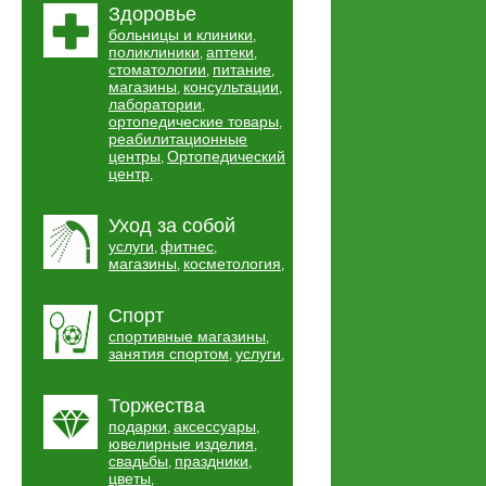
Здоровье
больницы и клиники
,
поликлиники
аптеки
,
,
стоматологии
питание
,
,
магазины
консультации
,
,
лаборатории
,
ортопедические товары
,
реабилитационные
центры
Ортопедический
,
центр
,
Уход за собой
услуги
фитнес
,
,
магазины
косметология
,
,
Спорт
спортивные магазины
,
занятия спортом
услуги
,
,
Торжества
подарки
аксессуары
,
,
ювелирные изделия
,
свадьбы
праздники
,
,
цветы
,