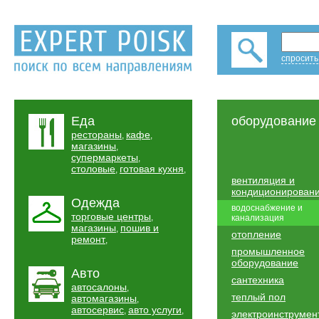
спросить
Еда
оборудование
рестораны
кафе
,
,
магазины
,
супермаркеты
,
столовые
готовая кухня
,
,
вентиляция и
кондиционирован
Одежда
водоснабжение и
торговые центры
,
канализация
магазины
пошив и
,
отопление
ремонт
,
промышленное
оборудование
Авто
сантехника
автосалоны
,
теплый пол
автомагазины
,
автосервис
авто услуги
,
,
электроинструмен