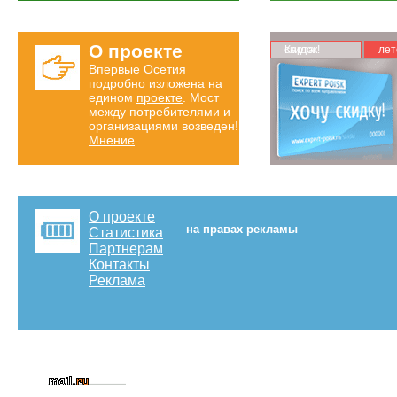
О проекте
Карта скидок!
лет
Впервые Осетия
подробно изложена на
едином
проекте
. Мост
между потребителями и
организациями возведен!
Мнение
.
О проекте
на правах рекламы
Статистика
Партнерам
Контакты
Реклама