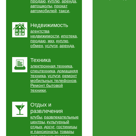
продаю
куплю
аренда
,
,
,
автошколы
прокат
,
автомобилей
такси
,
,
Недвижимость
агентства
недвижимости
ипотека
,
,
продаю
жкх
куплю
,
,
,
обмен
услуги
аренда
,
,
,
Техника
электронная техника
,
спецтехника
домашняя
,
техника
услуги
ремонт
,
,
мобильных телефонов
,
Ремонт бытовой
техники
,
Отдых и
развлечения
клубы
развлекательные
,
центры
культурный
,
отдых
досуг
гостиницы
,
,
и пансионаты
товары
,