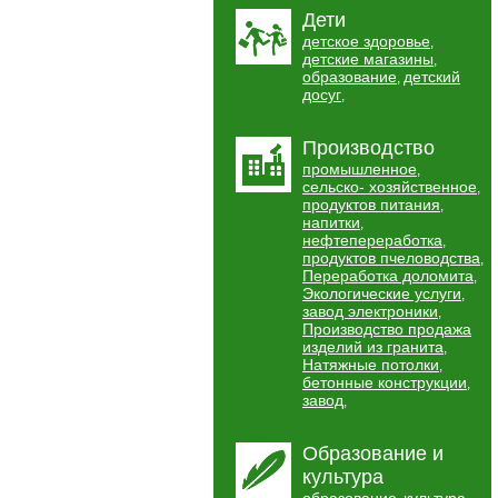
Дети
детское здоровье
,
детские магазины
,
образование
детский
,
досуг
,
Производство
промышленное
,
сельско- хозяйственное
,
продуктов питания
,
напитки
,
нефтепереработка
,
продуктов пчеловодства
,
Переработка доломита
,
Экологические услуги
,
завод электроники
,
Производство продажа
изделий из гранита
,
Натяжные потолки
,
бетонные конструкции
,
завод
,
Образование и
культура