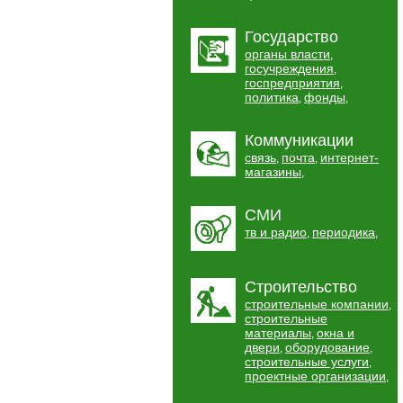
Государство
органы власти
,
госучреждения
,
госпредприятия
,
политика
фонды
,
,
Коммуникации
связь
почта
интернет-
,
,
магазины
,
СМИ
тв и радио
периодика
,
,
Строительство
строительные компании
,
строительные
материалы
окна и
,
двери
оборудование
,
,
строительные услуги
,
проектные организации
,