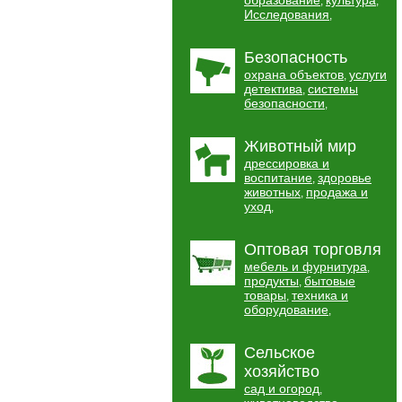
образование
культура
,
,
Исследования
,
Безопасность
охрана объектов
услуги
,
детектива
системы
,
безопасности
,
Животный мир
дрессировка и
воспитание
здоровье
,
животных
продажа и
,
уход
,
Оптовая торговля
мебель и фурнитура
,
продукты
бытовые
,
товары
техника и
,
оборудование
,
Сельское
хозяйство
сад и огород
,