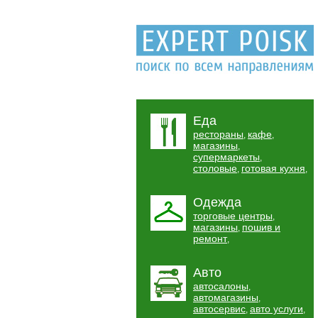
Еда
рестораны
кафе
,
,
магазины
,
супермаркеты
,
столовые
готовая кухня
,
,
Одежда
торговые центры
,
магазины
пошив и
,
ремонт
,
Авто
автосалоны
,
автомагазины
,
автосервис
авто услуги
,
,