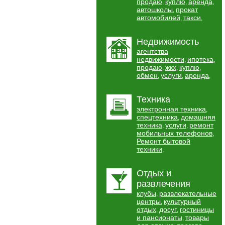
продаю
куплю
аренда
,
,
,
автошколы
прокат
,
автомобилей
такси
,
,
Недвижимость
агентства
недвижимости
ипотека
,
,
продаю
жкх
куплю
,
,
,
обмен
услуги
аренда
,
,
,
Техника
электронная техника
,
спецтехника
домашняя
,
техника
услуги
ремонт
,
,
мобильных телефонов
,
Ремонт бытовой
техники
,
Отдых и
развлечения
клубы
развлекательные
,
центры
культурный
,
отдых
досуг
гостиницы
,
,
и пансионаты
товары
,