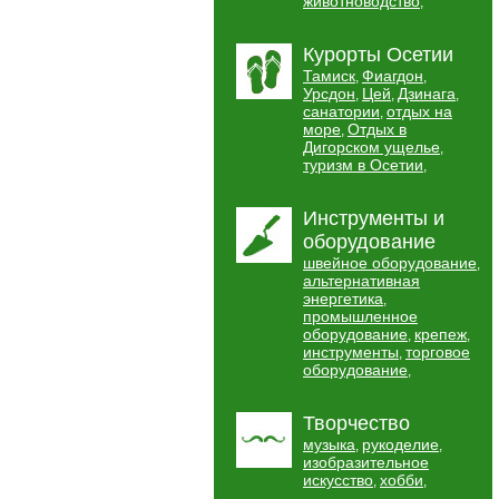
животноводство
,
Курорты Осетии
Тамиск
Фиагдон
,
,
Урсдон
Цей
Дзинага
,
,
,
санатории
отдых на
,
море
Отдых в
,
Дигорском ущелье
,
туризм в Осетии
,
Инструменты и
оборудование
швейное оборудование
,
альтернативная
энергетика
,
промышленное
оборудование
крепеж
,
,
инструменты
торговое
,
оборудование
,
Творчество
музыка
рукоделие
,
,
изобразительное
искусство
хобби
,
,