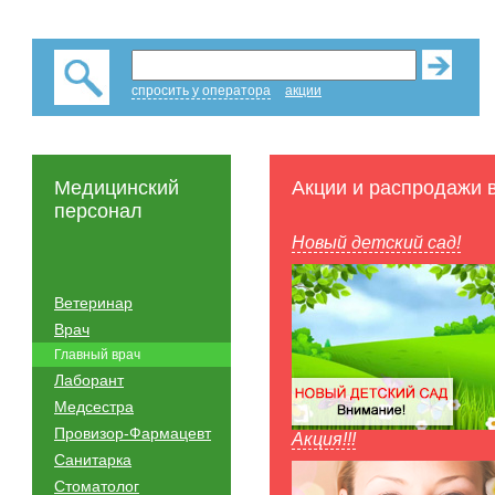
спросить у оператора
акции
Медицинский
Акции и распродажи 
персонал
Новый детский сад!
Ветеринар
Врач
Главный врач
Лаборант
Медсестра
Провизор-Фармацевт
Акция!!!
Санитарка
Стоматолог