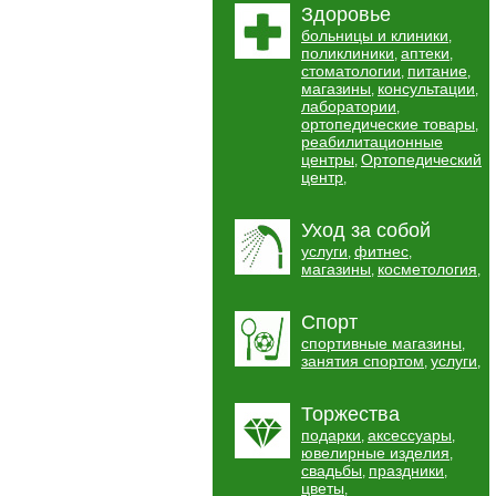
Здоровье
больницы и клиники
,
поликлиники
аптеки
,
,
стоматологии
питание
,
,
магазины
консультации
,
,
лаборатории
,
ортопедические товары
,
реабилитационные
центры
Ортопедический
,
центр
,
Уход за собой
услуги
фитнес
,
,
магазины
косметология
,
,
Спорт
спортивные магазины
,
занятия спортом
услуги
,
,
Торжества
подарки
аксессуары
,
,
ювелирные изделия
,
свадьбы
праздники
,
,
цветы
,