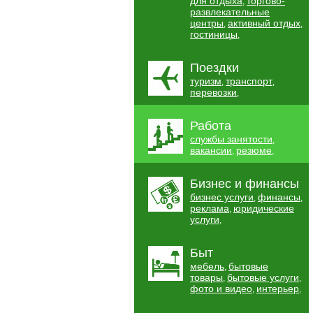
для отдыха
торгово-
,
развлекательные
центры
активный отдых
,
,
гостиницы
,
Поездки
туризм
транспорт
,
,
перевозки
,
Работа
службы занятости
,
вакансии
резюме
,
,
Бизнес и финансы
бизнес услуги
финансы
,
,
реклама
юридические
,
услуги
,
Быт
мебель
бытовые
,
товары
бытовые услуги
,
,
фото и видео
интерьер
,
,