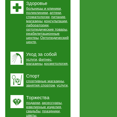
Здоровье
больницы и клиники
,
поликлиники
аптеки
,
,
стоматологии
питание
,
,
магазины
консультации
,
,
лаборатории
,
ортопедические товары
,
реабилитационные
центры
Ортопедический
,
центр
,
Уход за собой
услуги
фитнес
,
,
магазины
косметология
,
,
Спорт
спортивные магазины
,
занятия спортом
услуги
,
,
Торжества
подарки
аксессуары
,
,
ювелирные изделия
,
свадьбы
праздники
,
,
цветы
,