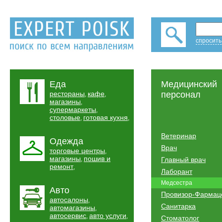
спросить
Еда
Медицинский
рестораны
кафе
персонал
,
,
магазины
,
супермаркеты
,
столовые
готовая кухня
,
,
Ветеринар
Одежда
Врач
торговые центры
,
магазины
пошив и
,
Главный врач
ремонт
,
Лаборант
Медсестра
Авто
Провизор-Фармац
автосалоны
,
Санитарка
автомагазины
,
автосервис
авто услуги
,
,
Стоматолог