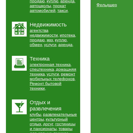
продаю
куплю
аренда
,
,
,
Фельдшер
автошколы
прокат
,
автомобилей
такси
,
,
Недвижимость
агентства
недвижимости
ипотека
,
,
продаю
жкх
куплю
,
,
,
обмен
услуги
аренда
,
,
,
Техника
электронная техника
,
спецтехника
домашняя
,
техника
услуги
ремонт
,
,
мобильных телефонов
,
Ремонт бытовой
техники
,
Отдых и
развлечения
клубы
развлекательные
,
центры
культурный
,
отдых
досуг
гостиницы
,
,
и пансионаты
товары
,