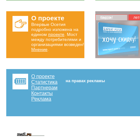
О проекте
Карта скидок!
лет
Впервые Осетия
подробно изложена на
едином
проекте
. Мост
между потребителями и
организациями возведен!
Мнение
.
О проекте
на правах рекламы
Статистика
Партнерам
Контакты
Реклама