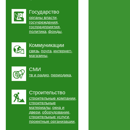
Государство
органы власти
,
госучреждения
,
госпредприятия
,
политика
фонды
,
,
Коммуникации
связь
почта
интернет-
,
,
магазины
,
СМИ
тв и радио
периодика
,
,
Строительство
строительные компании
,
строительные
материалы
окна и
,
двери
оборудование
,
,
строительные услуги
,
проектные организации
,