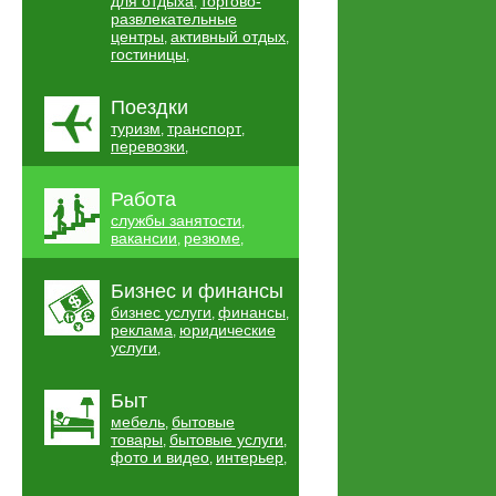
для отдыха
торгово-
,
развлекательные
центры
активный отдых
,
,
гостиницы
,
Поездки
туризм
транспорт
,
,
перевозки
,
Работа
службы занятости
,
вакансии
резюме
,
,
Бизнес и финансы
бизнес услуги
финансы
,
,
реклама
юридические
,
услуги
,
Быт
мебель
бытовые
,
товары
бытовые услуги
,
,
фото и видео
интерьер
,
,