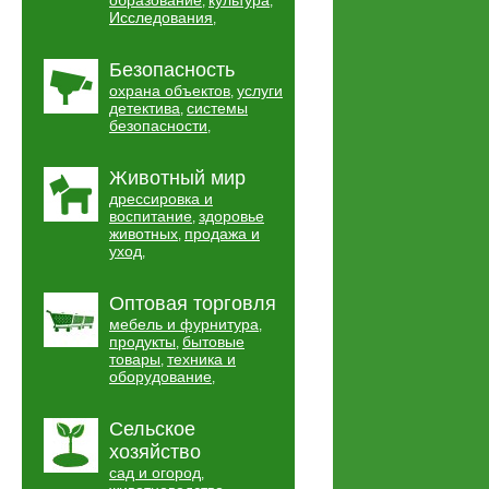
образование
культура
,
,
Исследования
,
Безопасность
охрана объектов
услуги
,
детектива
системы
,
безопасности
,
Животный мир
дрессировка и
воспитание
здоровье
,
животных
продажа и
,
уход
,
Оптовая торговля
мебель и фурнитура
,
продукты
бытовые
,
товары
техника и
,
оборудование
,
Сельское
хозяйство
сад и огород
,