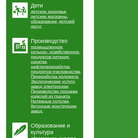
Дети
детское здоровье
,
детские магазины
,
образование
детский
,
досуг
,
Производство
промышленное
,
сельско- хозяйственное
,
продуктов питания
,
напитки
,
нефтепереработка
,
продуктов пчеловодства
,
Переработка доломита
,
Экологические услуги
,
завод электроники
,
Производство продажа
изделий из гранита
,
Натяжные потолки
,
бетонные конструкции
,
завод
,
Образование и
культура