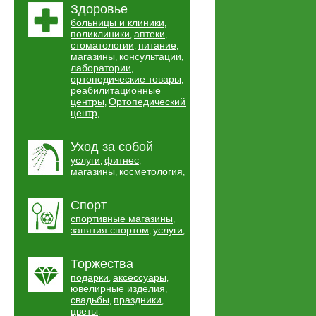
Здоровье
больницы и клиники
,
поликлиники
аптеки
,
,
стоматологии
питание
,
,
магазины
консультации
,
,
лаборатории
,
ортопедические товары
,
реабилитационные
центры
Ортопедический
,
центр
,
Уход за собой
услуги
фитнес
,
,
магазины
косметология
,
,
Спорт
спортивные магазины
,
занятия спортом
услуги
,
,
Торжества
подарки
аксессуары
,
,
ювелирные изделия
,
свадьбы
праздники
,
,
цветы
,