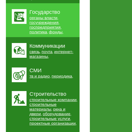
Государство
органы власти
,
госучреждения
,
госпредприятия
,
политика
фонды
,
,
Коммуникации
связь
почта
интернет-
,
,
магазины
,
СМИ
тв и радио
периодика
,
,
Строительство
строительные компании
,
строительные
материалы
окна и
,
двери
оборудование
,
,
строительные услуги
,
проектные организации
,