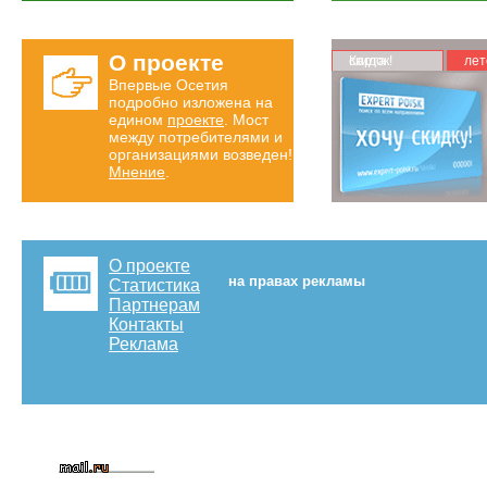
О проекте
Карта скидок!
лет
Впервые Осетия
подробно изложена на
едином
проекте
. Мост
между потребителями и
организациями возведен!
Мнение
.
О проекте
на правах рекламы
Статистика
Партнерам
Контакты
Реклама