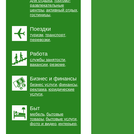
для отдыха
торгово-
,
развлекательные
центры
активный отдых
,
,
гостиницы
,
Поездки
туризм
транспорт
,
,
перевозки
,
Работа
службы занятости
,
вакансии
резюме
,
,
Бизнес и финансы
бизнес услуги
финансы
,
,
реклама
юридические
,
услуги
,
Быт
мебель
бытовые
,
товары
бытовые услуги
,
,
фото и видео
интерьер
,
,