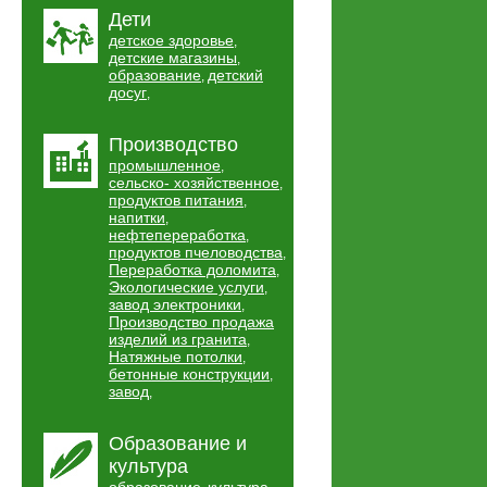
Дети
детское здоровье
,
детские магазины
,
образование
детский
,
досуг
,
Производство
промышленное
,
сельско- хозяйственное
,
продуктов питания
,
напитки
,
нефтепереработка
,
продуктов пчеловодства
,
Переработка доломита
,
Экологические услуги
,
завод электроники
,
Производство продажа
изделий из гранита
,
Натяжные потолки
,
бетонные конструкции
,
завод
,
Образование и
культура