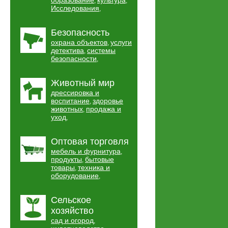
образование
культура
,
,
Исследования
,
Безопасность
охрана объектов
услуги
,
детектива
системы
,
безопасности
,
Животный мир
дрессировка и
воспитание
здоровье
,
животных
продажа и
,
уход
,
Оптовая торговля
мебель и фурнитура
,
продукты
бытовые
,
товары
техника и
,
оборудование
,
Сельское
хозяйство
сад и огород
,