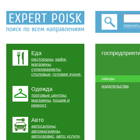
спросить
Еда
госпредприят
рестораны
кафе
,
,
магазины
,
супермаркеты
,
столовые
готовая кухня
,
,
заводы
издательства
Одежда
торговые центры
,
магазины
пошив и
,
ремонт
,
Авто
автосалоны
,
автомагазины
,
автосервис
авто услуги
,
,