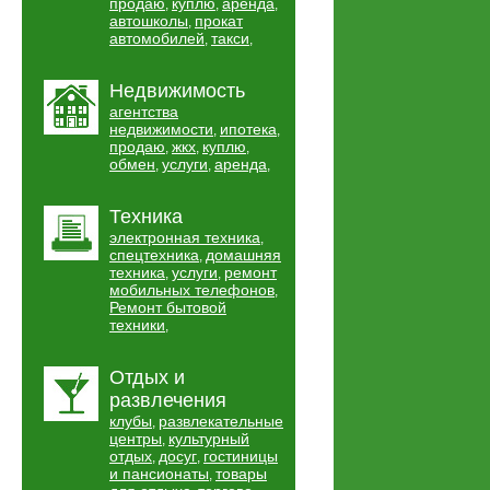
продаю
куплю
аренда
,
,
,
автошколы
прокат
,
автомобилей
такси
,
,
Недвижимость
агентства
недвижимости
ипотека
,
,
продаю
жкх
куплю
,
,
,
обмен
услуги
аренда
,
,
,
Техника
электронная техника
,
спецтехника
домашняя
,
техника
услуги
ремонт
,
,
мобильных телефонов
,
Ремонт бытовой
техники
,
Отдых и
развлечения
клубы
развлекательные
,
центры
культурный
,
отдых
досуг
гостиницы
,
,
и пансионаты
товары
,