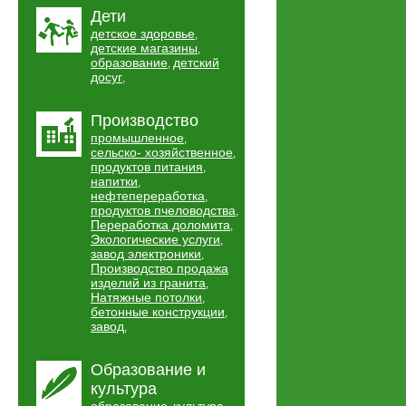
Дети
детское здоровье
,
детские магазины
,
образование
детский
,
досуг
,
Производство
промышленное
,
сельско- хозяйственное
,
продуктов питания
,
напитки
,
нефтепереработка
,
продуктов пчеловодства
,
Переработка доломита
,
Экологические услуги
,
завод электроники
,
Производство продажа
изделий из гранита
,
Натяжные потолки
,
бетонные конструкции
,
завод
,
Образование и
культура