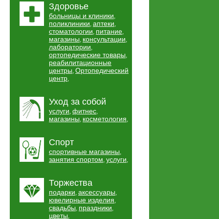
Здоровье
больницы и клиники
,
поликлиники
аптеки
,
,
стоматологии
питание
,
,
магазины
консультации
,
,
лаборатории
,
ортопедические товары
,
реабилитационные
центры
Ортопедический
,
центр
,
Уход за собой
услуги
фитнес
,
,
магазины
косметология
,
,
Спорт
спортивные магазины
,
занятия спортом
услуги
,
,
Торжества
подарки
аксессуары
,
,
ювелирные изделия
,
свадьбы
праздники
,
,
цветы
,