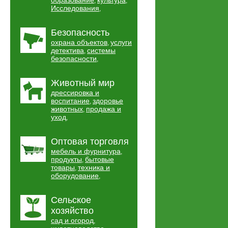
образование
культура
,
,
Исследования
,
Безопасность
охрана объектов
услуги
,
детектива
системы
,
безопасности
,
Животный мир
дрессировка и
воспитание
здоровье
,
животных
продажа и
,
уход
,
Оптовая торговля
мебель и фурнитура
,
продукты
бытовые
,
товары
техника и
,
оборудование
,
Сельское
хозяйство
сад и огород
,