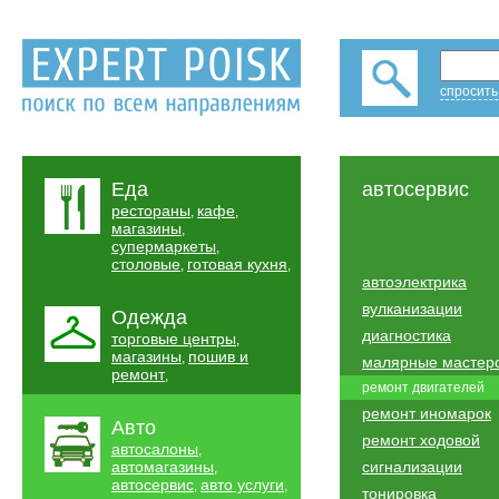
спросить
Еда
автосервис
рестораны
кафе
,
,
магазины
,
супермаркеты
,
столовые
готовая кухня
,
,
автоэлектрика
вулканизации
Одежда
диагностика
торговые центры
,
магазины
пошив и
,
малярные мастер
ремонт
,
ремонт двигателей
ремонт иномарок
Авто
ремонт ходовой
автосалоны
,
автомагазины
сигнализации
,
автосервис
авто услуги
,
,
тонировка