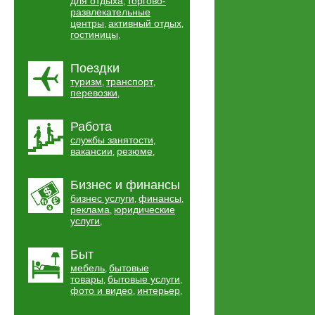
для отдыха
торгово-
,
развлекательные
центры
активный отдых
,
,
гостиницы
,
Поездки
туризм
транспорт
,
,
перевозки
,
Работа
службы занятости
,
вакансии
резюме
,
,
Бизнес и финансы
бизнес услуги
финансы
,
,
реклама
юридические
,
услуги
,
Быт
мебель
бытовые
,
товары
бытовые услуги
,
,
фото и видео
интерьер
,
,