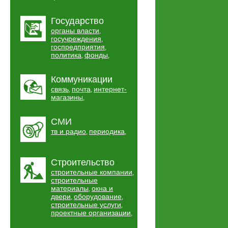
Государство
органы власти
,
госучреждения
,
госпредприятия
,
политика
фонды
,
,
Коммуникации
связь
почта
интернет-
,
,
магазины
,
СМИ
тв и радио
периодика
,
,
Строительство
строительные компании
,
строительные
материалы
окна и
,
двери
оборудование
,
,
строительные услуги
,
проектные организации
,