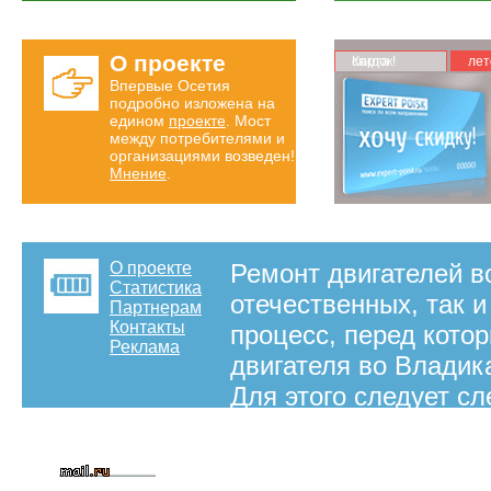
О проекте
Карта скидок!
лет
Впервые Осетия
подробно изложена на
едином
проекте
. Мост
между потребителями и
организациями возведен!
Мнение
.
О проекте
Ремонт двигателей в
Статистика
отечественных, так и
Партнерам
Контакты
процесс, перед кото
Реклама
двигателя во Владик
Для этого следует с
на правах рекламы