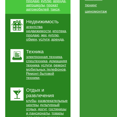
продаю
куплю
аренда
,
,
,
автошколы
прокат
тюнинг
,
автомобилей
такси
,
,
шиномонтаж
Недвижимость
агентства
недвижимости
ипотека
,
,
продаю
жкх
куплю
,
,
,
обмен
услуги
аренда
,
,
,
Техника
электронная техника
,
спецтехника
домашняя
,
техника
услуги
ремонт
,
,
мобильных телефонов
,
Ремонт бытовой
техники
,
Отдых и
развлечения
клубы
развлекательные
,
центры
культурный
,
отдых
досуг
гостиницы
,
,
и пансионаты
товары
,