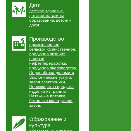
Дети
детское здоровье
,
детские магазины
,
образование
детский
,
досуг
,
Производство
промышленное
,
сельско- хозяйственное
,
продуктов питания
,
напитки
,
нефтепереработка
,
продуктов пчеловодства
,
Переработка доломита
,
Экологические услуги
,
завод электроники
,
Производство продажа
изделий из гранита
,
Натяжные потолки
,
бетонные конструкции
,
завод
,
Образование и
культура