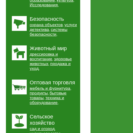
образование
культура
,
,
Исследования
,
Безопасность
охрана объектов
услуги
,
детектива
системы
,
безопасности
,
Животный мир
дрессировка и
воспитание
здоровье
,
животных
продажа и
,
уход
,
Оптовая торговля
мебель и фурнитура
,
продукты
бытовые
,
товары
техника и
,
оборудование
,
Сельское
хозяйство
сад и огород
,