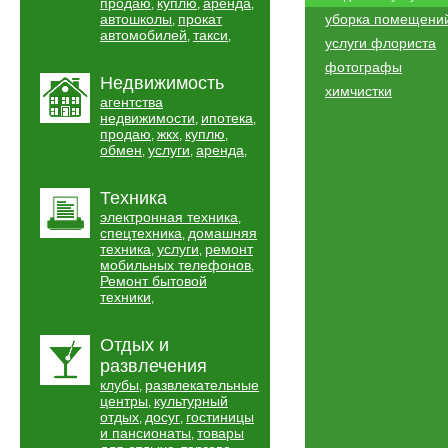
продаю
куплю
аренда
,
,
,
автошколы
прокат
уборка помещени
,
автомобилей
такси
,
,
услуги флориста
фотографы
Недвижимость
химчистки
агентства
недвижимости
ипотека
,
,
продаю
жкх
куплю
,
,
,
обмен
услуги
аренда
,
,
,
Техника
электронная техника
,
спецтехника
домашняя
,
техника
услуги
ремонт
,
,
мобильных телефонов
,
Ремонт бытовой
техники
,
Отдых и
развлечения
клубы
развлекательные
,
центры
культурный
,
отдых
досуг
гостиницы
,
,
и пансионаты
товары
,