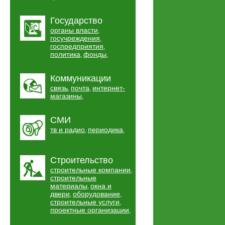
Государство
органы власти
,
госучреждения
,
госпредприятия
,
политика
фонды
,
,
Коммуникации
связь
почта
интернет-
,
,
магазины
,
СМИ
тв и радио
периодика
,
,
Строительство
строительные компании
,
строительные
материалы
окна и
,
двери
оборудование
,
,
строительные услуги
,
проектные организации
,