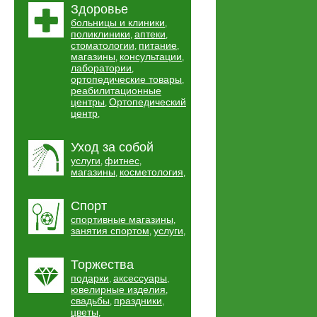
Здоровье
больницы и клиники
,
поликлиники
аптеки
,
,
стоматологии
питание
,
,
магазины
консультации
,
,
лаборатории
,
ортопедические товары
,
реабилитационные
центры
Ортопедический
,
центр
,
Уход за собой
услуги
фитнес
,
,
магазины
косметология
,
,
Спорт
спортивные магазины
,
занятия спортом
услуги
,
,
Торжества
подарки
аксессуары
,
,
ювелирные изделия
,
свадьбы
праздники
,
,
цветы
,