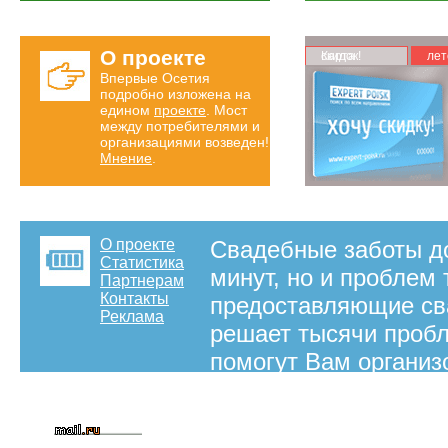
О проекте
Карта скидок!
лет
Впервые Осетия
подробно изложена на
едином
проекте
. Мост
между потребителями и
организациями возведен!
Мнение
.
О проекте
Свадебные заботы до
Статистика
минут, но и проблем
Партнерам
Контакты
предоставляющие сва
Реклама
решает тысячи проб
помогут Вам организ
Здесь, в нашей рубр
поможет Вам в орган
свадебное агентство