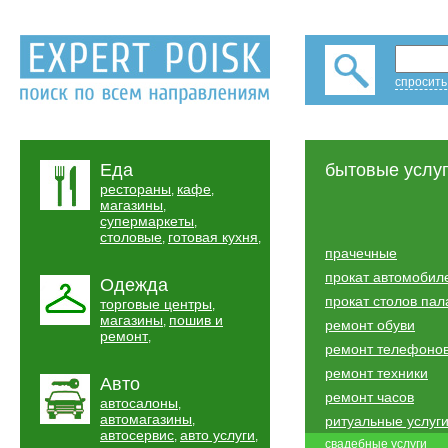
спросить
Еда
бытовые услу
рестораны
кафе
,
,
магазины
,
супермаркеты
,
столовые
готовая кухня
,
,
прачечные
прокат автомобил
Одежда
прокат столов пал
торговые центры
,
магазины
пошив и
,
ремонт обуви
ремонт
,
ремонт телефоно
ремонт техники
Авто
ремонт часов
автосалоны
,
автомагазины
,
ритуальные услуг
автосервис
авто услуги
,
,
свадебные услуги