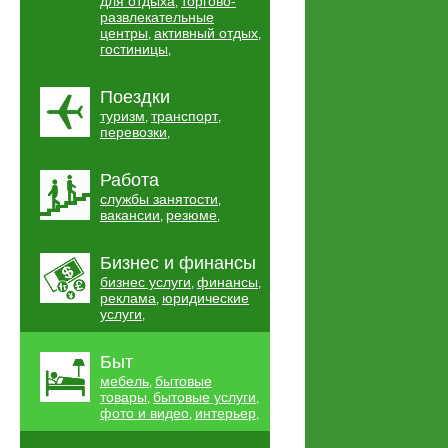
для отдыха
торгово-
,
развлекательные
центры
активный отдых
,
,
гостиницы
,
Поездки
туризм
транспорт
,
,
перевозки
,
Работа
службы занятости
,
вакансии
резюме
,
,
Бизнес и финансы
бизнес услуги
финансы
,
,
реклама
юридические
,
услуги
,
Быт
мебель
бытовые
,
товары
бытовые услуги
,
,
фото и видео
интерьер
,
,