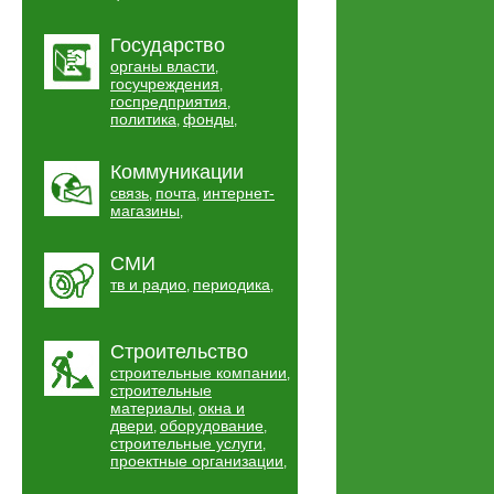
Государство
органы власти
,
госучреждения
,
госпредприятия
,
политика
фонды
,
,
Коммуникации
связь
почта
интернет-
,
,
магазины
,
СМИ
тв и радио
периодика
,
,
Строительство
строительные компании
,
строительные
материалы
окна и
,
двери
оборудование
,
,
строительные услуги
,
проектные организации
,