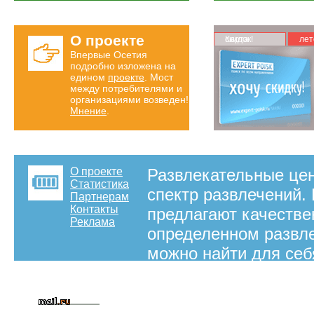
О проекте
Карта скидок!
лет
Впервые Осетия
подробно изложена на
едином
проекте
. Мост
между потребителями и
организациями возведен!
Мнение
.
О проекте
Развлекательные цен
Статистика
спектр развлечений.
Партнерам
Контакты
предлагают качестве
Реклама
определенном развле
можно найти для себ
чтобы вам легче был
предлагаем вам пере
Владикавказе.