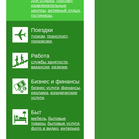
для отдыха
торгово-
,
развлекательные
центры
активный отдых
,
,
гостиницы
,
Поездки
туризм
транспорт
,
,
перевозки
,
Работа
службы занятости
,
вакансии
резюме
,
,
Бизнес и финансы
бизнес услуги
финансы
,
,
реклама
юридические
,
услуги
,
Быт
мебель
бытовые
,
товары
бытовые услуги
,
,
фото и видео
интерьер
,
,