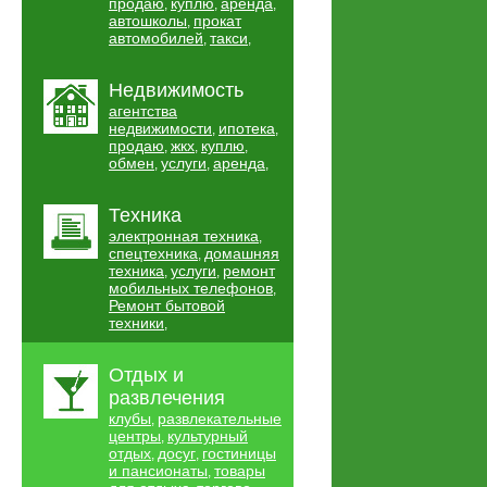
продаю
куплю
аренда
,
,
,
автошколы
прокат
,
автомобилей
такси
,
,
Недвижимость
агентства
недвижимости
ипотека
,
,
продаю
жкх
куплю
,
,
,
обмен
услуги
аренда
,
,
,
Техника
электронная техника
,
спецтехника
домашняя
,
техника
услуги
ремонт
,
,
мобильных телефонов
,
Ремонт бытовой
техники
,
Отдых и
развлечения
клубы
развлекательные
,
центры
культурный
,
отдых
досуг
гостиницы
,
,
и пансионаты
товары
,