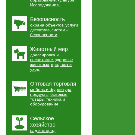
образование
культура
,
,
Исследования
,
Безопасность
охрана объектов
услуги
,
детектива
системы
,
безопасности
,
Животный мир
дрессировка и
воспитание
здоровье
,
животных
продажа и
,
уход
,
Оптовая торговля
мебель и фурнитура
,
продукты
бытовые
,
товары
техника и
,
оборудование
,
Сельское
хозяйство
сад и огород
,