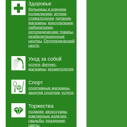
Здоровье
больницы и клиники
,
поликлиники
аптеки
,
,
стоматологии
питание
,
,
магазины
консультации
,
,
лаборатории
,
ортопедические товары
,
реабилитационные
центры
Ортопедический
,
центр
,
Уход за собой
услуги
фитнес
,
,
магазины
косметология
,
,
Спорт
спортивные магазины
,
занятия спортом
услуги
,
,
Торжества
подарки
аксессуары
,
,
ювелирные изделия
,
свадьбы
праздники
,
,
цветы
,