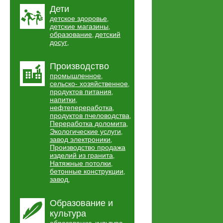
Дети
детское здоровье
,
детские магазины
,
образование
детский
,
досуг
,
Производство
промышленное
,
сельско- хозяйственное
,
продуктов питания
,
напитки
,
нефтепереработка
,
продуктов пчеловодства
,
Переработка доломита
,
Экологические услуги
,
завод электроники
,
Производство продажа
изделий из гранита
,
Натяжные потолки
,
бетонные конструкции
,
завод
,
Образование и
культура