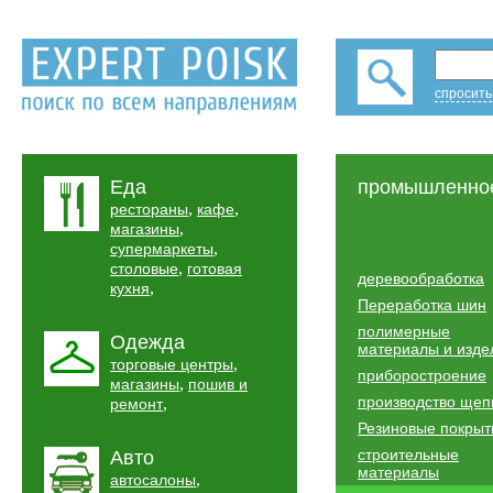
спросить
Еда
промышленно
,
,
рестораны
кафе
,
магазины
,
супермаркеты
,
столовые
готовая
деревообработка
,
кухня
Переработка шин
полимерные
Одежда
материалы и изде
,
торговые центры
приборостроение
,
магазины
пошив и
производство ще
,
ремонт
Резиновые покрыт
строительные
Авто
материалы
,
автосалоны