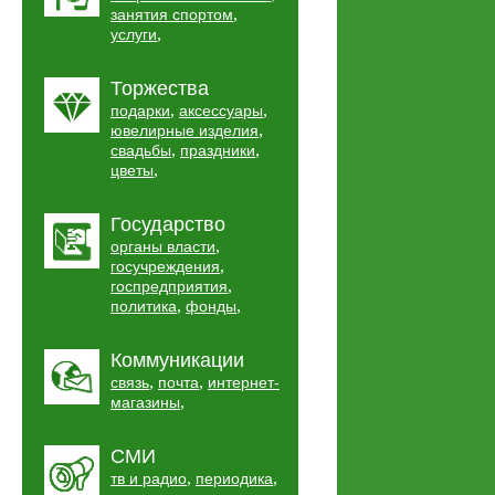
,
занятия спортом
,
услуги
Торжества
,
,
подарки
аксессуары
,
ювелирные изделия
,
,
свадьбы
праздники
,
цветы
Государство
,
органы власти
,
госучреждения
,
госпредприятия
,
,
политика
фонды
Коммуникации
,
,
связь
почта
интернет-
,
магазины
СМИ
,
,
тв и радио
периодика