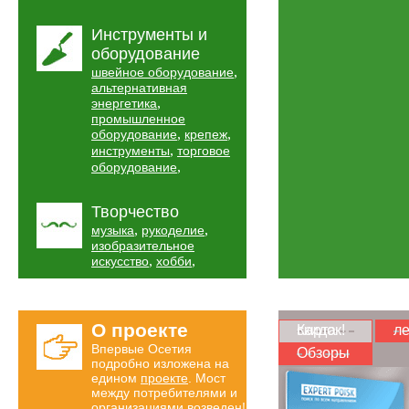
Инструменты и
оборудование
,
швейное оборудование
альтернативная
,
энергетика
промышленное
,
,
оборудование
крепеж
,
инструменты
торговое
,
оборудование
Творчество
,
,
музыка
рукоделие
изобразительное
,
,
искусство
хобби
О проекте
Карта скидок!
ле
Впервые Осетия
Обзоры
подробно изложена на
едином
проекте
. Мост
между потребителями и
организациями возведен!