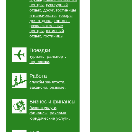
,
центры
культурный
,
,
отдых
досуг
гостиницы
,
и пансионаты
товары
,
для отдыха
торгово-
развлекательные
,
центры
активный
,
,
отдых
гостиницы
Поездки
,
,
туризм
транспорт
,
перевозки
Работа
,
службы занятости
,
,
вакансии
резюме
Бизнес и финансы
,
бизнес услуги
,
,
финансы
реклама
,
юридические услуги