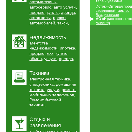
,
тара и упаковка
автомагазины
,
,
Исток - Оптовая про
автосервис
авто услуги
стеклянной тары во
,
,
,
продаю
куплю
аренда
Владикавказе
,
автошколы
прокат
АО «Иристонстекло
,
,
автомобилей
такси
Алистер
Недвижимость
агентства
,
,
недвижимости
ипотека
,
,
,
продаю
жкх
куплю
,
,
,
обмен
услуги
аренда
Техника
,
электронная техника
,
спецтехника
домашняя
,
,
техника
услуги
ремонт
,
мобильных телефонов
Ремонт бытовой
,
техники
Отдых и
развлечения
,
клубы
развлекательные