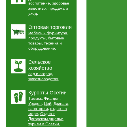
,
воспитание
здоровье
,
животных
продажа и
,
уход
Оптовая торговля
,
мебель и фурнитура
,
продукты
бытовые
,
товары
техника и
,
оборудование
Сельское
хозяйство
,
сад и огород
,
животноводство
Курорты Осетии
,
,
Тамиск
Фиагдон
,
,
,
Урсдон
Цей
Дзинага
,
санатории
отдых на
,
море
Отдых в
,
Дигорском ущелье
,
туризм в Осетии