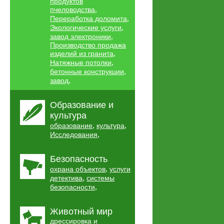
продуктов
,
пчеловодства
,
Переработка доломита
,
Экологические услуги
,
завод электроники
Производство продажа
,
изделий из гранита
,
Натяжные потолки
,
бетонные конструкции
,
завод
Образование и
культура
,
,
образование
культура
,
Исследования
Безопасность
,
охрана объектов
услуги
,
детектива
системы
,
безопасности
Животный мир
дрессировка и