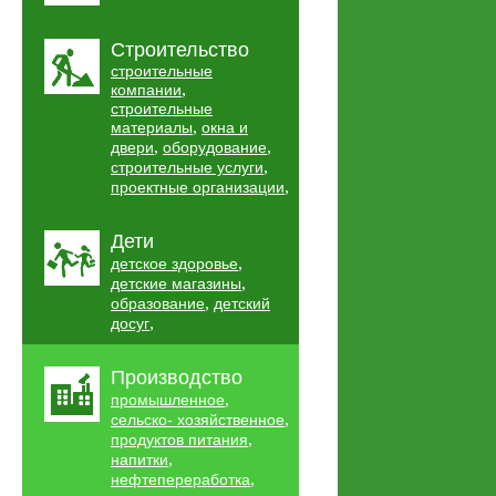
Строительство
строительные
,
компании
строительные
,
материалы
окна и
,
,
двери
оборудование
,
строительные услуги
,
проектные организации
Дети
,
детское здоровье
,
детские магазины
,
образование
детский
,
досуг
Производство
,
промышленное
,
сельско- хозяйственное
,
продуктов питания
,
напитки
,
нефтепереработка