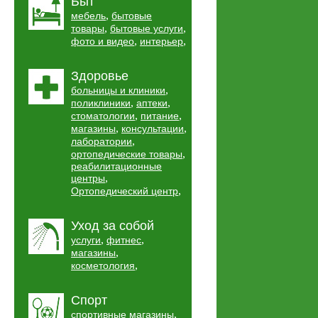
Быт
,
мебель
бытовые
,
,
товары
бытовые услуги
,
,
фото и видео
интерьер
Здоровье
,
больницы и клиники
,
,
поликлиники
аптеки
,
,
стоматологии
питание
,
,
магазины
консультации
,
лаборатории
,
ортопедические товары
реабилитационные
,
центры
,
Ортопедический центр
Уход за собой
,
,
услуги
фитнес
,
магазины
,
косметология
Спорт
,
спортивные магазины