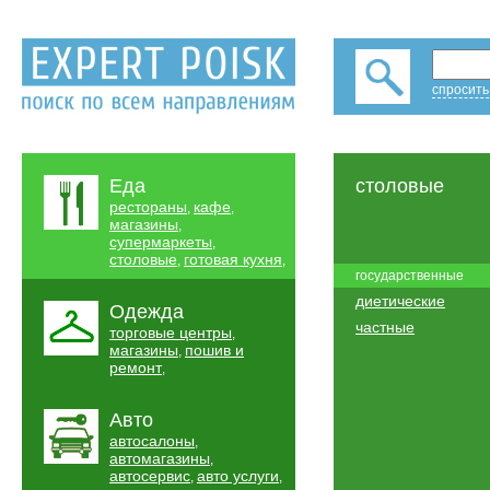
спросить
Еда
столовые
рестораны
кафе
,
,
магазины
,
супермаркеты
,
столовые
готовая кухня
,
,
государственные
диетические
Одежда
частные
торговые центры
,
магазины
пошив и
,
ремонт
,
Авто
автосалоны
,
автомагазины
,
автосервис
авто услуги
,
,