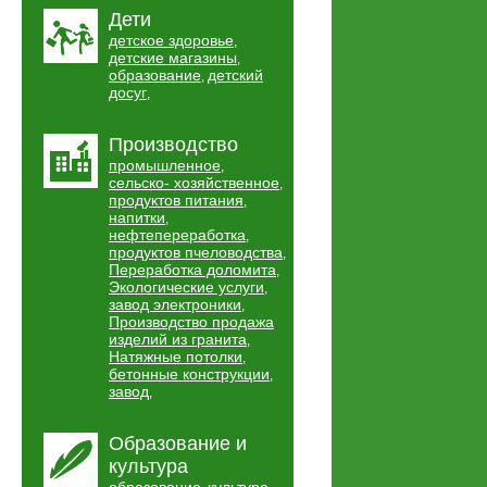
Дети
детское здоровье
,
детские магазины
,
образование
детский
,
досуг
,
Производство
промышленное
,
сельско- хозяйственное
,
продуктов питания
,
напитки
,
нефтепереработка
,
продуктов пчеловодства
,
Переработка доломита
,
Экологические услуги
,
завод электроники
,
Производство продажа
изделий из гранита
,
Натяжные потолки
,
бетонные конструкции
,
завод
,
Образование и
культура