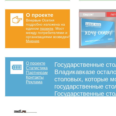
О проекте
Карта скидок!
лет
Впервые Осетия
подробно изложена на
едином
проекте
. Мост
между потребителями и
организациями возведен!
Мнение
.
О проекте
Государственные сто
Статистика
Владикавказе остало
Партнерам
Контакты
столовых, которые м
Реклама
государственные сто
Государственные сто
вкусные и недорогие 
на правах рекламы