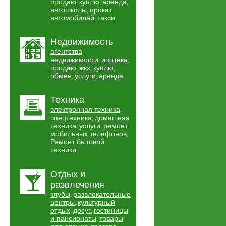
продаю
куплю
аренда
,
,
,
автошколы
прокат
,
автомобилей
такси
,
,
Недвижимость
агентства
недвижимости
ипотека
,
,
продаю
жкх
куплю
,
,
,
обмен
услуги
аренда
,
,
,
Техника
электронная техника
,
спецтехника
домашняя
,
техника
услуги
ремонт
,
,
мобильных телефонов
,
Ремонт бытовой
техники
,
Отдых и
развлечения
клубы
развлекательные
,
центры
культурный
,
отдых
досуг
гостиницы
,
,
и пансионаты
товары
,