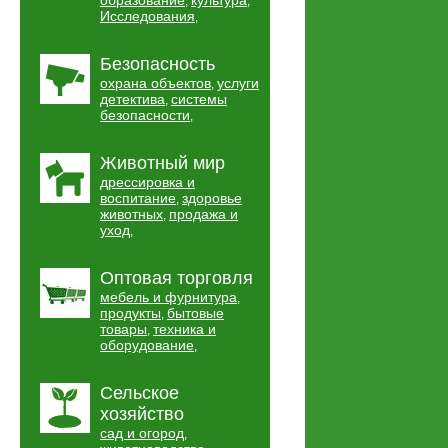
образование
культура
,
,
Исследования
,
Безопасность
охрана объектов
услуги
,
детектива
системы
,
безопасности
,
Животный мир
дрессировка и
воспитание
здоровье
,
животных
продажа и
,
уход
,
Оптовая торговля
мебель и фурнитура
,
продукты
бытовые
,
товары
техника и
,
оборудование
,
Сельское
хозяйство
сад и огород
,