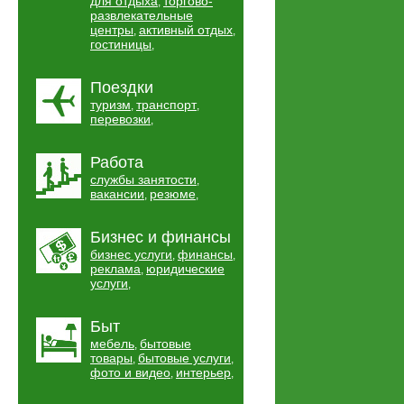
для отдыха
торгово-
,
развлекательные
центры
активный отдых
,
,
гостиницы
,
Поездки
туризм
транспорт
,
,
перевозки
,
Работа
службы занятости
,
вакансии
резюме
,
,
Бизнес и финансы
бизнес услуги
финансы
,
,
реклама
юридические
,
услуги
,
Быт
мебель
бытовые
,
товары
бытовые услуги
,
,
фото и видео
интерьер
,
,