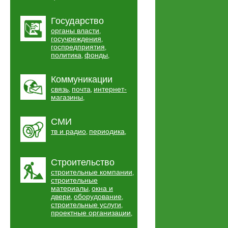
Государство
органы власти
,
госучреждения
,
госпредприятия
,
политика
фонды
,
,
Коммуникации
связь
почта
интернет-
,
,
магазины
,
СМИ
тв и радио
периодика
,
,
Строительство
строительные компании
,
строительные
материалы
окна и
,
двери
оборудование
,
,
строительные услуги
,
проектные организации
,