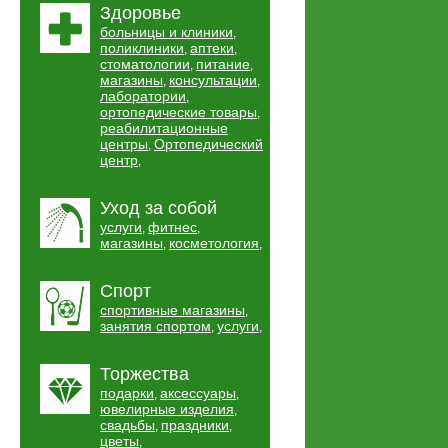
Здоровье
больницы и клиники
,
поликлиники
аптеки
,
,
стоматологии
питание
,
,
магазины
консультации
,
,
лаборатории
,
ортопедические товары
,
реабилитационные
центры
Ортопедический
,
центр
,
Уход за собой
услуги
фитнес
,
,
магазины
косметология
,
,
Спорт
спортивные магазины
,
занятия спортом
услуги
,
,
Торжества
подарки
аксессуары
,
,
ювелирные изделия
,
свадьбы
праздники
,
,
цветы
,