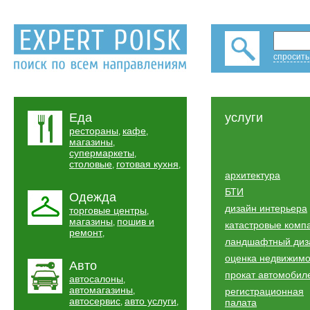
спросить
Еда
услуги
рестораны
кафе
,
,
магазины
,
супермаркеты
,
столовые
готовая кухня
,
,
архитектура
БТИ
Одежда
дизайн интерьера
торговые центры
,
магазины
пошив и
,
катастровые комп
ремонт
,
ландшафтный диз
оценка недвижимо
Авто
прокат автомобил
автосалоны
,
автомагазины
,
регистрационная
автосервис
авто услуги
,
,
палата