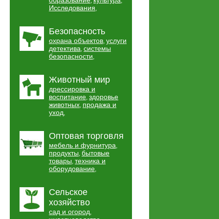
образование
культура
,
,
Исследования
,
Безопасность
охрана объектов
услуги
,
детектива
системы
,
безопасности
,
Животный мир
дрессировка и
воспитание
здоровье
,
животных
продажа и
,
уход
,
Оптовая торговля
мебель и фурнитура
,
продукты
бытовые
,
товары
техника и
,
оборудование
,
Сельское
хозяйство
сад и огород
,