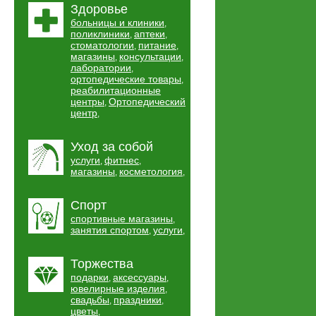
Здоровье
больницы и клиники
,
поликлиники
аптеки
,
,
стоматологии
питание
,
,
магазины
консультации
,
,
лаборатории
,
ортопедические товары
,
реабилитационные
центры
Ортопедический
,
центр
,
Уход за собой
услуги
фитнес
,
,
магазины
косметология
,
,
Спорт
спортивные магазины
,
занятия спортом
услуги
,
,
Торжества
подарки
аксессуары
,
,
ювелирные изделия
,
свадьбы
праздники
,
,
цветы
,