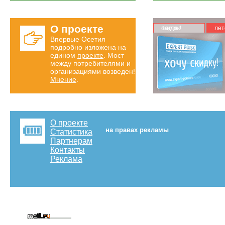
О проекте
Карта скидок!
лет
Впервые Осетия
подробно изложена на
едином
проекте
. Мост
между потребителями и
организациями возведен!
Мнение
.
О проекте
на правах рекламы
Статистика
Партнерам
Контакты
Реклама