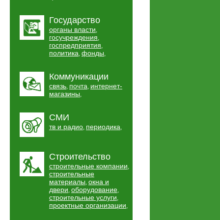
Государство
органы власти
,
госучреждения
,
госпредприятия
,
политика
фонды
,
,
Коммуникации
связь
почта
интернет-
,
,
магазины
,
СМИ
тв и радио
периодика
,
,
Строительство
строительные компании
,
строительные
материалы
окна и
,
двери
оборудование
,
,
строительные услуги
,
проектные организации
,