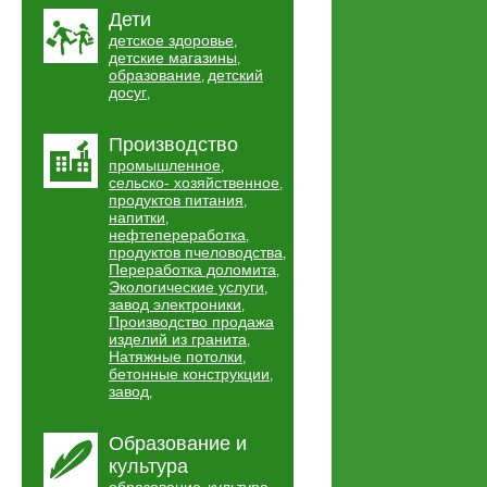
Дети
детское здоровье
,
детские магазины
,
образование
детский
,
досуг
,
Производство
промышленное
,
сельско- хозяйственное
,
продуктов питания
,
напитки
,
нефтепереработка
,
продуктов пчеловодства
,
Переработка доломита
,
Экологические услуги
,
завод электроники
,
Производство продажа
изделий из гранита
,
Натяжные потолки
,
бетонные конструкции
,
завод
,
Образование и
культура