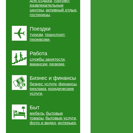
для отдыха
торгово-
,
развлекательные
центры
активный отдых
,
,
гостиницы
,
Поездки
туризм
транспорт
,
,
перевозки
,
Работа
службы занятости
,
вакансии
резюме
,
,
Бизнес и финансы
бизнес услуги
финансы
,
,
реклама
юридические
,
услуги
,
Быт
мебель
бытовые
,
товары
бытовые услуги
,
,
фото и видео
интерьер
,
,