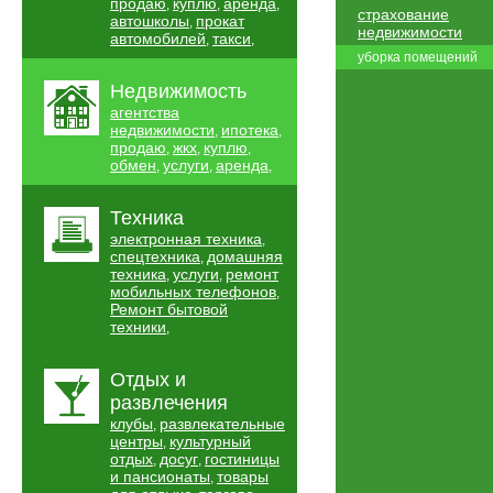
продаю
куплю
аренда
,
,
,
страхование
автошколы
прокат
,
недвижимости
автомобилей
такси
,
,
уборка помещений
Недвижимость
агентства
недвижимости
ипотека
,
,
продаю
жкх
куплю
,
,
,
обмен
услуги
аренда
,
,
,
Техника
электронная техника
,
спецтехника
домашняя
,
техника
услуги
ремонт
,
,
мобильных телефонов
,
Ремонт бытовой
техники
,
Отдых и
развлечения
клубы
развлекательные
,
центры
культурный
,
отдых
досуг
гостиницы
,
,
и пансионаты
товары
,