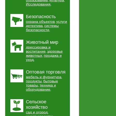
образование
культура
,
,
Исследования
,
Безопасность
охрана объектов
услуги
,
детектива
системы
,
безопасности
,
Животный мир
дрессировка и
воспитание
здоровье
,
животных
продажа и
,
уход
,
Оптовая торговля
мебель и фурнитура
,
продукты
бытовые
,
товары
техника и
,
оборудование
,
Сельское
хозяйство
сад и огород
,