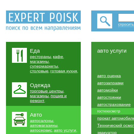
спросить
Еда
авто услуги
рестораны
кафе
,
,
магазины
,
супермаркеты
,
столовые
готовая кухня
,
,
авто оценка
автозаправки
Одежда
автомойки
торговые центры
,
магазины
пошив и
,
автостоянки
ремонт
,
автострахование
гостехосмотр
Авто
прокат автомобил
автосалоны
,
автомагазины
Технический осмо
,
автосервис
авто услуги
,
,
эвакуатор