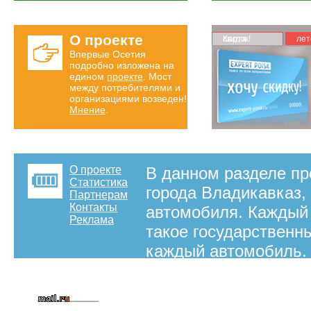
О проекте
Карта скидок!
лет
Впервые Осетия
подробно изложена на
едином
проекте
. Мост
между потребителями и
организациями возведен!
Мнение
.
О проекте
В данном разделе п
Статистика
города Владикавказ,
Партнерам
Контакты
автомобиля. Каждый 
Реклама
такое государственн
каждый автомобиль. 
представленная у на
на правах рекламы