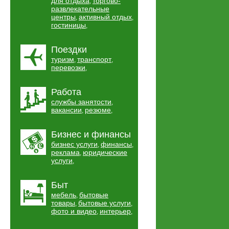
для отдыха
торгово-
,
развлекательные
центры
активный отдых
,
,
гостиницы
,
Поездки
туризм
транспорт
,
,
перевозки
,
Работа
службы занятости
,
вакансии
резюме
,
,
Бизнес и финансы
бизнес услуги
финансы
,
,
реклама
юридические
,
услуги
,
Быт
мебель
бытовые
,
товары
бытовые услуги
,
,
фото и видео
интерьер
,
,