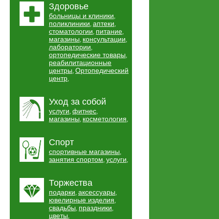
Здоровье
больницы и клиники
,
поликлиники
аптеки
,
,
стоматологии
питание
,
,
магазины
консультации
,
,
лаборатории
,
ортопедические товары
,
реабилитационные
центры
Ортопедический
,
центр
,
Уход за собой
услуги
фитнес
,
,
магазины
косметология
,
,
Спорт
спортивные магазины
,
занятия спортом
услуги
,
,
Торжества
подарки
аксессуары
,
,
ювелирные изделия
,
свадьбы
праздники
,
,
цветы
,