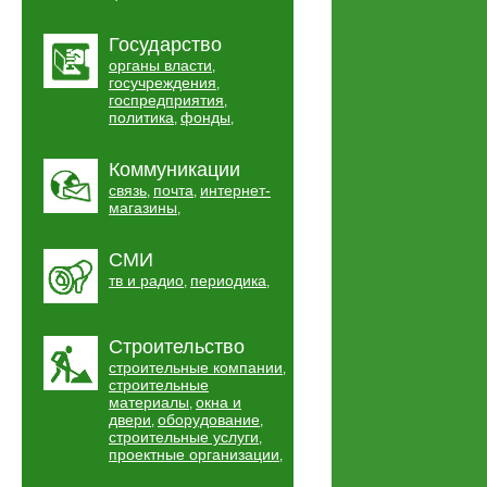
Государство
органы власти
,
госучреждения
,
госпредприятия
,
политика
фонды
,
,
Коммуникации
связь
почта
интернет-
,
,
магазины
,
СМИ
тв и радио
периодика
,
,
Строительство
строительные компании
,
строительные
материалы
окна и
,
двери
оборудование
,
,
строительные услуги
,
проектные организации
,