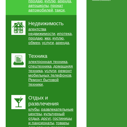
продаю
куплю
аренда
,
,
,
автошколы
прокат
,
автомобилей
такси
,
,
Недвижимость
агентства
недвижимости
ипотека
,
,
продаю
жкх
куплю
,
,
,
обмен
услуги
аренда
,
,
,
Техника
электронная техника
,
спецтехника
домашняя
,
техника
услуги
ремонт
,
,
мобильных телефонов
,
Ремонт бытовой
техники
,
Отдых и
развлечения
клубы
развлекательные
,
центры
культурный
,
отдых
досуг
гостиницы
,
,
и пансионаты
товары
,