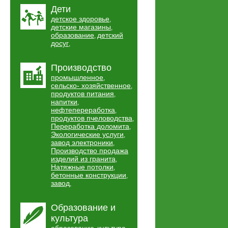
Дети
детское здоровье
,
детские магазины
,
образование
детский
,
досуг
,
Производство
промышленное
,
сельско- хозяйственное
,
продуктов питания
,
напитки
,
нефтепереработка
,
продуктов пчеловодства
,
Переработка доломита
,
Экологические услуги
,
завод электроники
,
Производство продажа
изделий из гранита
,
Натяжные потолки
,
бетонные конструкции
,
завод
,
Образование и
культура