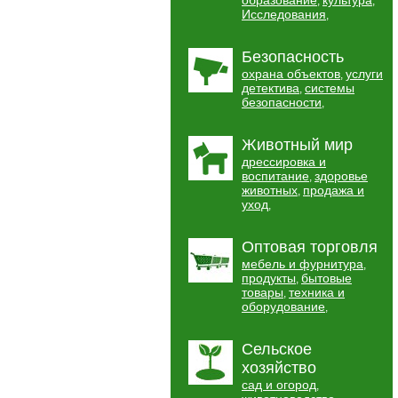
образование
культура
,
,
Исследования
,
Безопасность
охрана объектов
услуги
,
детектива
системы
,
безопасности
,
Животный мир
дрессировка и
воспитание
здоровье
,
животных
продажа и
,
уход
,
Оптовая торговля
мебель и фурнитура
,
продукты
бытовые
,
товары
техника и
,
оборудование
,
Сельское
хозяйство
сад и огород
,