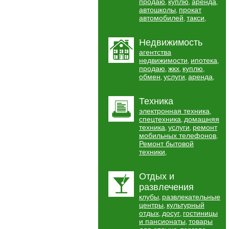
продаю
куплю
аренда
,
,
,
автошколы
прокат
,
автомобилей
такси
,
,
Недвижимость
агентства
недвижимости
ипотека
,
,
продаю
жкх
куплю
,
,
,
обмен
услуги
аренда
,
,
,
Техника
электронная техника
,
спецтехника
домашняя
,
техника
услуги
ремонт
,
,
мобильных телефонов
,
Ремонт бытовой
техники
,
Отдых и
развлечения
клубы
развлекательные
,
центры
культурный
,
отдых
досуг
гостиницы
,
,
и пансионаты
товары
,