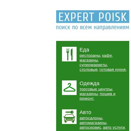
Еда
рестораны
кафе
,
,
магазины
,
супермаркеты
,
столовые
готовая кухня
,
,
Одежда
торговые центры
,
магазины
пошив и
,
ремонт
,
Авто
автосалоны
,
автомагазины
,
автосервис
авто услуги
,
,