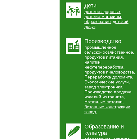
Дети
детское здоровье
,
детские магазины
,
образование
детский
,
досуг
,
Производство
промышленное
,
сельско- хозяйственное
,
продуктов питания
,
напитки
,
нефтепереработка
,
продуктов пчеловодства
,
Переработка доломита
,
Экологические услуги
,
завод электроники
,
Производство продажа
изделий из гранита
,
Натяжные потолки
,
бетонные конструкции
,
завод
,
Образование и
культура