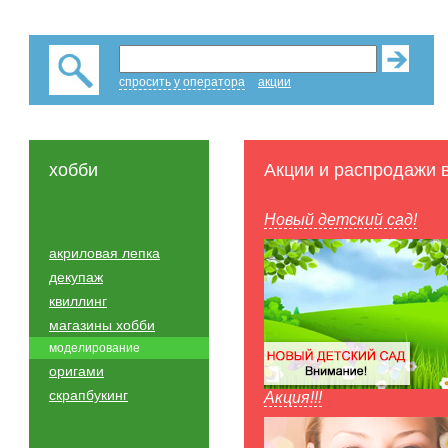
спросить у оператора
акции
хобби
Акции и распродажи 
Новый детский сад!
акриловая лепка
декупаж
квиллинг
магазины хобби
моделирование
оригами
скрапбукинг
Акция!!!