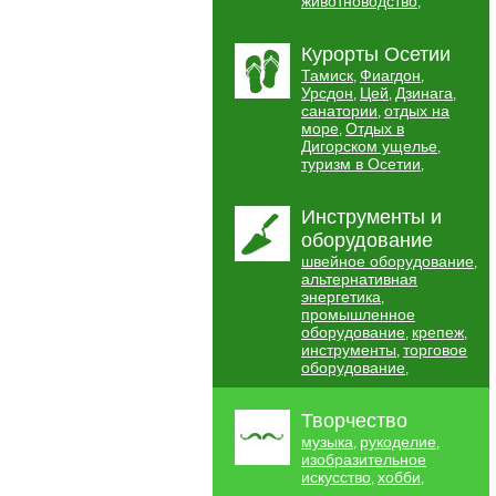
животноводство
,
Курорты Осетии
Тамиск
Фиагдон
,
,
Урсдон
Цей
Дзинага
,
,
,
санатории
отдых на
,
море
Отдых в
,
Дигорском ущелье
,
туризм в Осетии
,
Инструменты и
оборудование
швейное оборудование
,
альтернативная
энергетика
,
промышленное
оборудование
крепеж
,
,
инструменты
торговое
,
оборудование
,
Творчество
музыка
рукоделие
,
,
изобразительное
искусство
хобби
,
,