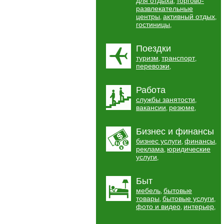
для отдыха
торгово-
,
развлекательные
центры
активный отдых
,
,
гостиницы
,
Поездки
туризм
транспорт
,
,
перевозки
,
Работа
службы занятости
,
вакансии
резюме
,
,
Бизнес и финансы
бизнес услуги
финансы
,
,
реклама
юридические
,
услуги
,
Быт
мебель
бытовые
,
товары
бытовые услуги
,
,
фото и видео
интерьер
,
,