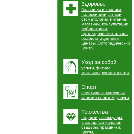
Здоровье
больницы и клиники
,
поликлиники
аптеки
,
,
стоматологии
питание
,
,
магазины
консультации
,
,
лаборатории
,
ортопедические товары
,
реабилитационные
центры
Ортопедический
,
центр
,
Уход за собой
услуги
фитнес
,
,
магазины
косметология
,
,
Спорт
спортивные магазины
,
занятия спортом
услуги
,
,
Торжества
подарки
аксессуары
,
,
ювелирные изделия
,
свадьбы
праздники
,
,
цветы
,