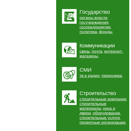
Государство
органы власти
,
госучреждения
,
госпредприятия
,
политика
фонды
,
,
Коммуникации
связь
почта
интернет-
,
,
магазины
,
СМИ
тв и радио
периодика
,
,
Строительство
строительные компании
,
строительные
материалы
окна и
,
двери
оборудование
,
,
строительные услуги
,
проектные организации
,