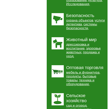
образование
культура
,
,
Исследования
,
Безопасность
охрана объектов
услуги
,
детектива
системы
,
безопасности
,
Животный мир
дрессировка и
воспитание
здоровье
,
животных
продажа и
,
уход
,
Оптовая торговля
мебель и фурнитура
,
продукты
бытовые
,
товары
техника и
,
оборудование
,
Сельское
хозяйство
сад и огород
,