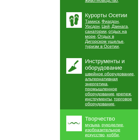
животноводство
,
Курорты Осетии
Тамиск
Фиагдон
,
,
Урсдон
Цей
Дзинага
,
,
,
санатории
отдых на
,
море
Отдых в
,
Дигорском ущелье
,
туризм в Осетии
,
Инструменты и
оборудование
швейное оборудование
,
альтернативная
энергетика
,
промышленное
оборудование
крепеж
,
,
инструменты
торговое
,
оборудование
,
Творчество
музыка
рукоделие
,
,
изобразительное
искусство
хобби
,
,