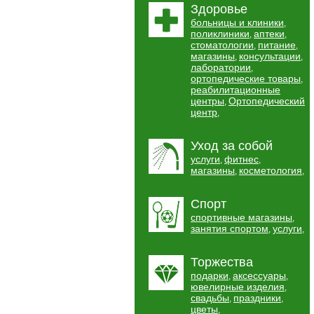
Здоровье
больницы и клиники
,
поликлиники
аптеки
,
,
стоматологии
питание
,
,
магазины
консультации
,
,
лаборатории
,
ортопедические товары
,
реабилитационные
центры
Ортопедический
,
центр
,
Уход за собой
услуги
фитнес
,
,
магазины
косметология
,
,
Спорт
спортивные магазины
,
занятия спортом
услуги
,
,
Торжества
подарки
аксессуары
,
,
ювелирные изделия
,
свадьбы
праздники
,
,
цветы
,