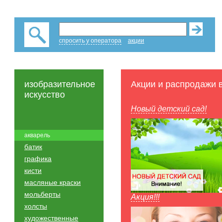
спросить у оператора
акции
изобразительное
Акции и распродажи 
искусство
Новый детский сад!
акварель
батик
графика
кисти
масляные краски
мольберты
Акция!!!
холсты
художественные