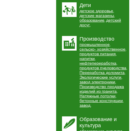
Дети
детское здоровье
,
детские магазины
,
образование
детский
,
досуг
,
Производство
промышленное
,
сельско- хозяйственное
,
продуктов питания
,
напитки
,
нефтепереработка
,
продуктов пчеловодства
,
Переработка доломита
,
Экологические услуги
,
завод электроники
,
Производство продажа
изделий из гранита
,
Натяжные потолки
,
бетонные конструкции
,
завод
,
Образование и
культура