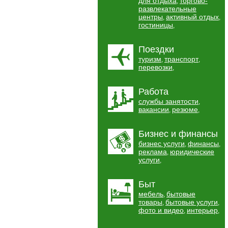
для отдыха
торгово-
,
развлекательные
центры
активный отдых
,
,
гостиницы
,
Поездки
туризм
транспорт
,
,
перевозки
,
Работа
службы занятости
,
вакансии
резюме
,
,
Бизнес и финансы
бизнес услуги
финансы
,
,
реклама
юридические
,
услуги
,
Быт
мебель
бытовые
,
товары
бытовые услуги
,
,
фото и видео
интерьер
,
,