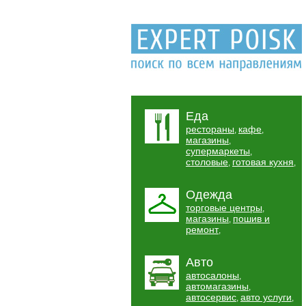
Еда
рестораны
кафе
,
,
магазины
,
супермаркеты
,
столовые
готовая кухня
,
,
Одежда
торговые центры
,
магазины
пошив и
,
ремонт
,
Авто
автосалоны
,
автомагазины
,
автосервис
авто услуги
,
,