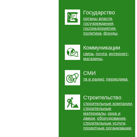
Государство
органы власти
,
госучреждения
,
госпредприятия
,
политика
фонды
,
,
Коммуникации
связь
почта
интернет-
,
,
магазины
,
СМИ
тв и радио
периодика
,
,
Строительство
строительные компании
,
строительные
материалы
окна и
,
двери
оборудование
,
,
строительные услуги
,
проектные организации
,