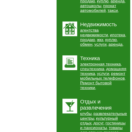
продаю
куплю
аренда
,
,
,
автошколы
прокат
,
автомобилей
такси
,
,
Недвижимость
агентства
недвижимости
ипотека
,
,
продаю
жкх
куплю
,
,
,
обмен
услуги
аренда
,
,
,
Техника
электронная техника
,
спецтехника
домашняя
,
техника
услуги
ремонт
,
,
мобильных телефонов
,
Ремонт бытовой
техники
,
Отдых и
развлечения
клубы
развлекательные
,
центры
культурный
,
отдых
досуг
гостиницы
,
,
и пансионаты
товары
,