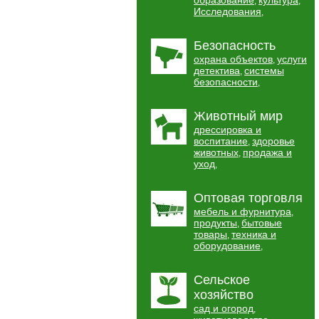
образование
культура
,
,
Исследования
,
Безопасность
охрана объектов
услуги
,
детектива
системы
,
безопасности
,
Животный мир
дрессировка и
воспитание
здоровье
,
животных
продажа и
,
уход
,
Оптовая торговля
мебель и фурнитура
,
продукты
бытовые
,
товары
техника и
,
оборудование
,
Сельское
хозяйство
сад и огород
,