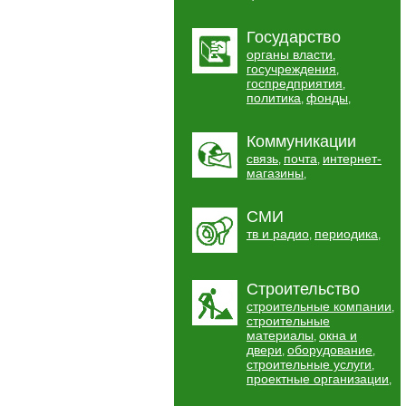
Государство
органы власти
,
госучреждения
,
госпредприятия
,
политика
фонды
,
,
Коммуникации
связь
почта
интернет-
,
,
магазины
,
СМИ
тв и радио
периодика
,
,
Строительство
строительные компании
,
строительные
материалы
окна и
,
двери
оборудование
,
,
строительные услуги
,
проектные организации
,