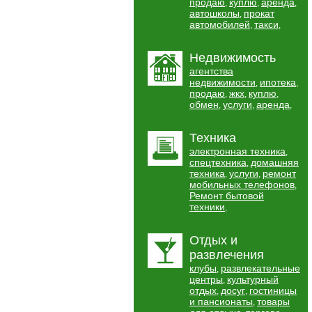
продаю
куплю
аренда
,
,
,
автошколы
прокат
,
автомобилей
такси
,
,
Недвижимость
агентства
недвижимости
ипотека
,
,
продаю
жкх
куплю
,
,
,
обмен
услуги
аренда
,
,
,
Техника
электронная техника
,
спецтехника
домашняя
,
техника
услуги
ремонт
,
,
мобильных телефонов
,
Ремонт бытовой
техники
,
Отдых и
развлечения
клубы
развлекательные
,
центры
культурный
,
отдых
досуг
гостиницы
,
,
и пансионаты
товары
,