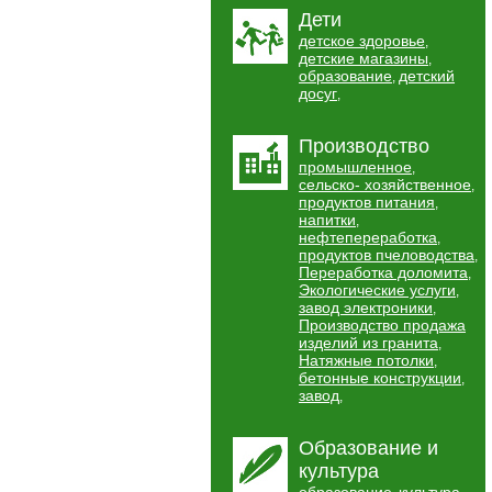
Дети
детское здоровье
,
детские магазины
,
образование
детский
,
досуг
,
Производство
промышленное
,
сельско- хозяйственное
,
продуктов питания
,
напитки
,
нефтепереработка
,
продуктов пчеловодства
,
Переработка доломита
,
Экологические услуги
,
завод электроники
,
Производство продажа
изделий из гранита
,
Натяжные потолки
,
бетонные конструкции
,
завод
,
Образование и
культура