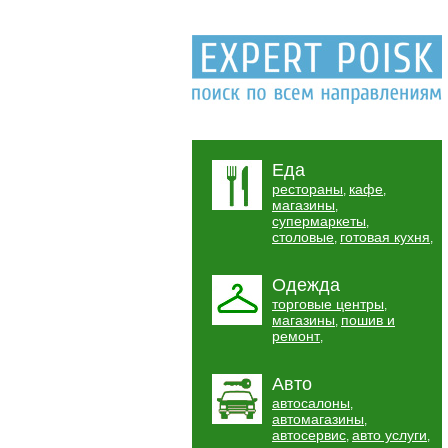
Еда
рестораны
кафе
,
,
магазины
,
супермаркеты
,
столовые
готовая кухня
,
,
Одежда
торговые центры
,
магазины
пошив и
,
ремонт
,
Авто
автосалоны
,
автомагазины
,
автосервис
авто услуги
,
,