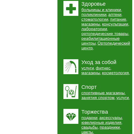
Здоровье
больницы и клиники
,
поликлиники
аптеки
,
,
стоматологии
питание
,
,
магазины
консультации
,
,
лаборатории
,
ортопедические товары
,
реабилитационные
центры
Ортопедический
,
центр
,
Уход за собой
услуги
фитнес
,
,
магазины
косметология
,
,
Спорт
спортивные магазины
,
занятия спортом
услуги
,
,
Торжества
подарки
аксессуары
,
,
ювелирные изделия
,
свадьбы
праздники
,
,
цветы
,