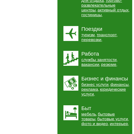
для отдыха
торгово-
,
развлекательные
центры
активный отдых
,
,
гостиницы
,
Поездки
туризм
транспорт
,
,
перевозки
,
Работа
службы занятости
,
вакансии
резюме
,
,
Бизнес и финансы
бизнес услуги
финансы
,
,
реклама
юридические
,
услуги
,
Быт
мебель
бытовые
,
товары
бытовые услуги
,
,
фото и видео
интерьер
,
,