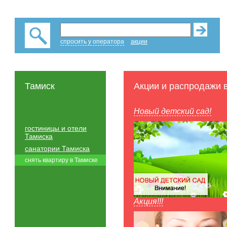
спросить у оператора
акции
Тамиск
Акции и распродажи 
Новый детский сад!
гостиницы и отели
Тамиска
санатории Тамиска
снять квартиру в Тамиске
Акция!!!