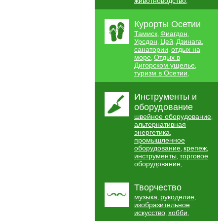
животноводство
,
Курорты Осетии
Тамиск
Фиагдон
,
,
Урсдон
Цей
Дзинага
,
,
,
санатории
отдых на
,
море
Отдых в
,
Дигорском ущелье
,
туризм в Осетии
,
Инструменты и
оборудование
швейное оборудование
,
альтернативная
энергетика
,
промышленное
оборудование
крепеж
,
,
инструменты
торговое
,
оборудование
,
Творчество
музыка
рукоделие
,
,
изобразительное
искусство
хобби
,
,