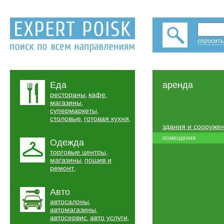
спросить
Еда
аренда
рестораны
кафе
,
,
магазины
,
супермаркеты
,
столовые
готовая кухня
,
,
здания и сооруже
помещения
Одежда
торговые центры
,
магазины
пошив и
,
ремонт
,
Авто
автосалоны
,
автомагазины
,
автосервис
авто услуги
,
,