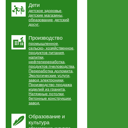
Дети
детское здоровье
,
детские магазины
,
образование
детский
,
досуг
,
Производство
промышленное
,
сельско- хозяйственное
,
продуктов питания
,
напитки
,
нефтепереработка
,
продуктов пчеловодства
,
Переработка доломита
,
Экологические услуги
,
завод электроники
,
Производство продажа
изделий из гранита
,
Натяжные потолки
,
бетонные конструкции
,
завод
,
Образование и
культура