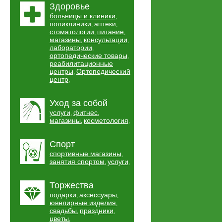
Здоровье
больницы и клиники
,
поликлиники
аптеки
,
,
стоматологии
питание
,
,
магазины
консультации
,
,
лаборатории
,
ортопедические товары
,
реабилитационные
центры
Ортопедический
,
центр
,
Уход за собой
услуги
фитнес
,
,
магазины
косметология
,
,
Спорт
спортивные магазины
,
занятия спортом
услуги
,
,
Торжества
подарки
аксессуары
,
,
ювелирные изделия
,
свадьбы
праздники
,
,
цветы
,