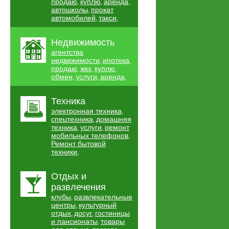
продаю
куплю
аренда
,
,
,
автошколы
прокат
,
автомобилей
такси
,
,
Недвижимость
агентства
недвижимости
ипотека
,
,
продаю
жкх
куплю
,
,
,
обмен
услуги
аренда
,
,
,
Техника
электронная техника
,
спецтехника
домашняя
,
техника
услуги
ремонт
,
,
мобильных телефонов
,
Ремонт бытовой
техники
,
Отдых и
развлечения
клубы
развлекательные
,
центры
культурный
,
отдых
досуг
гостиницы
,
,
и пансионаты
товары
,