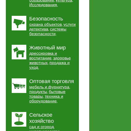
образование
культура
,
,
Исследования
,
Безопасность
охрана объектов
услуги
,
детектива
системы
,
безопасности
,
Животный мир
дрессировка и
воспитание
здоровье
,
животных
продажа и
,
уход
,
Оптовая торговля
мебель и фурнитура
,
продукты
бытовые
,
товары
техника и
,
оборудование
,
Сельское
хозяйство
сад и огород
,