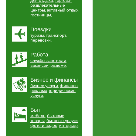
для отдыха
торгово-
,
развлекательные
центры
активный отдых
,
,
гостиницы
,
Поездки
туризм
транспорт
,
,
перевозки
,
Работа
службы занятости
,
вакансии
резюме
,
,
Бизнес и финансы
бизнес услуги
финансы
,
,
реклама
юридические
,
услуги
,
Быт
мебель
бытовые
,
товары
бытовые услуги
,
,
фото и видео
интерьер
,
,