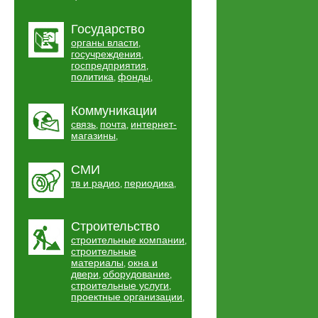
Государство
органы власти
,
госучреждения
,
госпредприятия
,
политика
фонды
,
,
Коммуникации
связь
почта
интернет-
,
,
магазины
,
СМИ
тв и радио
периодика
,
,
Строительство
строительные компании
,
строительные
материалы
окна и
,
двери
оборудование
,
,
строительные услуги
,
проектные организации
,