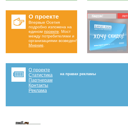
О проекте
Карта скидок!
лет
Впервые Осетия
подробно изложена на
едином
проекте
. Мост
между потребителями и
организациями возведен!
Мнение
.
О проекте
на правах рекламы
Статистика
Партнерам
Контакты
Реклама