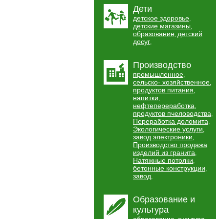
Дети
детское здоровье
,
детские магазины
,
образование
детский
,
досуг
,
Производство
промышленное
,
сельско- хозяйственное
,
продуктов питания
,
напитки
,
нефтепереработка
,
продуктов пчеловодства
,
Переработка доломита
,
Экологические услуги
,
завод электроники
,
Производство продажа
изделий из гранита
,
Натяжные потолки
,
бетонные конструкции
,
завод
,
Образование и
культура