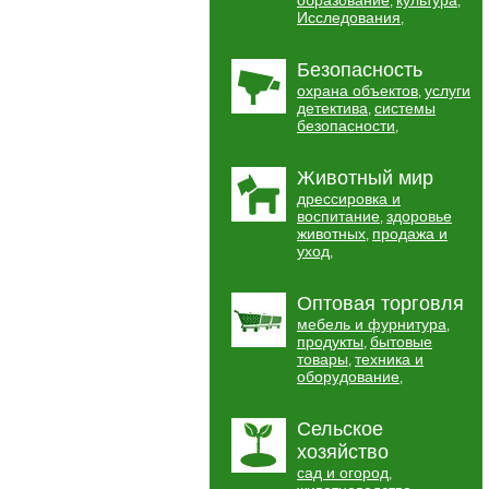
образование
культура
,
,
Исследования
,
Безопасность
охрана объектов
услуги
,
детектива
системы
,
безопасности
,
Животный мир
дрессировка и
воспитание
здоровье
,
животных
продажа и
,
уход
,
Оптовая торговля
мебель и фурнитура
,
продукты
бытовые
,
товары
техника и
,
оборудование
,
Сельское
хозяйство
сад и огород
,