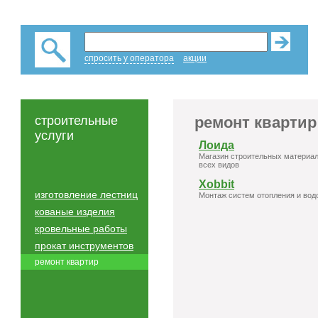
спросить у оператора
акции
строительные
ремонт квартир
услуги
Лоида
Магазин строительных материал
всех видов
Xobbit
изготовление лестниц
Монтаж систем отопления и вод
кованые изделия
кровельные работы
прокат инструментов
ремонт квартир