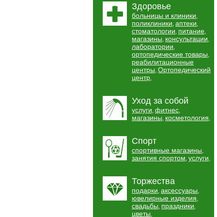
Здоровье
больницы и клиники
,
поликлиники
аптеки
,
,
стоматологии
питание
,
,
магазины
консультации
,
,
лаборатории
,
ортопедические товары
,
реабилитационные
центры
Ортопедический
,
центр
,
Уход за собой
услуги
фитнес
,
,
магазины
косметология
,
,
Спорт
спортивные магазины
,
занятия спортом
услуги
,
,
Торжества
подарки
аксессуары
,
,
ювелирные изделия
,
свадьбы
праздники
,
,
цветы
,