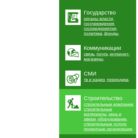
Государство
органы власти
,
госучреждения
,
госпредприятия
,
политика
фонды
,
,
Коммуникации
связь
почта
интернет-
,
,
магазины
,
СМИ
тв и радио
периодика
,
,
Строительство
строительные компании
,
строительные
материалы
окна и
,
двери
оборудование
,
,
строительные услуги
,
проектные организации
,