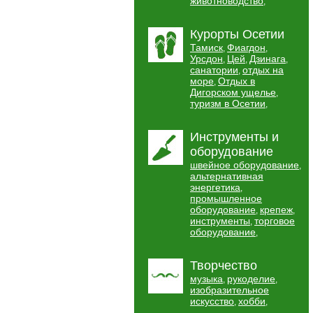
животноводство
,
Курорты Осетии
Тамиск
Фиагдон
,
,
Урсдон
Цей
Дзинага
,
,
,
санатории
отдых на
,
море
Отдых в
,
Дигорском ущелье
,
туризм в Осетии
,
Инструменты и
оборудование
швейное оборудование
,
альтернативная
энергетика
,
промышленное
оборудование
крепеж
,
,
инструменты
торговое
,
оборудование
,
Творчество
музыка
рукоделие
,
,
изобразительное
искусство
хобби
,
,