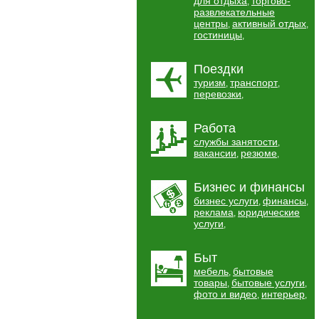
для отдыха
торгово-
,
развлекательные
центры
активный отдых
,
,
гостиницы
,
Поездки
туризм
транспорт
,
,
перевозки
,
Работа
службы занятости
,
вакансии
резюме
,
,
Бизнес и финансы
бизнес услуги
финансы
,
,
реклама
юридические
,
услуги
,
Быт
мебель
бытовые
,
товары
бытовые услуги
,
,
фото и видео
интерьер
,
,