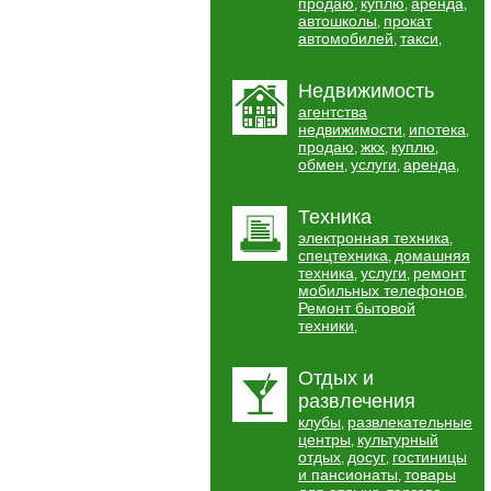
продаю
куплю
аренда
,
,
,
автошколы
прокат
,
автомобилей
такси
,
,
Недвижимость
агентства
недвижимости
ипотека
,
,
продаю
жкх
куплю
,
,
,
обмен
услуги
аренда
,
,
,
Техника
электронная техника
,
спецтехника
домашняя
,
техника
услуги
ремонт
,
,
мобильных телефонов
,
Ремонт бытовой
техники
,
Отдых и
развлечения
клубы
развлекательные
,
центры
культурный
,
отдых
досуг
гостиницы
,
,
и пансионаты
товары
,