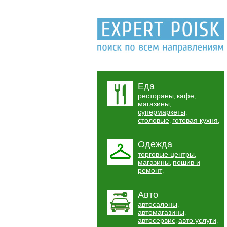
Еда
рестораны
кафе
,
,
магазины
,
супермаркеты
,
столовые
готовая кухня
,
,
Одежда
торговые центры
,
магазины
пошив и
,
ремонт
,
Авто
автосалоны
,
автомагазины
,
автосервис
авто услуги
,
,