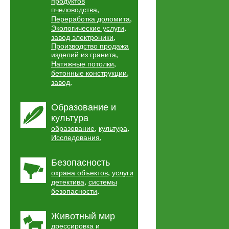
продуктов
,
пчеловодства
,
Переработка доломита
,
Экологические услуги
,
завод электроники
Производство продажа
,
изделий из гранита
,
Натяжные потолки
,
бетонные конструкции
,
завод
Образование и
культура
,
,
образование
культура
,
Исследования
Безопасность
,
охрана объектов
услуги
,
детектива
системы
,
безопасности
Животный мир
дрессировка и