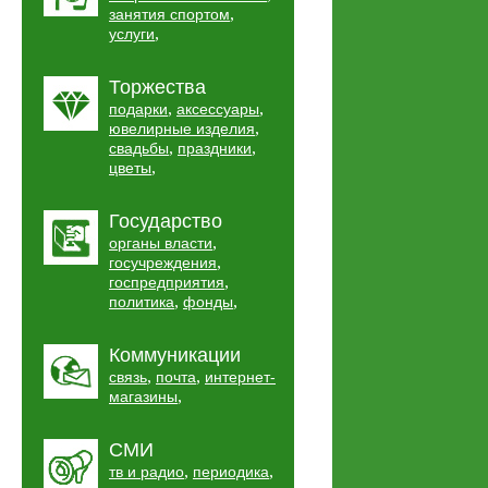
,
занятия спортом
,
услуги
Торжества
,
,
подарки
аксессуары
,
ювелирные изделия
,
,
свадьбы
праздники
,
цветы
Государство
,
органы власти
,
госучреждения
,
госпредприятия
,
,
политика
фонды
Коммуникации
,
,
связь
почта
интернет-
,
магазины
СМИ
,
,
тв и радио
периодика