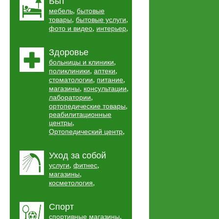
Быт
,
мебель
бытовые
,
,
товары
бытовые услуги
,
,
фото и видео
интерьер
Здоровье
,
больницы и клиники
,
,
поликлиники
аптеки
,
,
стоматологии
питание
,
,
магазины
консультации
,
лаборатории
,
ортопедические товары
реабилитационные
,
центры
,
Ортопедический центр
Уход за собой
,
,
услуги
фитнес
,
магазины
,
косметология
Спорт
,
спортивные магазины