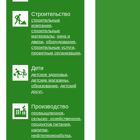
Строительство
строительные
,
компании
строительные
,
материалы
окна и
,
,
двери
оборудование
,
строительные услуги
,
проектные организации
Дети
,
детское здоровье
,
детские магазины
,
образование
детский
,
досуг
Производство
,
промышленное
,
сельско- хозяйственное
,
продуктов питания
,
напитки
,
нефтепереработка