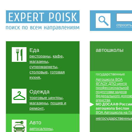
спросить
Еда
автошколы
,
,
рестораны
кафе
,
магазины
,
супермаркеты
,
столовые
готовая
государственные
,
кухня
Автошкола ВОА
ФГАОУ ДПО центр
профессиональной
Одежда
подготовки кадров
Федерального дорож
,
торговые центры
агенства
,
магазины
пошив и
МО ДОСААФ России
,
ремонт
автошкола Беслан
ВОА Автошкола на Го
негосударственны
Авто
,
автосалоны