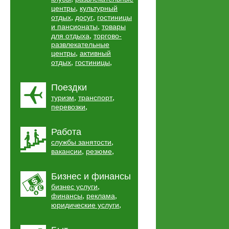
,
центры
культурный
,
,
отдых
досуг
гостиницы
,
и пансионаты
товары
,
для отдыха
торгово-
развлекательные
,
центры
активный
,
,
отдых
гостиницы
Поездки
,
,
туризм
транспорт
,
перевозки
Работа
,
службы занятости
,
,
вакансии
резюме
Бизнес и финансы
,
бизнес услуги
,
,
финансы
реклама
,
юридические услуги