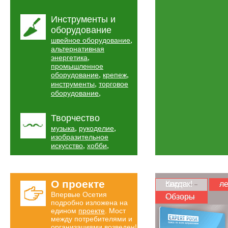
Инструменты и
оборудование
,
швейное оборудование
альтернативная
,
энергетика
промышленное
,
,
оборудование
крепеж
,
инструменты
торговое
,
оборудование
Творчество
,
,
музыка
рукоделие
изобразительное
,
,
искусство
хобби
О проекте
Карта скидок!
ле
Впервые Осетия
Обзоры
подробно изложена на
едином
проекте
. Мост
между потребителями и
организациями возведен!