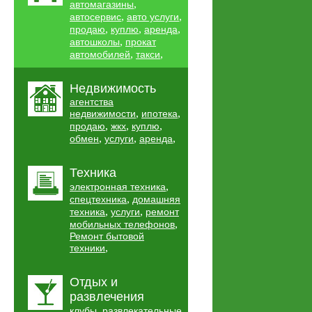
,
автомагазины
,
,
автосервис
авто услуги
,
,
,
продаю
куплю
аренда
,
автошколы
прокат
,
,
автомобилей
такси
Недвижимость
агентства
,
,
недвижимости
ипотека
,
,
,
продаю
жкх
куплю
,
,
,
обмен
услуги
аренда
Техника
,
электронная техника
,
спецтехника
домашняя
,
,
техника
услуги
ремонт
,
мобильных телефонов
Ремонт бытовой
,
техники
Отдых и
развлечения
,
клубы
развлекательные