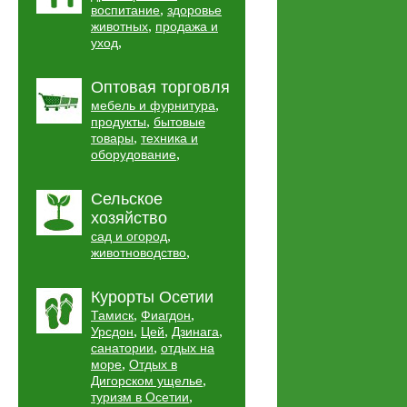
,
воспитание
здоровье
,
животных
продажа и
,
уход
Оптовая торговля
,
мебель и фурнитура
,
продукты
бытовые
,
товары
техника и
,
оборудование
Сельское
хозяйство
,
сад и огород
,
животноводство
Курорты Осетии
,
,
Тамиск
Фиагдон
,
,
,
Урсдон
Цей
Дзинага
,
санатории
отдых на
,
море
Отдых в
,
Дигорском ущелье
,
туризм в Осетии