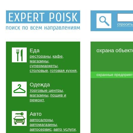
спросить
Еда
охрана объект
рестораны
кафе
,
,
магазины
,
супермаркеты
,
столовые
готовая кухня
,
,
охранные предприят
Одежда
торговые центры
,
магазины
пошив и
,
ремонт
,
Авто
автосалоны
,
автомагазины
,
автосервис
авто услуги
,
,