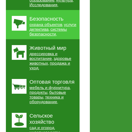
образование
культура
,
,
Исследования
,
Безопасность
охрана объектов
услуги
,
детектива
системы
,
безопасности
,
Животный мир
дрессировка и
воспитание
здоровье
,
животных
продажа и
,
уход
,
Оптовая торговля
мебель и фурнитура
,
продукты
бытовые
,
товары
техника и
,
оборудование
,
Сельское
хозяйство
сад и огород
,