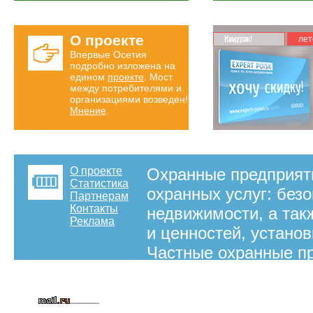
О проекте
Карта скидок!
лет
Впервые Осетия
подробно изложена на
едином
проекте
. Мост
между потребителями и
организациями возведен!
Мнение
.
О проекте
Охранные предприяти
Статистика
охранных услуг: без
Партнерам
Контакты
недвижимости, а так
Реклама
и ценностей, устано
Частные охранные п
деятельности которы
обеспечить предоста
рекомендаций в дан