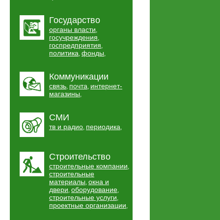
Государство
органы власти
,
госучреждения
,
госпредприятия
,
политика
фонды
,
,
Коммуникации
связь
почта
интернет-
,
,
магазины
,
СМИ
тв и радио
периодика
,
,
Строительство
строительные компании
,
строительные
материалы
окна и
,
двери
оборудование
,
,
строительные услуги
,
проектные организации
,