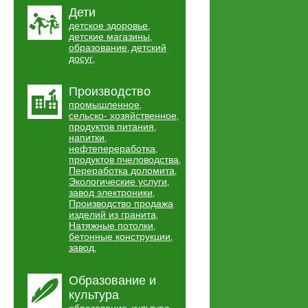
Дети
детское здоровье
,
детские магазины
,
образование
детский
,
досуг
,
Производство
промышленное
,
сельско- хозяйственное
,
продуктов питания
,
напитки
,
нефтепереработка
,
продуктов пчеловодства
,
Переработка доломита
,
Экологические услуги
,
завод электроники
,
Производство продажа
изделий из гранита
,
Натяжные потолки
,
бетонные конструкции
,
завод
,
Образование и
культура