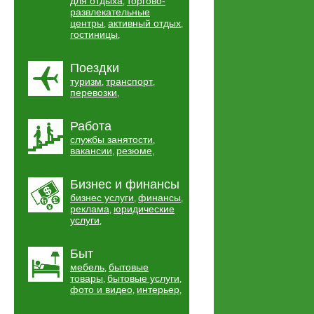
для отдыха
торгово-
,
развлекательные
центры
активный отдых
,
,
гостиницы
,
Поездки
туризм
транспорт
,
,
перевозки
,
Работа
службы занятости
,
вакансии
резюме
,
,
Бизнес и финансы
бизнес услуги
финансы
,
,
реклама
юридические
,
услуги
,
Быт
мебель
бытовые
,
товары
бытовые услуги
,
,
фото и видео
интерьер
,
,