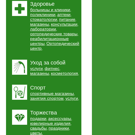
Здоровье
больницы и клиники
,
поликлиники
аптеки
,
,
стоматологии
питание
,
,
магазины
консультации
,
,
лаборатории
,
ортопедические товары
,
реабилитационные
центры
Ортопедический
,
центр
,
Уход за собой
услуги
фитнес
,
,
магазины
косметология
,
,
Спорт
спортивные магазины
,
занятия спортом
услуги
,
,
Торжества
подарки
аксессуары
,
,
ювелирные изделия
,
свадьбы
праздники
,
,
цветы
,